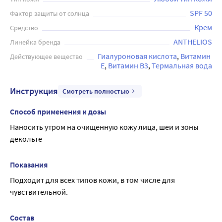
утром на очищенную кожу лица, шеи и зоны декольте. La
SPF 50
Фактор защиты от солнца
Roche-Posay Anthelios крем солнцезащитный
Крем
Средство
антивозрастной крем для лица - это идеальный выбор
ANTHELIOS
Линейка бренда
для тех, кто хочет сохранять здоровье и красоту кожи в
Гиалуроновая кислота
Витамин 
любое время года.
Действующее вещество
E
Витамин B3
Термальная вода
Инструкция
Смотреть полностью
Способ применения и дозы
Наносить утром на очищенную кожу лица, шеи и зоны 
декольте
Показания
Подходит для всех типов кожи, в том числе для 
чувствительной.
Состав