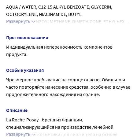
AQUA / WATER, C12-15 ALKYL BENZOATE, GLYCERIN, 
OCTOCRYLENE, NIACINAMIDE, BUTYL 
Развернуть
METHOXYDIBENZOYLMETHANE, DIMETHICONE, ETHYLHEXYL 
TRIAZONE, SILICA, ALUMINUM STARCH OCTENYLSUCCINATE, 
VINYL DIMETHICONE/METHICONE SILSESQUIOXANE 
Противопоказания
CROSSPOLYMER, TEREPHTHALYLIDENE DICAMPHOR 
Индивидуальная непереносимость компонентов 
SULFONIC ACID, POTASSIUM CETYL PHOSPHATE, 
продукта.
DROMETRIZOLE TRISILOXANE, PEG-100 STEARATE, STEARYL 
ALCOHOL, GLYCERYL STEARATE, AMMONIUM 
Особые указания
POLYACRYLOYLDIMETHYL TAURATE, BENZYL ALCOHOL, 
Чрезмерное пребывание на солнце опасно. Обильно и 
BENZYL BENZOATE, CAPRYLOYL SALICYLIC ACID, CAPRYLYL 
часто повторяйте нанесение средства, особенно в случае 
GLYCOL, HYDROLYZED HYALURONIC ACID, 
продолжительного нахождения на солнце.
PHENOXYETHANOL, PHENYLETHYL RESORCINOL, 
POLOXAMER 338, TOCOPHEROL, TRIETHANOLAMINE, 
TRISODIUM ETHYLENEDIAMINE DISUCCINATE, XANTHAN 
Описание
GUM, PARFUM / FRAGRANCE
La Roche-Posay - бренд из Франции, 
специализирующийся на производстве лечебной 
Развернуть
ухаживающей косметики для лица и тела на основе 