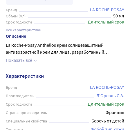
LA ROCHE-POSAY
Бренд
50 мл
Объем (мл)
Длительный срок
Срок годности
Все характеристики
Описание
La Roche-Posay Anthelios крем солнцезащитный
антивозрастной крем для лица, разработанный
специально для защиты кожи от ультрафиолетовых
Показать всё
лучей и преждевременного старения. Средство имеет
высокий уровень защиты SPF50+ и PPD19, что
Характеристики
обеспечивает надежную защиту от солнечных ожогов и
уменьшает риски развития рака кожи. Заметно
LA ROCHE-POSAY
Бренд
сокращает морщины и пигментные пятна. Подходит для
Л'Ореаль С.А.
Производитель
всех типов кожи, в том числе для чувствительной.
Длительный срок
Срок годности
Протестировано под контролем дерматологов и
Франция
Страна производитель
офтальмологов. Он также содержит активные
Беречь от детей
Специальные свойства
ингредиенты, которые помогают увлажнять и питать
кожу, повышая ее упругость и улучшая тонус. Наносить
Любой тип кожи
Тип кожи