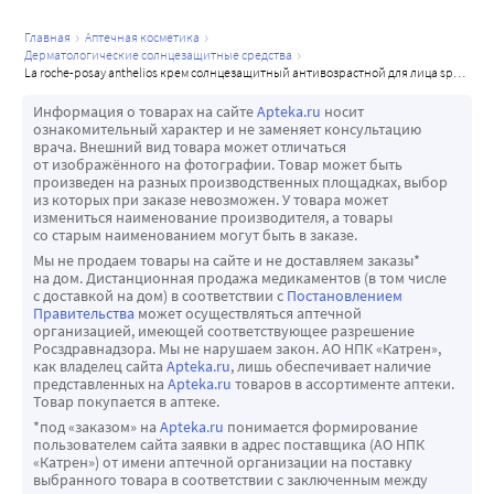
главная
аптечная косметика
дерматологические солнцезащитные средства
la roche-posay anthelios крем солнцезащитный антивозрастной для лица spf50/ppd19 50 мл
Информация о товарах на сайте
Apteka.ru
носит
ознакомительный характер и не заменяет консультацию
врача. Внешний вид товара может отличаться
от изображённого на фотографии. Товар может быть
произведен на разных производственных площадках, выбор
из которых при заказе невозможен. У товара может
измениться наименование производителя, а товары
со старым наименованием могут быть в заказе.
Мы не продаем товары на сайте и не доставляем заказы*
на дом. Дистанционная продажа медикаментов (в том числе
с доставкой на дом) в соответствии с
Постановлением
Правительства
может осуществляться аптечной
организацией, имеющей соответствующее разрешение
Росздравнадзора. Мы не нарушаем закон. АО НПК «Катрен»,
как владелец сайта
Apteka.ru
, лишь обеспечивает наличие
представленных на
Apteka.ru
товаров в ассортименте аптеки.
Товар покупается в аптеке.
*под «заказом» на
Apteka.ru
понимается формирование
пользователем сайта заявки в адрес поставщика (АО НПК
«Катрен») от имени аптечной организации на поставку
выбранного товара в соответствии с заключенным между