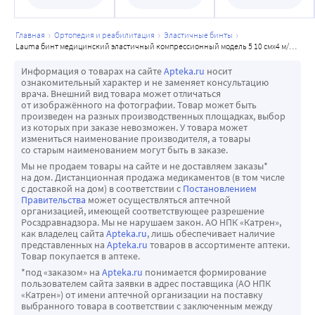
главная
ортопедия и реабилитация
эластичные бинты
lauma бинт медицинский эластичный компрессионный модель 5 10 смx4 м/средней растяжимости
Информация о товарах на сайте
Apteka.ru
носит
ознакомительный характер и не заменяет консультацию
врача. Внешний вид товара может отличаться
от изображённого на фотографии. Товар может быть
произведен на разных производственных площадках, выбор
из которых при заказе невозможен. У товара может
измениться наименование производителя, а товары
со старым наименованием могут быть в заказе.
Мы не продаем товары на сайте и не доставляем заказы*
на дом. Дистанционная продажа медикаментов (в том числе
с доставкой на дом) в соответствии с
Постановлением
Правительства
может осуществляться аптечной
организацией, имеющей соответствующее разрешение
Росздравнадзора. Мы не нарушаем закон. АО НПК «Катрен»,
как владелец сайта
Apteka.ru
, лишь обеспечивает наличие
представленных на
Apteka.ru
товаров в ассортименте аптеки.
Товар покупается в аптеке.
*под «заказом» на
Apteka.ru
понимается формирование
пользователем сайта заявки в адрес поставщика (АО НПК
«Катрен») от имени аптечной организации на поставку
выбранного товара в соответствии с заключенным между