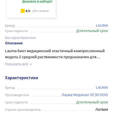
Дешевле в наборе!
4.9
(
28
отзывов)
LAUMA
Бренд
Длительный срок
Срок годности
Все характеристики
Описание
Lauma бинт медицинский эластичный компрессионный
модель 5 средней растяжимости предназначен для
накладывания на участки тела с целью их компрессии в
Показать всё
различных превентивных/терапевтических целях.
Применяется для лечения и профилактики варикозного
Характеристики
расширения вен верхних и нижних конечностей, в
период до и после операций, для профилактики и
LAUMA
Бренд
лечения посттромботической болезни, лимфедемы и
Лаума Медикал ЛСЭЗ ООО
Производитель
для профилактики послеоперационных осложнений
Длительный срок
Срок годности
после склеротерапии и флебэктомии, фиксации суставов
Латвия
Страна производитель
верхних и нижних конечностей при разных вывихах и