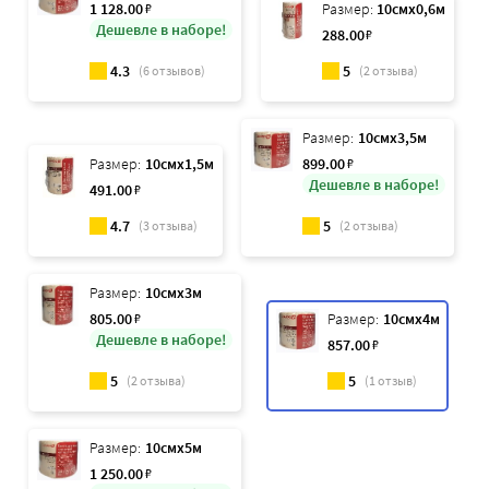
1 128
.00
₽
Размер:
10смx0,6м
Дешевле в наборе!
288
.00
₽
4.3
5
(
6
отзывов)
(
2
отзыва)
Размер:
10смx3,5м
Размер:
10смx1,5м
899
.00
₽
Дешевле в наборе!
491
.00
₽
4.7
5
(
3
отзыва)
(
2
отзыва)
Размер:
10смx3м
805
.00
₽
Размер:
10смx4м
Дешевле в наборе!
857
.00
₽
5
5
(
2
отзыва)
(
1
отзыв)
Размер:
10смx5м
1 250
.00
₽