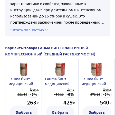
характеристики и свойства, заявленные в
инструкции, даже при длительном и интенсивном
использовании до 15 стирок и сушек. Это
подтверждено заключением после проведенных
…
Читать полностью
Варианты товара LAUMA БИНТ ЭЛАСТИЧНЫЙ
КОМПРЕССИОННЫЙ (СРЕДНЕЙ РАСТЯЖИМОСТИ)
Lauma бинт
Lauma бинт
Lauma бинт
медицинский
медицинский
медицинский
эластичный
эластичный
эластичный
Цена:
Цена:
Цена:
компрессионный
компрессионный
компрессионный
6
6
6
281.58
459.31
578.16
модель 5 8
модель 5 8
модель 5 8 смx2
263
429
540
₽
₽
₽
смx0,6 м/
смx1,5 м/
м/средней
средней
средней
растяжимости
Выбрать
Выбрать
Выбрать
растяжимости
растяжимости