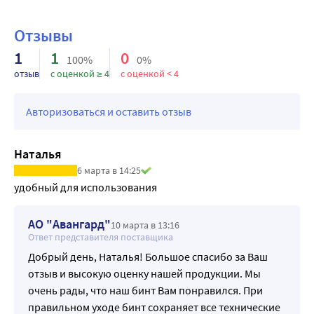
аппарата конечностей при травмах и высоких нагрузках;
Устранение отека, боли и тяжести в ногах, в том числе 
Отзывы
при судорогах.
1
1
0
100%
0%
отзыв
с оценкой ≥ 4
с оценкой < 4
Авторизоваться и оставить отзыв
Наталья
6 марта в 14:25
удобный для использования
АО "Авангард"
10 марта в 13:16
Ответ представителя поставщика
Добрый день, Наталья! Большое спасибо за Ваш
отзыв и высокую оценку нашей продукции. Мы
очень рады, что наш бинт Вам понравился. При
правильном уходе бинт сохраняет все технические