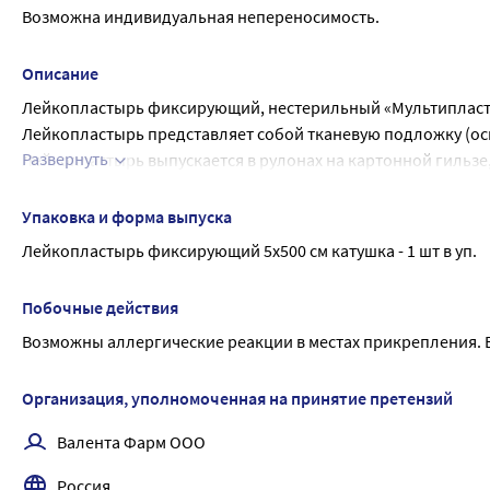
Возможна индивидуальная непереносимость.
Описание
Лейкопластырь фиксирующий, нестерильный «Мультипласт
Лейкопластырь представляет собой тканевую подложку (ос
Развернуть
Лейкопластырь выпускается в рулонах на картонной гильзе
Лейкопластырь широкого спектра применения.
Основа: прочная дышащая натуральная хлопчатобумажная т
Упаковка и форма выпуска
-Можно надписывать.
Лейкопластырь фиксирующий 5х500 см катушка - 1 шт в уп.
-Проверенная временем надежная клеящая композиция.
Описание принципа действия:
Побочные действия
Неинвазивное сцепление с поверхностью кожи с целью фик
Возможны аллергические реакции в местах прикрепления. В
Область применения:
Перевязочное медицинское изделие.
Используется для вспомогательных целей при фиксации ко
Организация, уполномоченная на принятие претензий
повязок и покрытий.
Валента Фарм ООО
Предназначен для фиксации катетеров, канюлей, зондов, тр
Основные характеристики
Россия