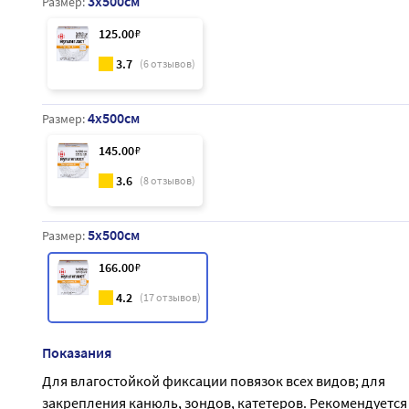
3x500см
Размер:
125
.00
₽
3.7
(
6
отзывов)
4x500см
Размер:
145
.00
₽
3.6
(
8
отзывов)
5x500см
Размер:
166
.00
₽
4.2
(
17
отзывов)
Показания
Для влагостойкой фиксации повязок всех видов; для
закрепления канюль, зондов, катетеров. Рекомендуется