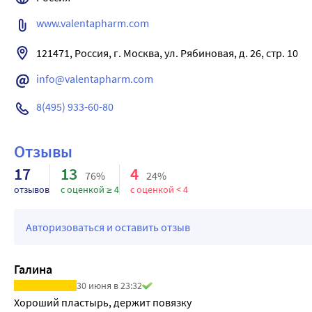
-Гипоаллергенный.
www.valentapharm.com
-Воздухо- и паропроницаемый, водостойкий;
-Надежно держится, удаляется безболезненно и без остатко
121471, Россия, г. Москва, ул. Рябиновая, д. 26, стр. 10
-Индифферентен к рентгеновским лучам, устойчив к темпе
info@valentapharm.com
8(495) 933-60-80
Отзывы
17
13
4
76%
24%
отзывов
с оценкой ≥ 4
с оценкой < 4
Авторизоваться и оставить отзыв
Галина
30 июня в 23:32
Хороший пластырь, держит повязку