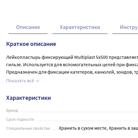
Описание
Характеристики
Инстру
Краткое описание
Лейкопластырь фиксирующий Multiplast 5x500 представляет 
гильзе. Используется для вспомогательных целей при фик
Предназначен для фиксации катетеров, канюлей, зондов, т
воздухо- и паропроницаемый, водостойкий. Надежно держит
Показать всё
Характеристики
Бренд
Срок годности
Хранить в сухом месте, Хранить в за
Специальные свойства