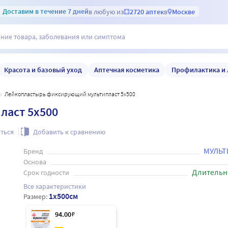
Доставим
в течение 7 дней
в любую из
2720 аптек
в
Москве
Красота и базовый уход
Аптечная косметика
Профилактика и 
Лейкопластырь фиксирующий мультипласт 5х500
ласт 5х500
ться
Добавить к сравнению
МУЛЬТ
Бренд
Основа
Длительн
Срок годности
Все характеристики
1x500см
Размер:
94
.00
₽