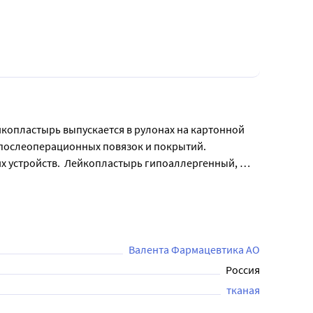
копластырь выпускается в рулонах на картонной 
послеоперационных повязок и покрытий. 
х устройств.  Лейкопластырь гипоаллергенный, 
пациентам с чувствительной кожей.
Валента Фармацевтика АО
Россия
тканая