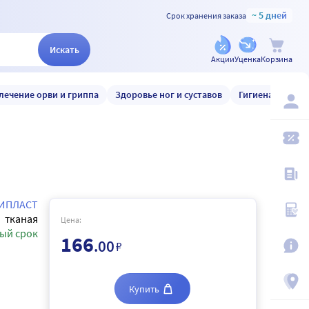
~ 5 дней
Срок хранения заказа
Искать
Акции
Уценка
Корзина
лечение орви и гриппа
Здоровье ног и суставов
Гигиена и уход
ИПЛАСТ
тканая
Цена:
ый срок
166
.00
₽
Купить