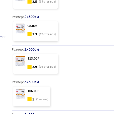
3.5
(
35
отзывов)
2x300см
Размер:
98
.00
₽
3.3
(
12
отзывов)
афии
2x500см
Размер:
113
.00
₽
3.9
(
16
отзывов)
3x300см
Размер:
106
.00
₽
5
(
1
отзыв)