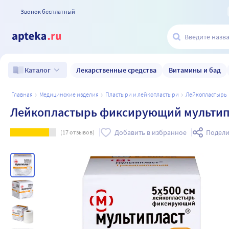
Звонок бесплатный
Лекарственные средства
Витамины и бад
Каталог
главная
медицинские изделия
пластыри и лейкопластыри
лейкопластырь
Лейкопластырь фиксирующий мультип
Добавить в избранное
Подели
(
17
отзывов)