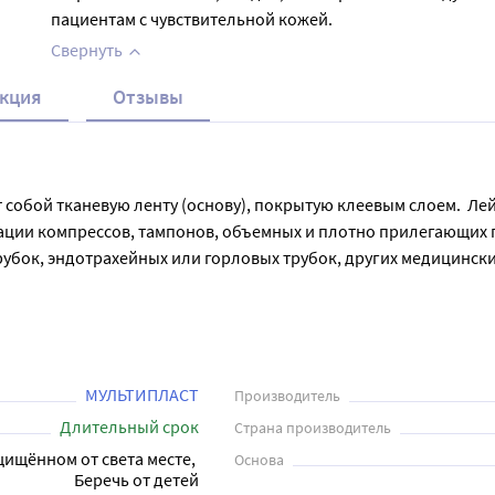
пациентам с чувствительной кожей.
Свернуть
кция
Отзывы
собой тканевую ленту (основу), покрытую клеевым слоем.  Лей
сации компрессов, тампонов, объемных и плотно прилегающих 
рубок, эндотрахейных или горловых трубок, других медицински
ся, удаляется безболезненно и без остатков.  Рекомендуется 
МУЛЬТИПЛАСТ
Производитель
Длительный срок
Страна производитель
щищённом от света месте, 
Основа
Беречь от детей