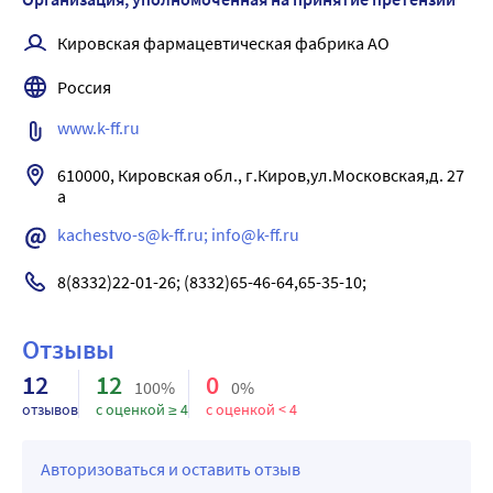
эффективен в отношении кислотоустойчивых бактерий, 
анаэробов, Acinetobacter spp., Serratia marcescens.
Кировская фармацевтическая фабрика АО
Россия
www.k-ff.ru
610000, Кировская обл., г.Киров,ул.Московская,д. 27 
а
kachestvo-s@k-ff.ru; info@k-ff.ru
8(8332)22-01-26; (8332)65-46-64,65-35-10;
Отзывы
12
12
0
100%
0%
отзывов
с оценкой ≥ 4
с оценкой < 4
Авторизоваться и оставить отзыв