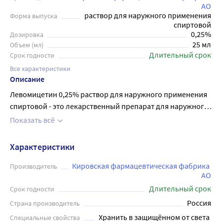
АО
раствор для наружного применения
Форма выпуска
спиртовой
0,25%
Дозировка
25 мл
Объем (мл)
Длительный срок
Срок годности
Все характеристики
Описание
Левомицетин 0,25% раствор для наружного применения
спиртовой - это лекарственный препарат для наружного
применения . Действующим веществом препарата
Показать всё
является хлорамфеникол - антибиотик широкого
спектра действия, обладающий высокой
Характеристики
антибактериальной активностью в отношении
возбудителей раневой инфекции и различных форм
Кировская фармацевтическая фабрика 
Производитель
АО
гнойно-воспалительных процессов. Раствор
Длительный срок
способствует очищению и заживлению ожоговых ран и
Срок годности
трофических язв, ускоряет эпителизацию. Не
Россия
Страна производитель
эффективен в отношении кислотоустойчивых бактерий,
Хранить в защищённом от света 
Специальные свойства