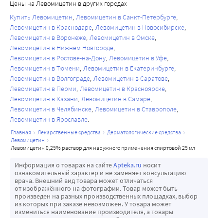
Цены на Левомицетин в других городах
Купить Левомицетин
Левомицетин в Санкт-Петербурге
Левомицетин в Краснодаре
Левомицетин в Новосибирске
Левомицетин в Воронеже
Левомицетин в Омске
Левомицетин в Нижнем Новгороде
Левомицетин в Ростове-на-Дону
Левомицетин в Уфе
Левомицетин в Тюмени
Левомицетин в Екатеринбурге
Левомицетин в Волгограде
Левомицетин в Саратове
Левомицетин в Перми
Левомицетин в Красноярске
Левомицетин в Казани
Левомицетин в Самаре
Левомицетин в Челябинске
Левомицетин в Ставрополе
Левомицетин в Ярославле
главная
лекарственные средства
дерматологические средства
левомицетин
левомицетин 0,25% раствор для наружного применения спиртовой 25 мл
Информация о товарах на сайте
Apteka.ru
носит
ознакомительный характер и не заменяет консультацию
врача. Внешний вид товара может отличаться
от изображённого на фотографии. Товар может быть
произведен на разных производственных площадках, выбор
из которых при заказе невозможен. У товара может
измениться наименование производителя, а товары