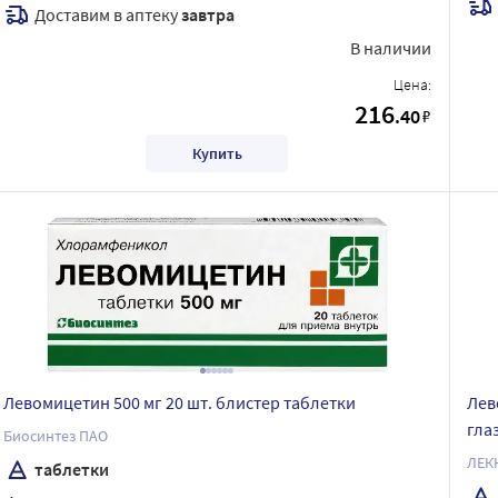
Доставим в аптеку
завтра
В наличии
Цена:
216
.40
₽
Купить
Левомицетин 500 мг 20 шт. блистер таблетки
Лев
гла
Биосинтез ПАО
таблетки