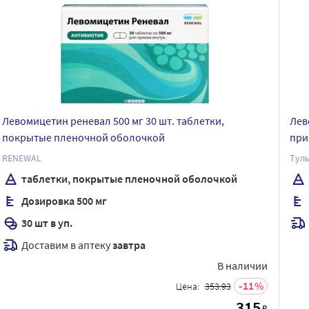
Левомицетин реневал 500 мг 30 шт. таблетки,
Лев
покрытые пленочной оболочкой
при
RENEWAL
Тул
таблетки, покрытые пленочной оболочкой
Дозировка 500 мг
30 шт в уп.
Доставим в аптеку
завтра
В наличии
11
Цена:
353.93
315
₽