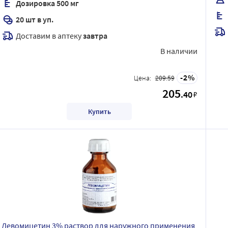
Дозировка 500 мг
20 шт в уп.
Доставим в аптеку
завтра
В наличии
2
Цена:
209.59
205
.40
₽
Купить
Левомицетин 3% раствор для наружного применения