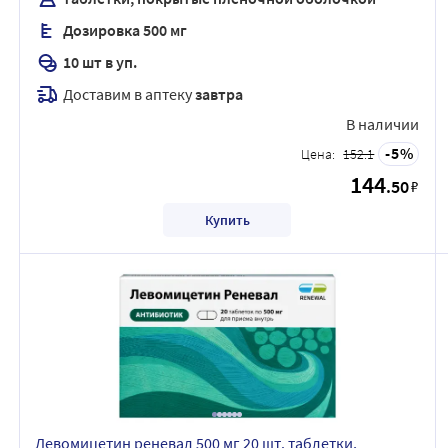
Дозировка 500 мг
10 шт в уп.
Доставим в аптеку
завтра
В наличии
5
Цена:
152.1
144
.50
₽
Купить
Левомицетин реневал 500 мг 20 шт. таблетки,