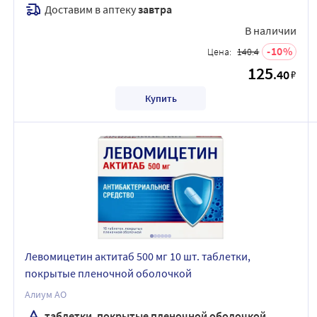
Доставим в аптеку
завтра
В наличии
10
Цена:
140.4
125
.40
₽
Купить
Левомицетин актитаб 500 мг 10 шт. таблетки,
покрытые пленочной оболочкой
Алиум АО
таблетки, покрытые пленочной оболочкой