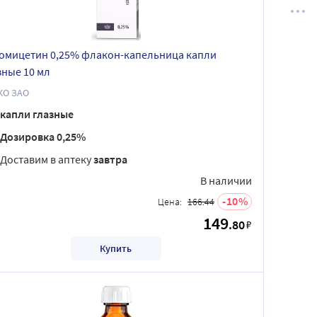
омицетин 0,25% флакон-капельница капли
зные 10 мл
ЛЕККО ЗАО
капли глазные
Дозировка 0,25%
Доставим в аптеку
завтра
В наличии
10
Цена:
166.44
149
.80
₽
Купить