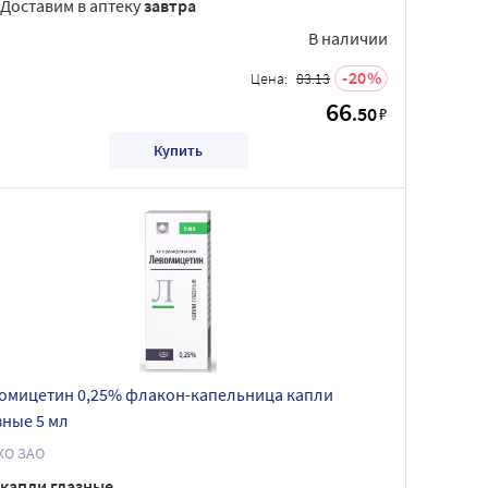
Доставим в аптеку
завтра
В наличии
20
Цена:
83.13
66
.50
₽
Купить
омицетин 0,25% флакон-капельница капли
зные 5 мл
ЛЕККО ЗАО
капли глазные