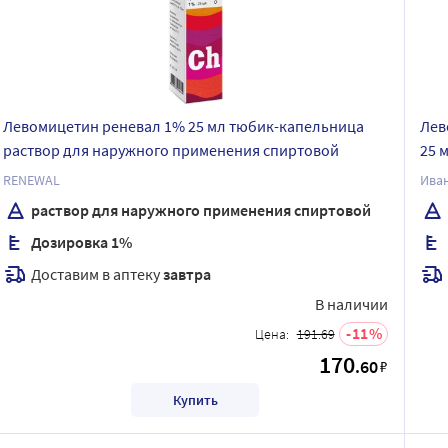
Левомицетин реневал 1% 25 мл тюбик-капельница
Лев
раствор для наружного применения спиртовой
25 
RENEWAL
Ива
раствор для наружного применения спиртовой
Дозировка 1%
Доставим в аптеку
завтра
В наличии
11
Цена:
191.69
170
.60
₽
Купить