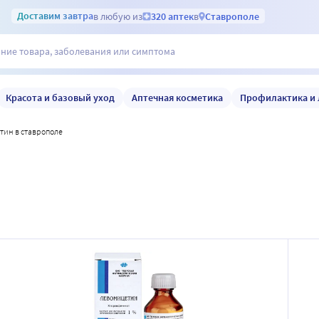
Доставим
завтра
в любую из
320 аптек
в
Ставрополе
Красота и базовый уход
Аптечная косметика
Профилактика и 
тин в ставрополе