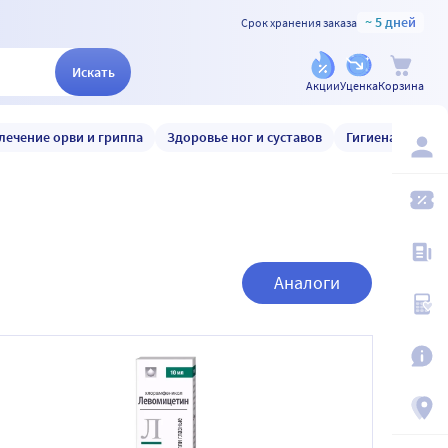
~ 5 дней
Срок хранения заказа
Искать
Акции
Уценка
Корзина
лечение орви и гриппа
Здоровье ног и суставов
Гигиена и уход
Аналоги