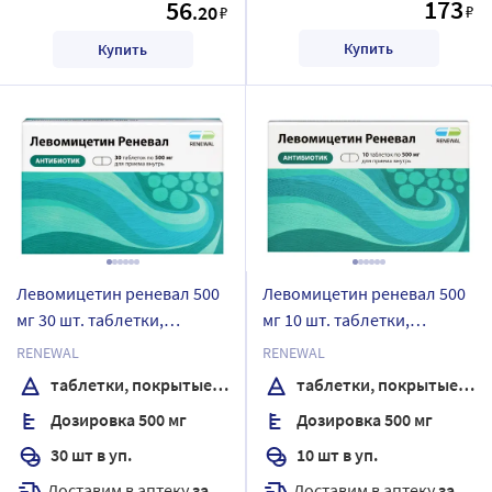
173
56
.20
₽
₽
Купить
Купить
Левомицетин реневал 500
Левомицетин реневал 500
мг 30 шт. таблетки,
мг 10 шт. таблетки,
покрытые пленочной
покрытые пленочной
RENEWAL
RENEWAL
оболочкой
оболочкой
таблетки, покрытые пленочной оболочкой
таблетки, покрытые пленочной оболочкой
Дозировка 500 мг
Дозировка 500 мг
30 шт в уп.
10 шт в уп.
Доставим в аптеку
завтра
Доставим в аптеку
завтра