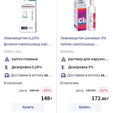
Левомицетин 0,25%
Левомицетин реневал 3%
флакон-капельница капли
тюбик-капельница
глазные 10 мл
раствор для наружного
ЛЕККО ЗАО
RENEWAL
применения спиртовой 25
капли глазные
раствор для наружного применения спиртовой
мл
Дозировка 0,25%
Дозировка 3%
Доставим в аптеку
завтра
Доставим в аптеку
завтра
В наличии
В наличии
10
11
Цена:
164.44
Цена:
193.93
148
172
.60
₽
₽
Купить
Купить