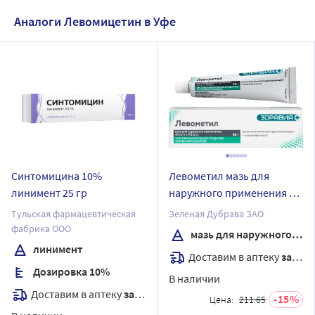
Аналоги Левомицетин в Уфе
Синтомицина 10%
Левометил мазь для
линимент 25 гр
наружного применения 40
гр
Тульская фармацевтическая
Зеленая Дубрава ЗАО
фабрика ООО
мазь для наружного применения
линимент
Доставим в аптеку
завтра
Дозировка 10%
В наличии
Доставим в аптеку
завтра
15
Цена:
211.65