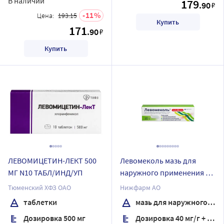
В наличии
179
.90
₽
11
Цена:
193.15
Купить
171
.90
₽
Купить
ЛЕВОМИЦЕТИН-ЛЕКТ 500
Левомеколь мазь для
МГ N10 ТАБЛ/ИНД/УП
наружного применения 10
гр туба
Тюменский ХФЗ ОАО
Нижфарм АО
таблетки
мазь для наружного применения
Дозировка 500 мг
Дозировка 40 мг/г + 7,5 мг/г