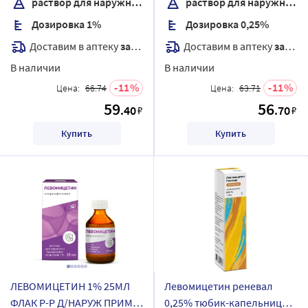
раствор для наружного применения
раствор для наружного применения спиртовой
Дозировка 1%
Дозировка 0,25%
Доставим в аптеку
завтра
Доставим в аптеку
завтра
В наличии
В наличии
11
11
Цена:
66.74
Цена:
63.71
59
56
.40
.70
₽
₽
Купить
Купить
ЛЕВОМИЦЕТИН 1% 25МЛ
Левомицетин реневал
ФЛАК Р-Р Д/НАРУЖ ПРИМ
0,25% тюбик-капельница