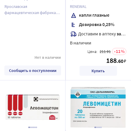
СПИРТОВОЙ/
капли глазные 10 мл
Ярославская
RENEWAL
ЯРОСЛАВСКАЯ ФФ/
фармацевтическая фабрика
капли глазные
ЗАО
Дозировка 0,25%
Доставим в аптеку
завтра
В наличии
11
Цена:
211.91
Нет в наличии
188
.60
₽
Сообщить о поступлении
Купить