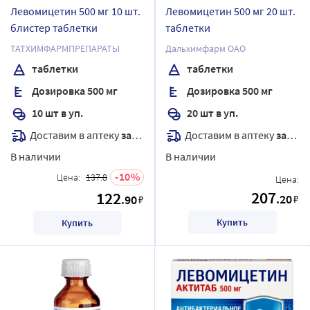
Левомицетин 500 мг 10 шт.
Левомицетин 500 мг 20 шт.
блистер таблетки
таблетки
ТАТХИМФАРМПРЕПАРАТЫ
Дальхимфарм ОАО
таблетки
таблетки
Дозировка 500 мг
Дозировка 500 мг
10 шт в уп.
20 шт в уп.
Доставим в аптеку
завтра
Доставим в аптеку
завтра
В наличии
В наличии
10
Цена:
137.8
Цена:
207
122
.20
.90
₽
₽
Купить
Купить