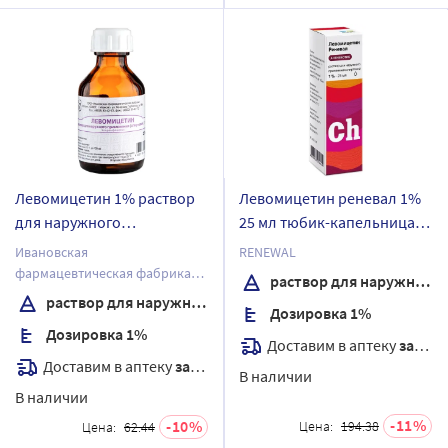
Левомицетин 1% раствор
Левомицетин реневал 1%
для наружного
25 мл тюбик-капельница
применения 25 мл
раствор для наружного
Ивановская
RENEWAL
применения спиртовой
фармацевтическая фабрика
раствор для наружного применения спиртовой
ОАО
раствор для наружного применения
Дозировка 1%
Дозировка 1%
Доставим в аптеку
завтра
Доставим в аптеку
завтра
В наличии
В наличии
11
10
Цена:
194.38
Цена:
62.44