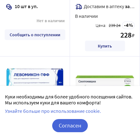
Доставим в аптеку
завтра
10 шт в уп.
В наличии
Нет в наличии
4
Цена:
239.24
228
Сообщить о поступлении
₽
Купить
Куки необходимы для более удобного посещения сайтов.
Мы используем куки для вашего комфорта!
Узнайте больше про использование cookie.
Левомикон-тфф мазь для
Синтомицин 10%
наружного применения 40
линимент для наружного
Согласен
гр
применения 25 гр
Тульская фармацевтическая
Нижфарм АО
Корзина
Вход / Регистрация
фабрика ООО