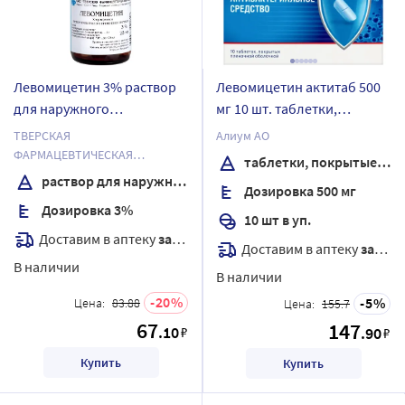
Левомицетин 3% раствор
Левомицетин актитаб 500
для наружного
мг 10 шт. таблетки,
применения спиртовой 25
покрытые пленочной
ТВЕРСКАЯ
Алиум АО
мл
оболочкой
ФАРМАЦЕВТИЧЕСКАЯ
таблетки, покрытые пленочной оболочкой
ФАБРИКА ОАО
раствор для наружного применения спиртовой
Дозировка 500 мг
Дозировка 3%
10 шт в уп.
Доставим в аптеку
завтра
Доставим в аптеку
завтра
В наличии
В наличии
20
5
Цена:
83.88
Цена:
155.7
67
147
.10
₽
.90
₽
Купить
Купить