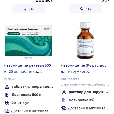
.90
Купить
Купить
Левомицетин реневал 500
Левомицетин 3% раствор
мг 20 шт. таблетки,
для наружного
покрытые пленочной
применения 25 мл
RENEWAL
Ивановская
оболочкой
фармацевтическая фабрика
таблетки, покрытые пленочной оболочкой
ОАО
раствор для наружного применения
Дозировка 500 мг
Дозировка 3%
20 шт в уп.
Доставим в аптеку
завтра
Доставим в аптеку
завтра