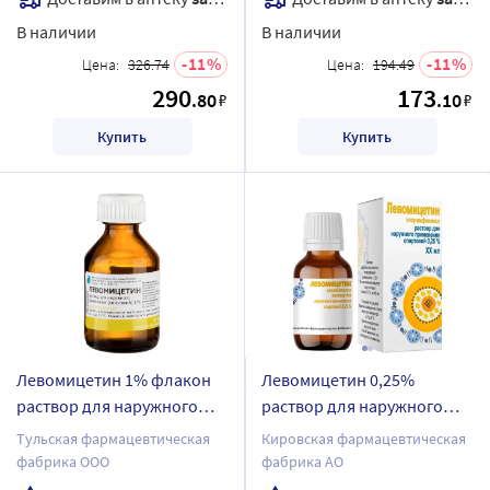
В наличии
В наличии
11
11
Цена:
326.74
Цена:
194.49
290
173
.80
.10
₽
₽
Купить
Купить
Левомицетин 1% флакон
Левомицетин 0,25%
раствор для наружного
раствор для наружного
применения 25 мл
применения спиртовой 25
Тульская фармацевтическая
Кировская фармацевтическая
мл
фабрика ООО
фабрика АО