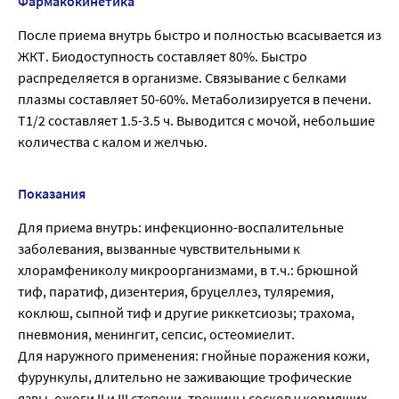
Фармакокинетика
После приема внутрь быстро и полностью всасывается из
ЖКТ. Биодоступность составляет 80%. Быстро
распределяется в организме. Связывание с белками
плазмы составляет 50-60%. Метаболизируется в печени.
T1/2 составляет 1.5-3.5 ч. Выводится с мочой, небольшие
количества с калом и желчью.
Показания
Для приема внутрь: инфекционно-воспалительные
заболевания, вызванные чувствительными к
хлорамфениколу микроорганизмами, в т.ч.: брюшной
тиф, паратиф, дизентерия, бруцеллез, туляремия,
коклюш, сыпной тиф и другие риккетсиозы; трахома,
пневмония, менингит, сепсис, остеомиелит.
Для наружного применения: гнойные поражения кожи,
фурункулы, длительно не заживающие трофические
язвы, ожоги II и III степени, трещины сосков у кормящих