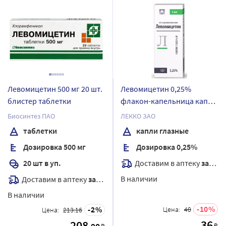
Левомицетин 500 мг 20 шт.
Левомицетин 0,25%
блистер таблетки
флакон-капельница капли
глазные 5 мл
Биосинтез ПАО
ЛЕККО ЗАО
таблетки
капли глазные
Дозировка 500 мг
Дозировка 0,25%
Доставим в аптеку
завтра
20 шт в уп.
В наличии
Доставим в аптеку
завтра
В наличии
10
2
Цена:
40
Цена:
213.16
36
208
₽
₽