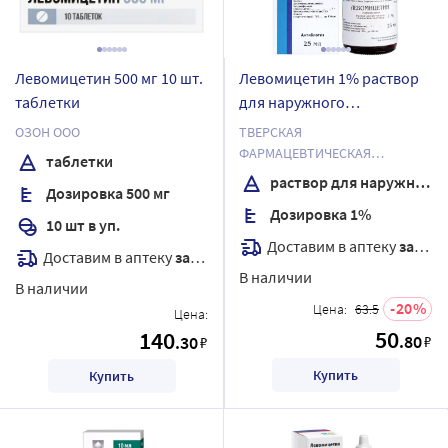
Левомицетин 500 мг 10 шт.
Левомицетин 1% раствор
таблетки
для наружного
применения спиртовой 25
ОЗОН ООО
ТВЕРСКАЯ
мл
ФАРМАЦЕВТИЧЕСКАЯ
таблетки
ФАБРИКА ОАО
раствор для наружного применения спиртовой
Дозировка 500 мг
Дозировка 1%
10 шт в уп.
Доставим в аптеку
завтра
Доставим в аптеку
завтра
В наличии
В наличии
20
Цена:
63.5
Цена:
50
140
.80
.30
₽
₽
Купить
Купить