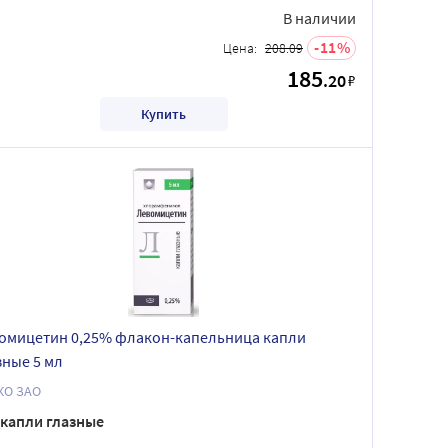
В наличии
11
Цена:
208.09
185
.20
₽
Купить
омицетин 0,25% флакон-капельница капли
зные 5 мл
ЛЕККО ЗАО
капли глазные