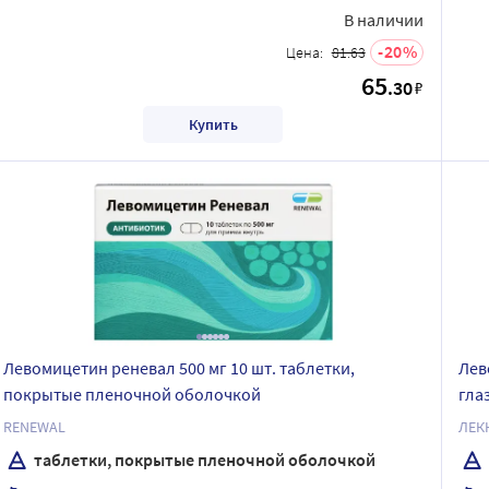
В наличии
20
Цена:
81.63
65
.30
₽
Купить
Левомицетин реневал 500 мг 10 шт. таблетки,
Лев
покрытые пленочной оболочкой
гла
RENEWAL
таблетки, покрытые пленочной оболочкой