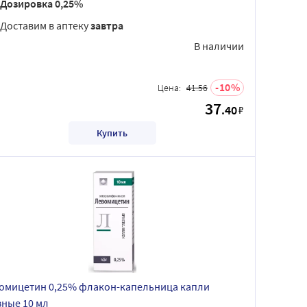
Дозировка 0,25%
Доставим в аптеку
завтра
В наличии
10
Цена:
41.56
37
.40
₽
Купить
омицетин 0,25% флакон-капельница капли
зные 10 мл