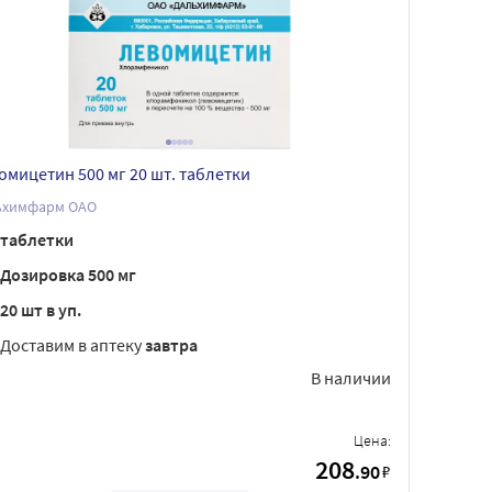
омицетин 500 мг 20 шт. таблетки
ьхимфарм ОАО
таблетки
Дозировка 500 мг
20 шт в уп.
Доставим в аптеку
завтра
В наличии
Цена:
208
.90
₽