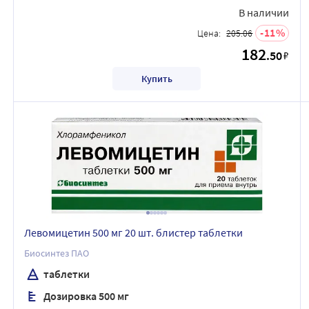
В наличии
11
Цена:
205.06
182
.50
₽
Купить
Левомицетин 500 мг 20 шт. блистер таблетки
Биосинтез ПАО
таблетки
Дозировка 500 мг