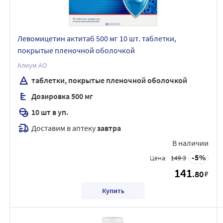
Левомицетин актитаб 500 мг 10 шт. таблетки,
покрытые пленочной оболочкой
Алиум АО
таблетки, покрытые пленочной оболочкой
Дозировка 500 мг
10 шт в уп.
Доставим в аптеку
завтра
В наличии
5
Цена:
149.3
141
.80
₽
Купить