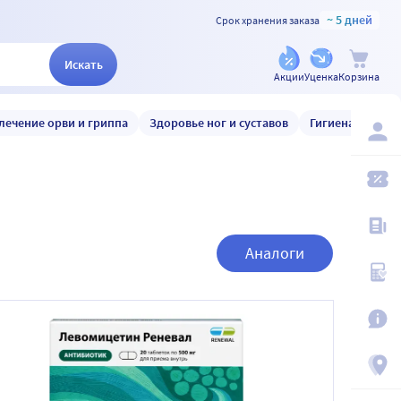
~ 5 дней
Срок хранения заказа
Искать
Акции
Уценка
Корзина
лечение орви и гриппа
Здоровье ног и суставов
Гигиена и уход
Аналоги