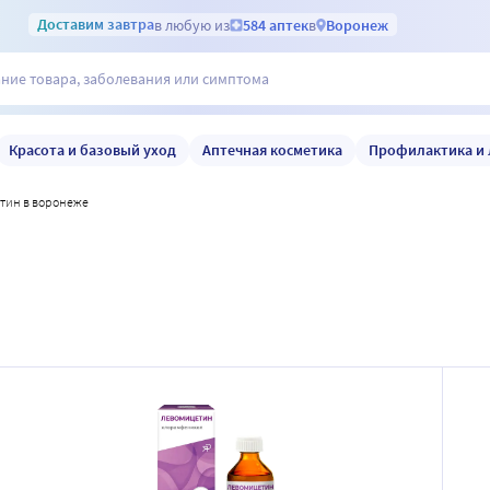
Доставим
завтра
в любую из
584 аптек
в
Воронеж
Красота и базовый уход
Аптечная косметика
Профилактика и 
етин в воронеже