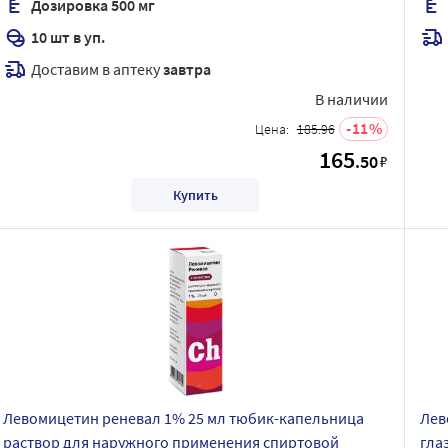
Дозировка 500 мг
10 шт в уп.
Доставим в аптеку
завтра
В наличии
11
Цена:
185.96
165
.50
₽
Купить
Левомицетин реневал 1% 25 мл тюбик-капельница
Лев
раствор для наружного применения спиртовой
гла