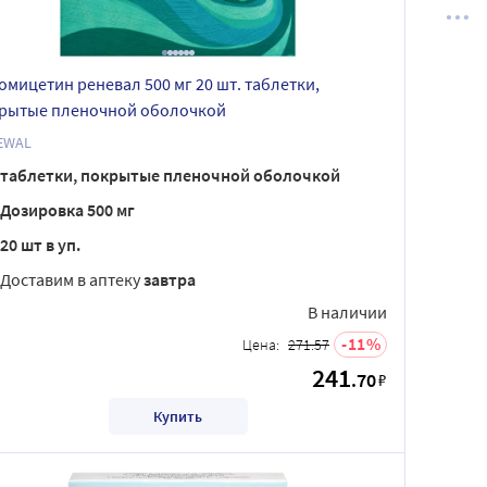
омицетин реневал 500 мг 20 шт. таблетки,
рытые пленочной оболочкой
EWAL
таблетки, покрытые пленочной оболочкой
Дозировка 500 мг
20 шт в уп.
Доставим в аптеку
завтра
В наличии
11
Цена:
271.57
241
.70
₽
Купить