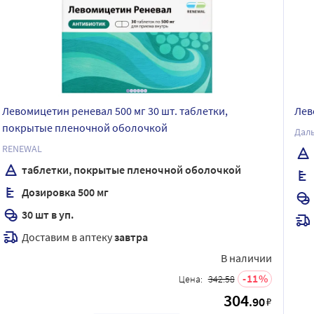
Левомицетин реневал 500 мг 30 шт. таблетки,
Лев
покрытые пленочной оболочкой
Дал
RENEWAL
таблетки, покрытые пленочной оболочкой
Дозировка 500 мг
30 шт в уп.
Доставим в аптеку
завтра
В наличии
11
Цена:
342.58
304
.90
₽