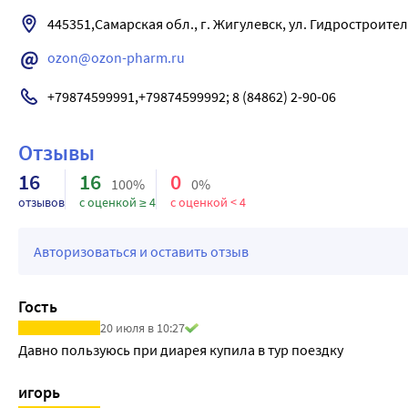
нарушении функции почек - 3-11 часов. Период полувыведения 
445351,Самарская обл., г. Жигулевск, ул. Гидростроителе
гемодиализа.
ozon@ozon-pharm.ru
+79874599991,+79874599992; 8 (84862) 2-90-06
Отзывы
16
16
0
100%
0%
отзывов
с оценкой ≥ 4
с оценкой < 4
Авторизоваться и оставить отзыв
Гость
20 июля в 10:27
Давно пользуюсь при диарея купила в тур поездку
игорь