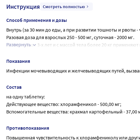
Инструкция
Смотреть полностью
Способ применения и дозы
Внутрь (за 30 мин до еды, а при развитии тошноты и рвоты - ч
Разовая доза для взрослых 250 - 500 мг, суточная - 2000 мг.
Развернуть
Детям старше 3-х лет и с массой тела более 20 кг применяют 
концентрации препарата в сыворотке крови).
Средняя продолжительность лечения - 8-10 дней.
Показания
Инфекции мочевыводящих и желчевыводящих путей, вызва
Состав
на одну таблетку:
Действующее вещество: хлорамфеникол - 500,00 мг;
Вспомогательные вещества: крахмал картофельный - 37,00 мг;
Противопоказания
Повышенная чувствительность к хлорамфениколу или други