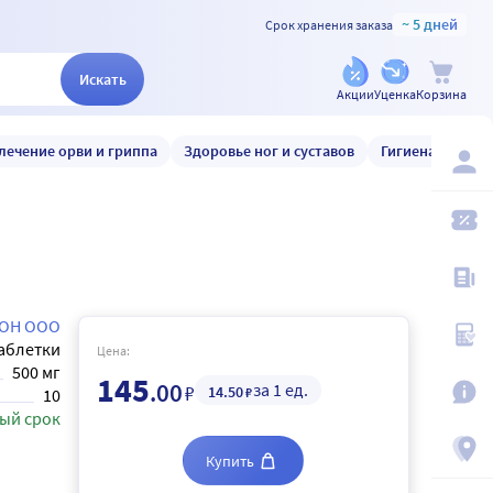
~ 5 дней
Срок хранения заказа
Искать
Акции
Уценка
Корзина
лечение орви и гриппа
Здоровье ног и суставов
Гигиена и уход
ОН ООО
аблетки
Цена:
500 мг
145
.00
за 1 ед.
₽
14
.50
₽
10
ый срок
Купить