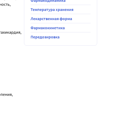
Фармакодинамика
ость, 
Температура хранения
Лекарственная форма
Фармакокинетика
ахикардия, 
Передозировка
отенциально 
пения, 
неврит, 