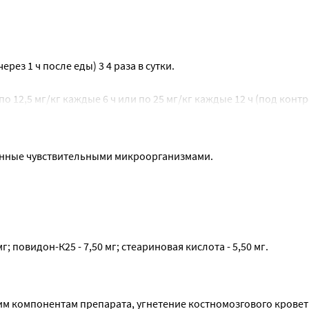
ерез 1 ч после еды) 3 4 раза в сутки.
по 12,5 мг/кг каждые 6 ч или по 25 мг/кг каждые 12 ч (под контр
нные чувствительными микроорганизмами.
 повидон-К25 - 7,50 мг; стеариновая кислота - 5,50 мг.
м компонентам препарата, угнетение костномозгового кровет