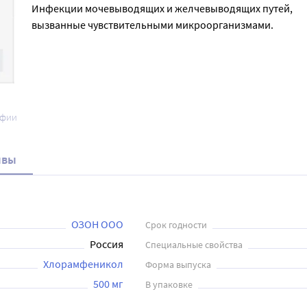
Инфекции мочевыводящих и желчевыводящих путей,
вызванные чувствительными микроорганизмами.
афии
ывы
ОЗОН ООО
Срок годности
Россия
Специальные свойства
Хлорамфеникол
Форма выпуска
500 мг
В упаковке