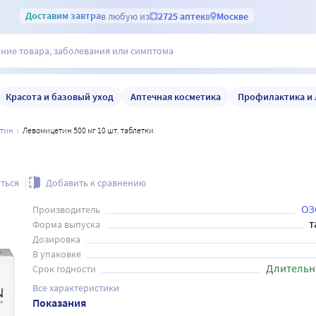
Доставим
завтра
в любую из
2725 аптек
в
Москве
Красота и базовый уход
Аптечная косметика
Профилактика и 
етин
Левомицетин 500 мг 10 шт. таблетки
ться
Добавить к сравнению
ОЗ
Производитель
т
Форма выпуска
Дозировка
В упаковке
Длительн
Срок годности
Все характеристики
Показания