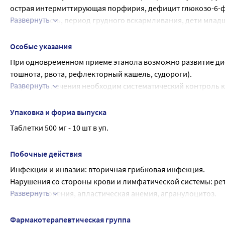
острая интермиттирующая порфирия, дефицит глюкозо-6-фо
Развернуть
беременность, период грудного вскармливания, дети младше 
С осторожностью
Пациентам, получавшим ранее лечение цитостатическими п
Особые указания
Применение при беременности и в период грудного вскар
При одновременном приеме этанола возможно развитие ди
Препарат противопоказан при беременности и в период гр
тошнота, рвота, рефлекторный кашель, судороги).
Развернуть
В процессе лечения необходим систематический контроль 
Влияние на способность управлять транспортными средств
В период лечения необходимо соблюдать осторожность при
Упаковка и форма выпуска
опасными видами деятельности, требующими повышенной 
Таблетки 500 мг - 10 шт в уп.
Побочные действия
Инфекции и инвазии: вторичная грибковая инфекция.
Нарушения со стороны крови и лимфатической системы: ре
Развернуть
эритроцитопения, апластическая анемия, агранулоцитоз.
Нарушения со стороны иммунной системы: кожная сыпь, ан
Нарушения со стороны нервной системы: психомоторные рас
Фармакотерапевтическая группа