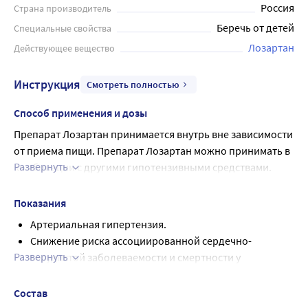
Россия
Страна производитель
Беречь от детей
Специальные свойства
Лозартан
Действующее вещество
Инструкция
Смотреть полностью
Способ применения и дозы
Препарат Лозартан принимается внутрь вне зависимости 
от приема пищи. Препарат Лозартан можно принимать в 
Развернуть
комбинации с другими гипотензивными средствами.
Артериальная гипертензия
Стандартная начальная и поддерживающая доза для 
Показания
большинства пациентов составляет 50 мг препарата 
Артериальная гипертензия.
Лозартан 1 раз в сутки. Максимальный 
Снижение риска ассоциированной сердечно-
антигипертензивный эффект достигается через 36 
Развернуть
сосудистой заболеваемости и смертности у
недель от начала терапии. У некоторых пациентов для 
пациентов с артериальной гипертензией и
достижения большего эффекта доза может быть 
гипертрофией левого желудочка, проявляющееся
Состав
увеличена до максимальной суточной дозы 100 мг 
совокупным снижением частоты сердечно-