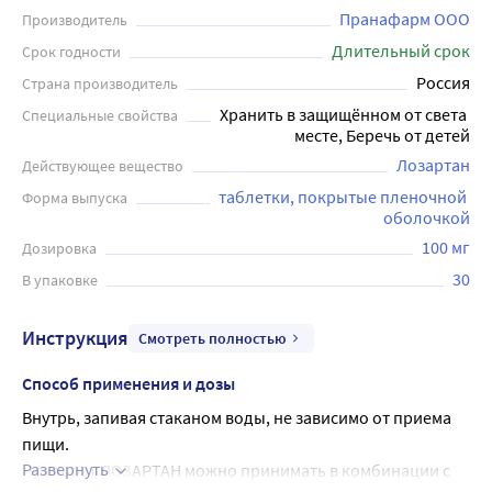
Пранафарм ООО
Производитель
Длительный срок
Срок годности
Россия
Страна производитель
Хранить в защищённом от света 
Специальные свойства
месте, Беречь от детей
Лозартан
Действующее вещество
таблетки, покрытые пленочной 
Форма выпуска
оболочкой
100 мг
Дозировка
30
В упаковке
Инструкция
Смотреть полностью
Способ применения и дозы
Внутрь, запивая стаканом воды, не зависимо от приема 
пищи.
Развернуть
Препарат ЛОЗАРТАН можно принимать в комбинации с 