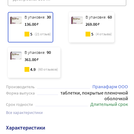
В упаковке:
30
В упаковке:
60
136
.00
₽
269
.00
₽
5
5
(
21
отзыв)
(
4
отзыва)
В упаковке:
90
361
.00
₽
4.9
(
60
отзывов)
Пранафарм ООО
Производитель
таблетки, покрытые пленочной
Форма выпуска
оболочкой
Длительный срок
Срок годности
Все характеристики
Характеристики