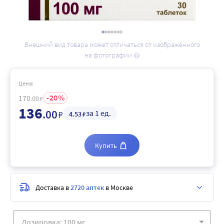
Внешний вид товара может отличаться от изображённого
на фотографии
Цена:
20
170
.00
₽
136
.00
за 1 ед.
₽
4
.53
₽
Купить
Доставка в
2720 аптек
в Москве