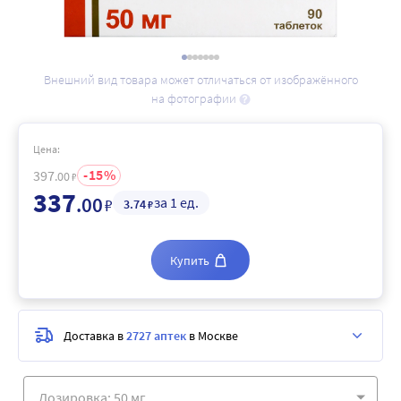
Внешний вид товара может отличаться от изображённого
на фотографии
Цена:
15
397
.00
₽
337
.00
за 1 ед.
₽
3
.74
₽
Купить
Доставка в
2727 аптек
в Москве