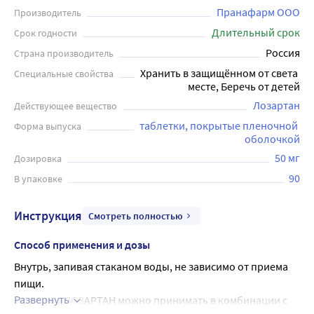
Пранафарм ООО
Производитель
Длительный срок
Срок годности
Россия
Страна производитель
Хранить в защищённом от света 
Специальные свойства
месте, Беречь от детей
Лозартан
Действующее вещество
таблетки, покрытые пленочной 
Форма выпуска
оболочкой
50 мг
Дозировка
90
В упаковке
Инструкция
Смотреть полностью
Способ применения и дозы
Внутрь, запивая стаканом воды, не зависимо от приема 
пищи.
Развернуть
Препарат ЛОЗАРТАН можно принимать в комбинации с 