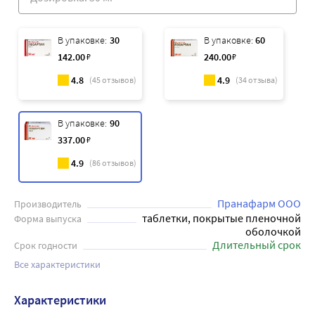
В упаковке:
30
В упаковке:
60
142
.00
₽
240
.00
₽
4.8
4.9
(
45
отзывов)
(
34
отзыва)
В упаковке:
90
337
.00
₽
4.9
(
86
отзывов)
Пранафарм ООО
Производитель
таблетки, покрытые пленочной
Форма выпуска
оболочкой
Длительный срок
Срок годности
Все характеристики
Характеристики