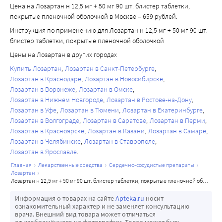
давления. Не следует принимать алкоголь во время 
(волчаночноподобный синдром);
Цена на Лозартан н 12,5 мг + 50 мг 90 шт. блистер таблетки,
лечения препаратом Лозартан Н.
• уменьшение количества тромбоцитов 
покрытые пленочной оболочкой в Москве – 659 рублей.
Во время лечения следует избегать употребления 
(тромбоцитопения);
Инструкция по применению для Лозартан н 12,5 мг + 50 мг 90 шт.
грейпфрутового сока, так как возможно снижение 
• беспокойство;
блистер таблетки, покрытые пленочной оболочкой
действия препарата Лозартан Н.
• нарушение вкуса (дисгевзия);
Цены на Лозартан в других городах
• снижение артериального давления при переходе из 
Купить Лозартан
Лозартан в Санкт-Петербурге
горизонтального положения в вертикальное 
Лозартан в Краснодаре
Лозартан в Новосибирске
(дозозависимые ортостатические эффекты);
Лозартан в Воронеже
Лозартан в Омске
• воспаление поджелудочной железы (панкреатит);
Лозартан в Нижнем Новгороде
Лозартан в Ростове-на-Дону
• воспаление пищевода, сопровождающееся изжогой, 
Лозартан в Уфе
Лозартан в Тюмени
Лозартан в Екатеринбурге
Лозартан в Волгограде
Лозартан в Саратове
Лозартан в Перми
отрыжкой, затрудненным глотанием (эзофагеальный 
Лозартан в Красноярске
Лозартан в Казани
Лозартан в Самаре
рефлюкс);
Лозартан в Челябинске
Лозартан в Ставрополе
• острая, внезапная, схваткообразная боль в животе 
Лозартан в Ярославле
(желудочно-кишечная колика);
главная
лекарственные средства
сердечно-сосудистые препараты
• мышечные спазмы;
лозартан
• недомогание;
лозартан н 12,5 мг + 50 мг 90 шт. блистер таблетки, покрытые пленочной оболочкой
• резкое нарушение зрения (острая миопия).
Информация о товарах на сайте
Apteka.ru
носит
Сообщение о нежелательных реакциях
ознакомительный характер и не заменяет консультацию
врача. Внешний вид товара может отличаться
Если у Вас при приеме препарата Лозартан Н возникают 