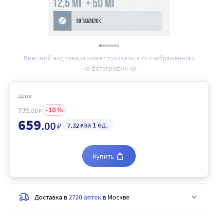
Внешний вид товара может отличаться от изображённого
на фотографии
Цена:
10
735
.00
₽
659
.00
за 1 ед.
₽
7
.32
₽
Купить
Доставка в
2720 аптек
в Москве