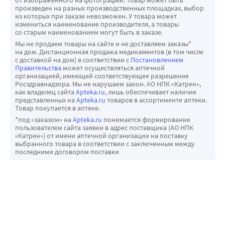
от изображённого на фотографии. Товар может быть
какие-либо нежелательные реакции, 
произведен на разных производственных площадках, выбор
из которых при заказе невозможен. У товара может
проконсультируйтесь с врачом. Данная рекомендация 
измениться наименование производителя, а товары
распространяется на любые возможные нежелательные 
со старым наименованием могут быть в заказе.
реакции, в том числе на не перечисленные в листке-
Мы не продаем товары на сайте и не доставляем заказы*
на дом. Дистанционная продажа медикаментов (в том числе
вкладыше. Вы также можете сообщить о возникновении 
с доставкой на дом) в соответствии с
Постановлением
нежелательных реакций напрямую через систему 
Правительства
может осуществляться аптечной
организацией, имеющей соответствующее разрешение
сообщений государств – членов Евразийского 
Росздравнадзора. Мы не нарушаем закон. АО НПК «Катрен»,
экономического союза.
как владелец сайта
Apteka.ru
, лишь обеспечивает наличие
представленных на
Apteka.ru
товаров в ассортименте аптеки.
Товар покупается в аптеке.
*под «заказом» на
Apteka.ru
понимается формирование
пользователем сайта заявки в адрес поставщика (АО НПК
«Катрен») от имени аптечной организации на поставку
выбранного товара в соответствии с заключенным между
последними договором поставки