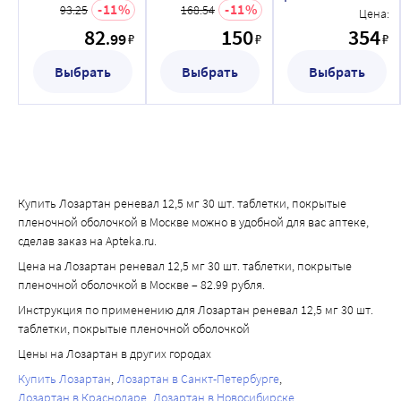
1000):
покрытые
покрытые
11
11
93.25
168.54
шт. таблетки,
Цена:
пленочной
пленочной
• воспаление кровеносных сосудов (васкулит, включая 
покрытые
82
150
354
.99
₽
₽
₽
оболочкой
оболочкой
пленочной
пурпуру Шенлейна-Геноха);
оболочкой
• ощущение онемения или покалывания (парестезия);
Выбрать
Выбрать
Выбрать
• обморок;
• очень быстрое и нерегулярное сердцебиение 
(фибрилляция предсердий);
• повышение активности фермента 
аланинаминотрансферазы (АЛТ).
Неизвестно (исходя из имеющихся данных, частоту 
Купить Лозартан реневал 12,5 мг 30 шт. таблетки, покрытые
возникновения определить невозможно):
пленочной оболочкой в Москве можно в удобной для вас аптеке,
• пониженное число тромбоцитов в крови 
сделав заказ на Apteka.ru.
(тромбоцитопения);
Цена на Лозартан реневал 12,5 мг 30 шт. таблетки, покрытые
• депрессия;
пленочной оболочкой в Москве – 82.99 рубля.
• мигрень;
Инструкция по применению для Лозартан реневал 12,5 мг 30 шт.
• нарушение вкуса (дисгевзия);
таблетки, покрытые пленочной оболочкой
• шум в ушах;
Цены на Лозартан в других городах
• нарушение функции печени;
Купить Лозартан
Лозартан в Санкт-Петербурге
• повышение чувствительности кожи и слизистых 
Лозартан в Краснодаре
Лозартан в Новосибирске