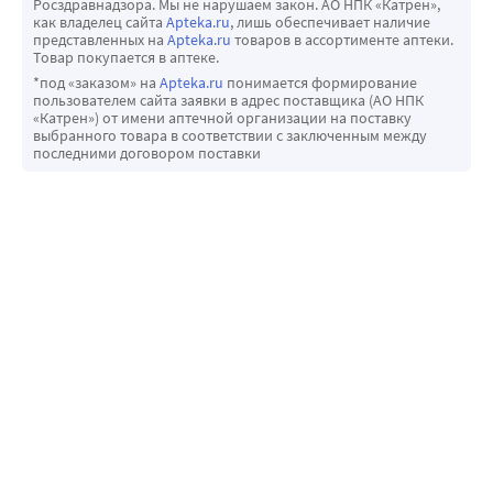
Росздравнадзора. Мы не нарушаем закон. АО НПК «Катрен»,
как владелец сайта
Apteka.ru
, лишь обеспечивает наличие
реакциях напрямую (см. ниже). Сообщая о 
представленных на
Apteka.ru
товаров в ассортименте аптеки.
нежелательных реакциях, Вы помогаете получить 
Товар покупается в аптеке.
больше сведений о безопасности препарата.
*под «заказом» на
Apteka.ru
понимается формирование
пользователем сайта заявки в адрес поставщика (АО НПК
«Катрен») от имени аптечной организации на поставку
выбранного товара в соответствии с заключенным между
последними договором поставки