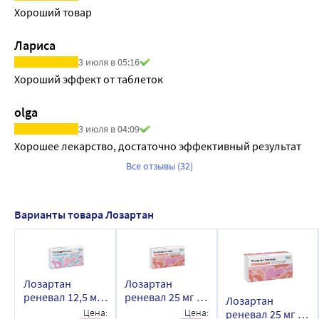
Хороший товар
• ощущение сердцебиения;
• чувство стеснения или сжимающая давящая боль в 
Лариса
грудной клетке (стенокардия);
3 июля в 05:16
• одышка;
Хороший эффект от таблеток
• кашель;
• боль в области живота;
olga
• запор;
3 июля в 04:09
• диарея;
Хорошее лекарство, достаточно эффективный результат
• тошнота;
Все отзывы (32)
• рвота;
• появление красных, зудящих, слегка приподнятых 
припухлостей на коже (крапивница);
Варианты товара Лозартан
• кожный зуд;
• сыпь;
• слабость;
• повышенная утомляемость;
Лозартан
Лозартан
• отеки.
реневал 12,5 мг
реневал 25 мг 30
Лозартан
Редко (могут возникать не более чем у 1 человека из 
30 шт. таблетки,
шт. таблетки,
Цена:
Цена:
реневал 25 мг 90