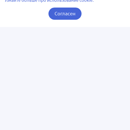
Узнайте больше про использование cookie.
Согласен
Корзина
Вход / Регистрация
ПРИЛОЖЕНИЯ
СЛЕДИТЕ ЗА НАМИ
ГОРЯЧАЯ ЛИНИЯ
О КОМПАНИИ