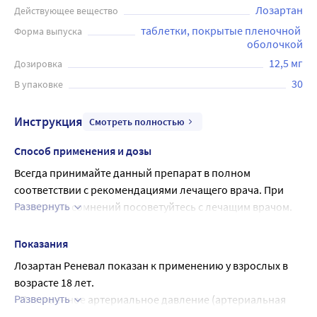
Лозартан
Действующее вещество
таблетки, покрытые пленочной 
Форма выпуска
оболочкой
12,5 мг
Дозировка
30
В упаковке
Инструкция
Смотреть полностью
Способ применения и дозы
Всегда принимайте данный препарат в полном 
соответствии с рекомендациями лечащего врача. При 
Развернуть
появлении сомнений посоветуйтесь с лечащим врачом.
Рекомендуемая доза:
Начальная и поддерживающая доза составляет 50 мг 
Показания
лозартана 1 раз в сутки. Максимальное снижение 
Лозартан Реневал показан к применению у взрослых в 
артериального давления достигается через 3 ‒ 6 недель 
возрасте 18 лет.
от начала терапии. У некоторых пациентов для 
Развернуть
• Повышенное артериальное давление (артериальная 
достижения большего эффекта доза может быть 
гипертензия);