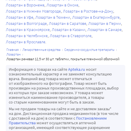
оболочек к солнечному свету (фотосенсибилизация);
Лозартан в Воронеже
Лозартан в Омске
• риск развития и обострение течения хронического 
Лозартан в Нижнем Новгороде
Лозартан в Ростове-на-Дону
Лозартан в Уфе
Лозартан в Тюмени
Лозартан в Екатеринбурге
иммунного заболевания с преимущественным 
Лозартан в Волгограде
Лозартан в Саратове
Лозартан в Перми
поражением кожи (псориаза);
Лозартан в Красноярске
Лозартан в Казани
Лозартан в Самаре
• боль в мышцах (миалгия) и суставах (артралгия);
Лозартан в Челябинске
Лозартан в Ставрополе
• необъяснимая боль в мышцах с темной (цвета чая) 
Лозартан в Ярославле
мочой, связанная с распадом мышечной ткани 
главная
лекарственные средства
сердечно-сосудистые препараты
(рабдомиолиз);
лозартан
лозартан реневал 12,5 мг 30 шт. таблетки, покрытые пленочной оболочкой
• невозможность совершить половой акт (эректильная 
дисфункция/импотенция);
Информация о товарах на сайте
Apteka.ru
носит
• общее недомогание;
ознакомительный характер и не заменяет консультацию
врача. Внешний вид товара может отличаться
• пониженное содержание натрия в крови 
от изображённого на фотографии. Товар может быть
(гипонатриемия).
произведен на разных производственных площадках, выбор
из которых при заказе невозможен. У товара может
Сообщение о нежелательных реакциях
измениться наименование производителя, а товары
Если у Вас возникают какие-либо нежелательные 
со старым наименованием могут быть в заказе.
Мы не продаем товары на сайте и не доставляем заказы*
реакции, проконсультируйтесь с врачом или 
на дом. Дистанционная продажа медикаментов (в том числе
медицинской сестрой. К ним также относятся любые 
с доставкой на дом) в соответствии с
Постановлением
Правительства
может осуществляться аптечной
нежелательные реакции, не указанные в листке-
организацией, имеющей соответствующее разрешение
вкладыше. Вы также можете сообщить о нежелательных 