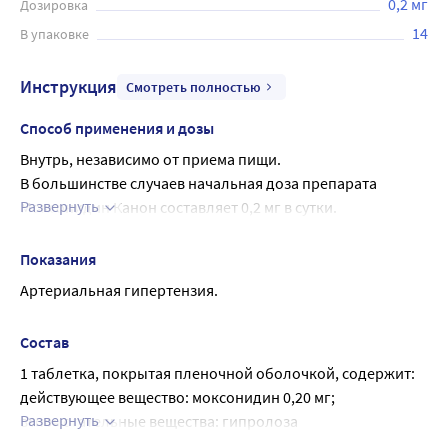
0,2 мг
Дозировка
14
В упаковке
Инструкция
Смотреть полностью
Способ применения и дозы
Внутрь, независимо от приема пищи.
В большинстве случаев начальная доза препарата 
Развернуть
Моксонидин Канон составляет 0,2 мг в сутки. 
Максимальная разовая доза составляет 0/1 мг. 
Максимальная суточная доза, которую следует 
Показания
разделить на 2 приема, составляет 0.6 мг. Необходима 
Артериальная гипертензия.
индивидуальная коррекция суточной дозы в 
зависимости от переносимости пациентом проводимой 
Состав
терапии. Коррекция дозы для пациентов с печеночной 
1 таблетка, покрытая пленочной оболочкой, содержит:
недостаточностью не требуется.
действующее вещество: моксонидин 0,20 мг;
Начальная доза для пациентов, находящихся на 
Развернуть
вспомогательные вещества: гипролоза 
гемодиализе - 0,2 мг в сутки. В случае необходимости и 
(гидроксипропилцеллюлоза) низкозамещенная 3,00 мг, 
при хорошей переносимости суточная доза может быть 