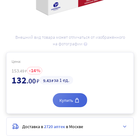
Внешний вид товара может отличаться от изображённого
на фотографии
Цена:
14
153
.49
₽
132
.00
за 1 ед.
₽
9
.43
₽
Купить
Доставка в
2720 аптек
в Москве