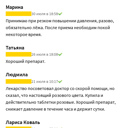
изменений фармакокинетики моксонидина.
Марина
Фармакокинетика в пожилом возрасте
30 июля в 18:58
Отмечены клинически незначимые изменения 
Принимаю при резком повышении давления, разово, 
фармакокинетических показателей моксонидина у 
обязательно лёжа. После приема необходим покой 
пожилых пациентов, вероятно обусловленные 
некоторое время.
снижением интенсивности его метаболизма и/или 
несколько более высокой биодоступностыо.
Татьяна
Фармакокинетика у детей
26 июля в 18:08
Моксонидин не рекомендуется для применения у лиц 
Хороший препарат.
моложе 18 лет, в связи с чем в этой группе 
фармакокинетические исследования не проводились.
Людмила
Фармакокинетика при почечной недостаточности
21 июля в 10:17
Выведение моксонидина в значительной степени 
Лекарство посоветовал доктор со скорой помощи, но 
коррелирует с клиренсом креатинина (КК). У пациентов с 
сказал, что настоящий розового цвета. Купила и 
умеренной почечной недостаточностью (КК в интервале 
действительно таблетки розовые. Хороший препарат, 
30-60 мл/мин) равновесные концентрации в плазме 
снижает давление в течение часа и держит сутки.
крови и конечный период полувыведения (Т1/2) 
Лариса Коваль
приблизительно в 2 и 1,5 раза выше, чем у лиц с 