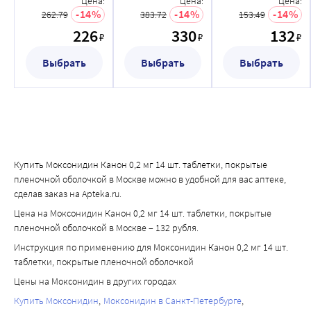
Цена:
Цена:
Цена:
проведении гемодиализа.
покрытые
покрытые
покрытые
14
14
14
262.79
383.72
153.49
пленочной
пленочной
пленочной
226
330
132
₽
₽
₽
оболочкой
оболочкой
оболочкой
Выбрать
Выбрать
Выбрать
Купить Моксонидин Канон 0,2 мг 14 шт. таблетки, покрытые
пленочной оболочкой в Москве можно в удобной для вас аптеке,
сделав заказ на Apteka.ru.
Цена на Моксонидин Канон 0,2 мг 14 шт. таблетки, покрытые
пленочной оболочкой в Москве – 132 рубля.
Инструкция по применению для Моксонидин Канон 0,2 мг 14 шт.
таблетки, покрытые пленочной оболочкой
Цены на Моксонидин в других городах
Купить Моксонидин
Моксонидин в Санкт-Петербурге