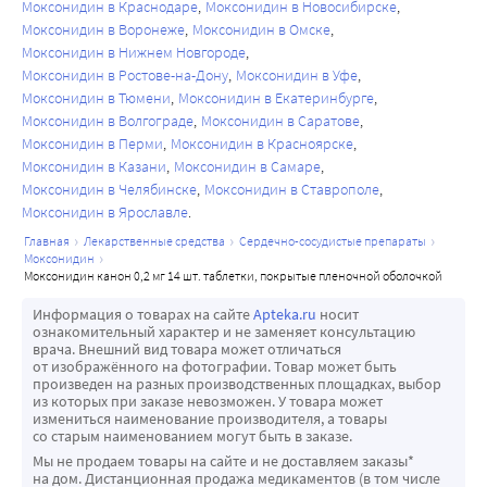
Моксонидин в Краснодаре
Моксонидин в Новосибирске
Моксонидин в Воронеже
Моксонидин в Омске
Моксонидин в Нижнем Новгороде
Моксонидин в Ростове-на-Дону
Моксонидин в Уфе
Моксонидин в Тюмени
Моксонидин в Екатеринбурге
Моксонидин в Волгограде
Моксонидин в Саратове
Моксонидин в Перми
Моксонидин в Красноярске
Моксонидин в Казани
Моксонидин в Самаре
Моксонидин в Челябинске
Моксонидин в Ставрополе
Моксонидин в Ярославле
главная
лекарственные средства
сердечно-сосудистые препараты
моксонидин
моксонидин канон 0,2 мг 14 шт. таблетки, покрытые пленочной оболочкой
Информация о товарах на сайте
Apteka.ru
носит
ознакомительный характер и не заменяет консультацию
врача. Внешний вид товара может отличаться
от изображённого на фотографии. Товар может быть
произведен на разных производственных площадках, выбор
из которых при заказе невозможен. У товара может
измениться наименование производителя, а товары
со старым наименованием могут быть в заказе.
Мы не продаем товары на сайте и не доставляем заказы*
на дом. Дистанционная продажа медикаментов (в том числе