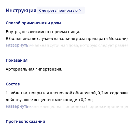
Инструкция
Смотреть полностью
Способ применения и дозы
Внутрь, независимо от приема пищи.
В большинстве случаев начальная доза препарата Моксонидин
Развернуть
0,4 мг. Максимальная суточная доза, которую следует разде
суточной дозы в зависимости от переносимости пациентом 
недостаточностью не требуется.
Показания
Начальная доза для пациентов, находящихся на гемодиализе 
Артериальная гипертензия.
суточная доза может быть увеличена до 0,4 мг в сутки.
Пациентам с почечной недостаточностью рекомендуется ост
Состав
должна составлять 0,2 мг в сутки. В случае необходимости 
1 таблетка, покрытая пленочной оболочкой, 0,2 мг содержи
увеличена максимум до 0,4 мг для пациентов с умеренной по
действующее вещество: моксонидин 0,2 мг;
мг для пациентов с тяжелой почечной недостаточностью (КК
Развернуть
вспомогательные вещества: гипролоза (гидроксипропилцеллю
стеарат 0,5 мг, целлюлоза микрокристаллическая 25 мг;
состав пленочной оболочки: Опадрай II розовый 3 мг, в том
Противопоказания
мг, тальк 0,444 мг, титана диоксид 0,7206 мг, краситель сол