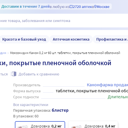
Доставим
в течение 7 дней
в любую из
2720 аптек
в
Москве
Красота и базовый уход
Аптечная косметика
Профилактика и 
идин
Моксонидин Канон 0,2 мг 60 шт. таблетки, покрытые пленочной оболочкой
тки, покрытые пленочной оболочкой
ться
Добавить к сравнению
Канонфарма прода
Производитель
таблетки, покрытые пленочной об
Форма выпуска
Длительн
Срок годности
Все характеристики
блистер
Первичная упаковка:
В упаковке:
60
Дозировка:
0,2 мг
Дозировка:
0,4 мг