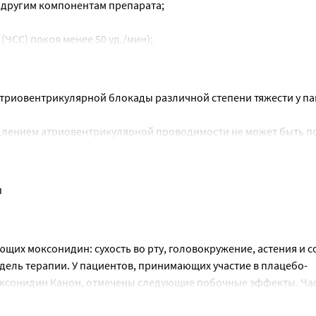
 другим компонентам препарата;
ЧСС) покоя менее 50 уд./мин);
риовентрикулярной блокады различной степени тяжести у пац
ивности и безопасности).
длением атриовентрикулярной проводимости не может быть п
и моксонидина у пациентов с атриовентрикулярной блокадой 
ятной предрасположенностью к развитию атриовентрикулярной
нарных сосудов и нестабильной стенокардией (опыт применени
ивопоказан при атриовентрикулярных блокадах II и III степен
реноблокаторов и препарата Моксонидин Канон, сначала отм
п
 Моксонидин Канон.
мливания
ние приема препарата моксонидин приводит к повышению АД. О
он резко, вместо этого следует постепенно уменьшать дозу пр
ременных отсутствуют. В ходе исследований на животных было
их моксонидин: сухость во рту, головокружение, астения и с
дель терапии. У пациентов, принимающих участие в плацебо-
ами и механизмами
осле тщательной оценки соотношения риска и пользы, когда п
ксонидин Канон, отмечены следующие побочные эффекты. Ча
ь автомобилем и другими механизмами не проводились.
ственно следующему: очень часто - (>1/10); часто - (>1/100, <
од лечения моксонидином. Это следует учитывать при выполне