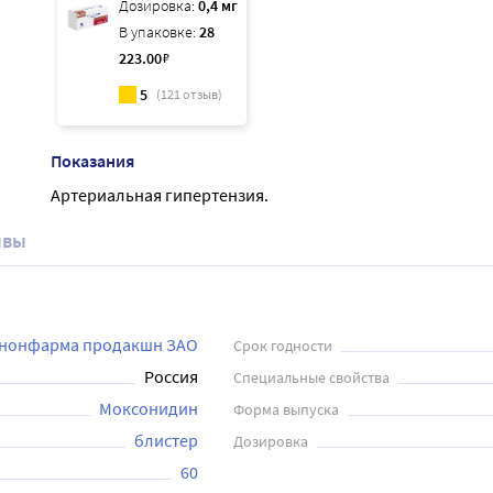
Дозировка:
0,4 мг
В упаковке:
28
223
.00
₽
5
(
121
отзыв)
Показания
Артериальная гипертензия.
ывы
нонфарма продакшн ЗАО
Срок годности
Россия
Специальные свойства
Моксонидин
Форма выпуска
блистер
Дозировка
60