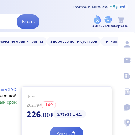
~ 5 дней
Срок хранения заказа
Искать
Акции
Уценка
Корзина
лечение орви и гриппа
Здоровье ног и суставов
Гигиена и уход
кшн ЗАО
олочкой
Цена:
ый срок
14
262
.79
₽
226
.00
за 1 ед.
₽
3
.77
₽
Купить