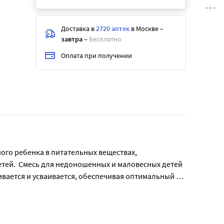
Доставка в
2720 аптек
в Москве
–
завтра
–
Бесплатно
Оплата при получении
го ребенка в питательных веществах, 
тей.  Смесь для недоношенных и маловесных детей 
вается и усваивается, обеспечивая оптимальный 
 которая способствует укреплению иммунной 
птимальное развитие костной ткани. Продукт 
рованных ингредиентов, консервантов, 