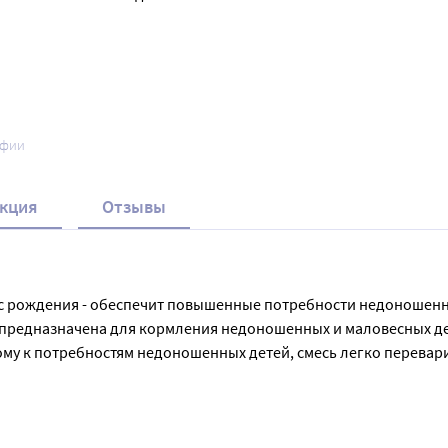
афии
кция
Отзывы
 с рождения - обеспечит повышенные потребности недоношенно
 предназначена для кормления недоношенных и маловесных де
ому к потребностям недоношенных детей, смесь легко перевари
ь ненасыщенных жирных кислот DHA (омега-3) и ARA (омега-6),
лансированное соотношение кальция и фосфора обеспечивает о
ными поставщиками, без использования генетически модифици