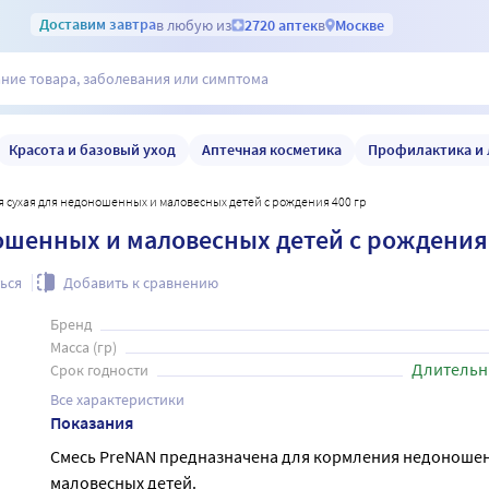
Доставим
завтра
в любую из
2720 аптек
в
Москве
Красота и базовый уход
Аптечная косметика
Профилактика и 
кая сухая для недоношенных и маловесных детей с рождения 400 гр
ношенных и маловесных детей с рождения 
ься
Добавить к сравнению
Бренд
Масса (гр)
Длительн
Срок годности
Все характеристики
Показания
Смесь PreNAN предназначена для кормления недоноше
маловесных детей.