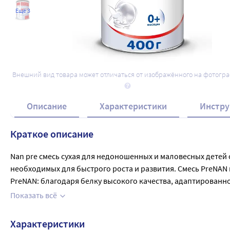
Ещё 3
Внешний вид товара может отличаться от изображённого на фотогр
Описание
Характеристики
Инстру
Краткое описание
Nan pre смесь сухая для недоношенных и маловесных детей
необходимых для быстрого роста и развития. Смесь PreNAN
PreNAN: благодаря белку высокого качества, адаптированн
рост. Содержит DHA , ARA - специально разработанную смес
Показать всё
системы малыша и важна для развития мозга и зрения. Сба
изготовлен из сырья, произведенного специально отобран
Характеристики