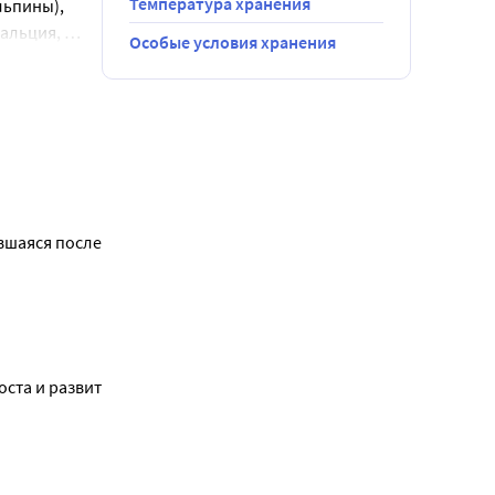
Температура хранения
ьпины), 
альция, 
Особые условия хранения
еновая 
иды, сульфат 
шаяся после 
вание 
рмление 
ста и развития.
ся и
торая