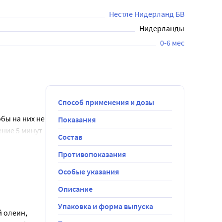
Нестле Нидерланд БВ
Нидерланды
0-6 мес
Способ применения и дозы
ы на них не 
Показания
ние 5 минут 
Состав
ичество 
озрастом 
Противопоказания
до полного 
Особые указания
Описание
меси 
рошка - 
Упаковка и форма выпуска
 олеин, 
ребенка или 