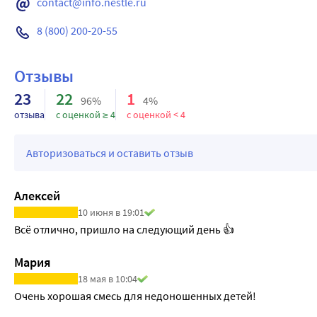
contact@info.nestle.ru
8 (800) 200-20-55
Отзывы
23
22
1
96%
4%
отзыва
с оценкой ≥ 4
с оценкой < 4
Авторизоваться и оставить отзыв
Алексей
10 июня в 19:01
Мария
18 мая в 10:04
Очень хорошая смесь для недоношенных детей!