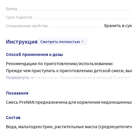
Бренд
Срок годности
Хранить в сух
Специальные свойства
Инструкция
Смотреть полностью
Способ применения и дозы
Рекомендации по приготовлению/использованию:
Прежде чем приступить к приготовлению детской смеси, вым
Развернуть
осталось следов молока. Прокипятите их в течение 5 минут.
и затем остудите до 37°С. Руководствуясь таблицей кормле
теплой воды. Руководствуясь таблицей кормления, добавьте
Показания
Вашего ребенка. Используйте только мерную ложку, находящ
Смесь PreNAN предназначена для кормления недоношенных
растворения порошка. После использования положите мерную
приготовления смеси банку с порошком следует плотно закр
Состав
необходимо использовать приложенную мерную ложку, запо
Вода, мальтодекстрин, растительные масла (среднецепочеч
большего или меньшего по сравнению с количеством, указа