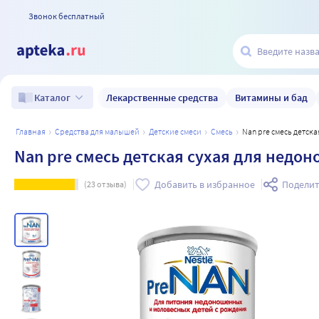
Звонок бесплатный
Лекарственные средства
Витамины и бад
Каталог
главная
средства для малышей
детские смеси
смесь
Nan pre смесь детс
Nan pre смесь детская сухая для недо
Добавить в избранное
Поделит
(
23
отзыва)