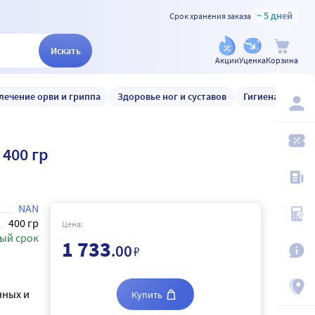
~ 5 дней
Срок хранения заказа
Искать
Акции
Уценка
Корзина
лечение орви и гриппа
Здоровье ног и суставов
Гигиена и уход
400 гр
NAN
400 гр
Цена:
ый срок
1 733
.00
₽
нных и
Купить