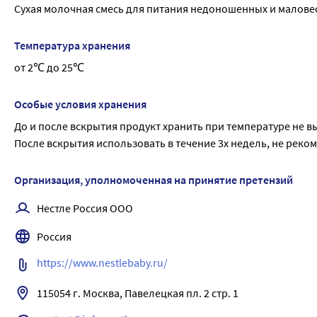
Сухая молочная смесь для питания недоношенных и маловесн
Сухая молочная смесь PreNAN имеет 2 возможности разведения
способствует укреплению иммунной системы малыша и ва
ВАЖНОЕ ЗАМЕЧАНИЕ:
Сбалансированное соотношение кальция и фосфора обе
Температура хранения
Идеальной пищей для грудного ребенка является молоко м
Перед тем как принять решение об искусственном вскармлив
от 2℃ до 25℃
медицинскому работнику. Возрастные ограничения указаны 
специальных медицинских целей только по назначению и п
Особые условия хранения
Пищевая ценность: Белки (г): 2.88 Пищевая ценность: Жиры (
До и после вскрытия продукт хранить при температуре не в
(Ккал): 80 Энергетическая ценность (кДж): 2080 Содержит: 
После вскрытия использовать в течение 3х недель, не реко
масло, Сахар
Организация, уполномоченная на принятие претензий
Нестле Россия ООО
Россия
https://www.nestlebaby.ru/
115054 г. Москва, Павелецкая пл. 2 стр. 1