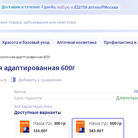
Доставим
в течение 7 дней
в любую из
2759 аптек
в
Москва
Красота и базовый уход
Аптечная косметика
Профилактика и 
кая молочная адаптированная 600г
ая адаптированная 600г
ься
Добавить к сравнению
N
Бренд
Длительн
Срок годности
Все характеристики
Доступные варианты
Масса (гр):
300 гр
Масса (гр):
600 гр
316
.00
₽
543
.00
₽