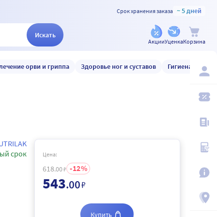
~ 5 дней
Срок хранения заказа
Искать
Акции
Уценка
Корзина
лечение орви и гриппа
Здоровье ног и суставов
Гигиена и уход
UTRILAK
ый срок
Цена:
12
618
.00
₽
543
.00
₽
Купить