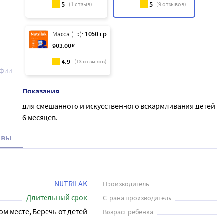
5
5
(
1
отзыв)
(
9
отзывов)
Масса (гр):
1050 гр
903
.00
₽
4.9
(
13
отзывов)
афии
Показания
для смешанного и искусственного вскармливания детей
6 месяцев.
ывы
NUTRILAK
Производитель
Длительный срок
Страна производитель
ом месте, Беречь от детей
Возраст ребенка