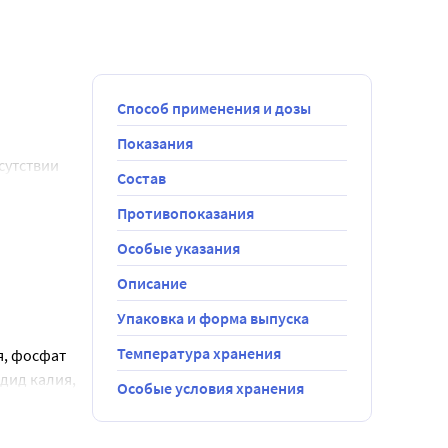
Способ применения и дозы
Показания
утствии 
Состав
 с 
Противопоказания
Особые указания
ороне 
Описание
Упаковка и форма выпуска
Температура хранения
, фосфат 
дид калия, 
Особые условия хранения
рибофлавин, 
иферол, 