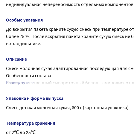
цианокобаламин), эмульгатор (соевый лецитин), таурин, ин
Для ребенка в возрасте:
индивидуальная непереносимость отдельных компонентов
Без ГМО, консервантов, красителей и ароматизаторов.
6-7 месяцев: на 1 кормление развести 7 мерных ложек смеси 
8 месяцев и старше: на 1 кормление развести 7 мерных ложек
Особые указания
До вскрытия пакета храните сухую смесь при температуре от 
более 75 %. После вскрытия пакета храните сухую смесь не б
в холодильнике.
Описание
Смесь молочная сухая адаптированная последующая для сме
Особенности состава
Развернуть
Высококачественный сывороточный белок – аминокислотны
Полиненасыщенные жирные кислоты – необходимы для разви
Сбалансированный комплекс витаминов – разработан специа
Упаковка и форма выпуска
гармоничному росту и развитию малыша.
Смесь детская молочная сухая, 600 г (картонная упаковка)
Кальций и витамин D –  для укрепления костей и зубов.
Железо и цинк – для профилактики анемии.
Температура хранения
Антиоксидантный комплекс (витамины А, Е, С + селен) и био
от 2℃ до 25℃
способствуют защите малыша от неблагоприятных факторо