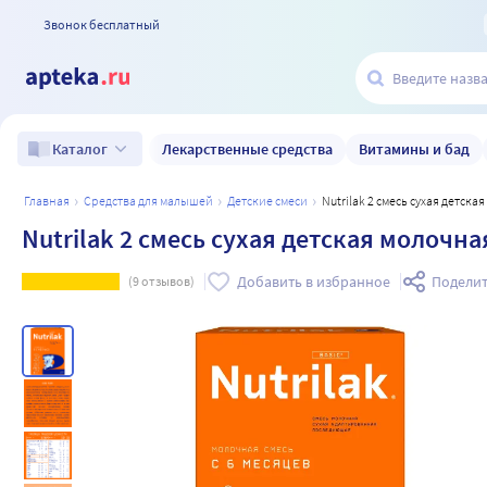
Звонок бесплатный
Лекарственные средства
Витамины и бад
Каталог
главная
средства для малышей
детские смеси
Nutrilak 2 смесь сухая детс
Nutrilak 2 смесь сухая детская молочн
Добавить в избранное
Поделит
(
9
отзывов)