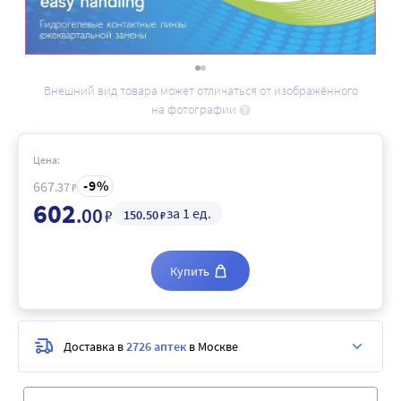
Внешний вид товара может отличаться от изображённого
на фотографии
Цена:
9
667
.37
₽
602
.00
за 1 ед.
₽
150
.50
₽
Купить
Доставка в
2726 аптек
в Москве