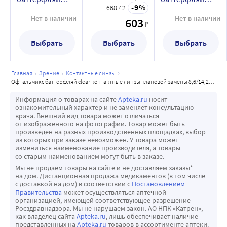
что особо важно для пациентов с синдромом сухого 
контактные
9
668.42
clear
clear
глаза.
линзы плановой
контактные
контактные
Нет в наличии
Нет в наличии
603
₽
замены
-Линзы Офтальмикс Баттерфляй CLEAR обладают 
линзы плановой
линзы плановой
8,6/14,2/-9,50/ 4
замены
замены
идеально гладкой поверхностью и людям со 
Выбрать
Выбрать
Выбрать
шт./blue tint
8,6/14,2/-10,00/ 4
8,6/14,2/-9,00/ 4
сверхчувствительной роговой оболочкой особо важно, 
шт./blue tint
шт./blue tint
чтобы изделия не причиняли болевых ощущений.
главная
зрение
контактные линзы
офтальмикс баттерфляй clear контактные линзы плановой замены 8,6/14,2/-2,25/ 4 шт./blue tint
Информация о товарах на сайте
Apteka.ru
носит
ознакомительный характер и не заменяет консультацию
врача. Внешний вид товара может отличаться
от изображённого на фотографии. Товар может быть
произведен на разных производственных площадках, выбор
из которых при заказе невозможен. У товара может
измениться наименование производителя, а товары
со старым наименованием могут быть в заказе.
Мы не продаем товары на сайте и не доставляем заказы*
на дом. Дистанционная продажа медикаментов (в том числе
с доставкой на дом) в соответствии с
Постановлением
Правительства
может осуществляться аптечной
организацией, имеющей соответствующее разрешение
Росздравнадзора. Мы не нарушаем закон. АО НПК «Катрен»,
как владелец сайта
Apteka.ru
, лишь обеспечивает наличие
представленных на
Apteka.ru
товаров в ассортименте аптеки.