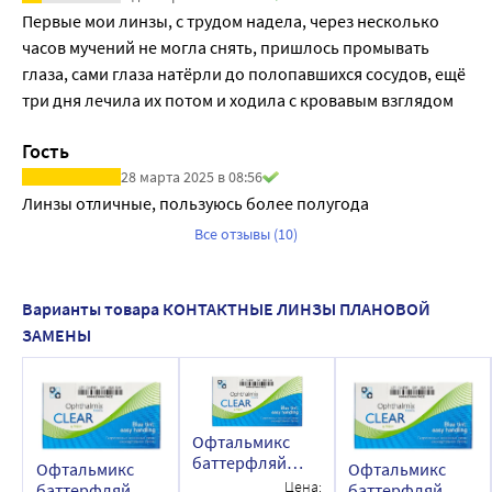
Первые мои линзы, с трудом надела, через несколько 
Тип материала: Гидрогель
часов мучений не могла снять, пришлось промывать 
Материал (состав): 2 HEMA 58% (2-Гема), (неионный)
глаза, сами глаза натёрли до полопавшихся сосудов, ещё 
Дизайн: сферические
три дня лечила их потом и ходила с кровавым взглядом
Метод дезинфекции: пероксидный, химический
Метод изготовления: литьё
Гость
Группа FDA: первая
28 марта 2025 в 08:56
Это гидрогелевый материал I группы по классификации 
Линзы отличные, пользуюсь более полугода
FDA (США).
Благодаря ему линзы:
Все отзывы (10)
-обладают высокой прочностью;
-имеют стабильные оптические параметры;
Варианты товара КОНТАКТНЫЕ ЛИНЗЫ ПЛАНОВОЙ
-защищены от обезвоживания, устойчивы к образованию 
ЗАМЕНЫ
жировых и белковых отложений.
ОСОБЕННОСТИ И ПРЕИМУЩЕСТВА
-Благодаря сверхтонкому краю линзы ее легко надевать, 
а в процессе ношения она не доставляет дискомфортных 
Офтальмикс
ощущений.
баттерфляй
Офтальмикс
Офтальмикс
-Высокая газопроницаемость не дает глазам пересыхать, 
clear
Цена:
баттерфляй
баттерфляй