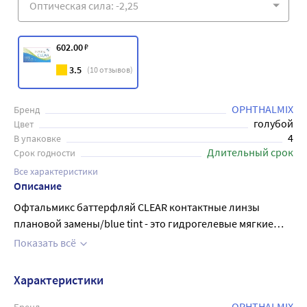
602
.00
₽
3.5
(
10
отзывов)
OPHTHALMIX
Бренд
голубой
Цвет
4
В упаковке
Длительный срок
Срок годности
Все характеристики
Описание
Офтальмикс баттерфляй CLEAR контактные линзы
плановой замены/blue tint - это гидрогелевые мягкие
контактные линзы с рекомендованным сроком замены
Показать всё
каждые три месяца и предназначенные исключительно
для дневного режима ношения. Такой режим
Характеристики
предполагает ношение изделий не более 10 часов в
сутки с обязательным ежедневным снимаем на ночь.
OPHTHALMIX