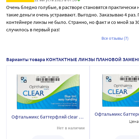
Очень бледно голубые, в растворе становятся практически 
такие деньги очень устраивают. Выгодно. Заказываю 4 раз. 
контейнере линзы не было. Странно, но факт и со мной за 3
случилось в первый раз!
Все отзывы (7)
Варианты товара КОНТАКТНЫЕ ЛИНЗЫ ПЛАНОВОЙ ЗАМЕ
Офтальмикс баттерфляй clear контактные линзы плановой замены 8,6/14,2/-10,00/ 4 шт./blue tint
Цена
Нет в наличии