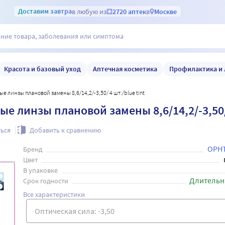
Доставим
завтра
в любую из
2720 аптек
в
Москве
Красота и базовый уход
Аптечная косметика
Профилактика и 
е линзы плановой замены 8,6/14,2/-3,50/ 4 шт./blue tint
е линзы плановой замены 8,6/14,2/-3,50/ 
ься
Добавить к сравнению
OPH
Бренд
Цвет
В упаковке
Длительн
Срок годности
Все характеристики