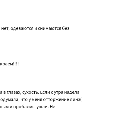
 (США).
нет, одеваются и снимаются без 
ировых и белковых отложений.
 в процессе ношения она не доставляет дискомфортных ощущен
краем!!!!
о особо важно для пациентов с синдромом сухого глаза.
ладкой поверхностью и людям со сверхчувствительной рогово
евых ощущений.
глазах, сухость. Если с утра надела 
одумала, что у меня отторжение линз( 
нным и проблемы ушли. Не 