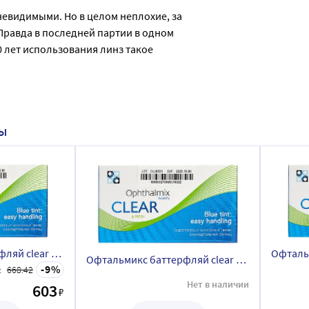
невидимыми. Но в целом неплохие, за 
Правда в последней партии в одном 
0 лет использования линз такое 
НЫ
Офтальмикс баттерфляй clear контактные линзы плановой замены 8,6/14,2/-9,50/ 4 шт./blue tint
Офтальмикс баттерфляй clear контактные линзы плановой замены 8,6/14,2/-9,00/ 4 шт./blue tint
9
:
668.42
Нет в наличии
603
₽