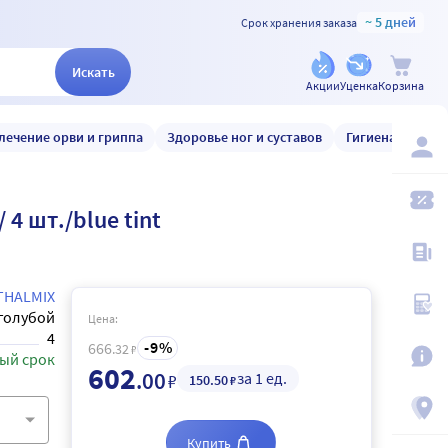
~ 5 дней
Срок хранения заказа
Искать
Акции
Уценка
Корзина
лечение орви и гриппа
Здоровье ног и суставов
Гигиена и уход
4 шт./blue tint
THALMIX
голубой
Цена:
4
9
666
.32
₽
ый срок
602
.00
за 1 ед.
₽
150
.50
₽
Купить