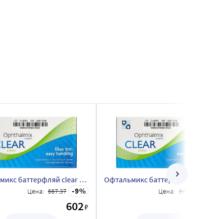
Офтальмикс баттерфляй clear контактные линзы плановой замены 8,6/14,2/-8,50/ 4 шт./blue tint
Офтальмикс баттерфляй clear контактные линзы плановой замены 8,6/14,2/-8,00/ 4 шт./blue tint
9
9
Цена:
667.37
Цена:
666.32
602
602
₽