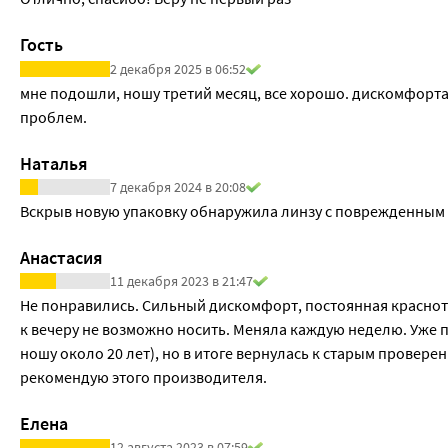
Метод изготовления: литьё
Группа FDA: первая
Гость
Это гидрогелевый материал I группы по классификации FDA
2 декабря 2025 в 06:52
Благодаря ему линзы:
мне подошли, ношу третий месяц, все хорошо. дискомфорта 
-обладают высокой прочностью;
проблем.
-имеют стабильные оптические параметры;
-защищены от обезвоживания, устойчивы к образованию ж
Наталья
ОСОБЕННОСТИ И ПРЕИМУЩЕСТВА
7 декабря 2024 в 20:08
-Благодаря сверхтонкому краю линзы ее легко надевать, а
Вскрыв новую упаковку обнаружила линзу с поврежденным 
-Высокая газопроницаемость не дает глазам пересыхать, чт
-Линзы Офтальмикс Баттерфляй CLEAR обладают идеально г
Анастасия
оболочкой особо важно, чтобы изделия не причиняли бол
11 декабря 2023 в 21:47
Не понравились. Сильный дискомфорт, постоянная краснота в 
к вечеру не возможно носить. Меняла каждую неделю. Уже п
ношу около 20 лет), но в итоге вернулась к старым провере
рекомендую этого производителя.
Елена
12 августа 2023 в 07:59