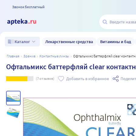
Звонок бесплатный
Лекарственные средства
Витамины и бад
Каталог
главная
зрение
контактные линзы
Офтальмикс баттерфляй clear контактны
Офтальмикс баттерфляй clear контактны
Добавить в избранное
Поделит
(
7
отзывов)