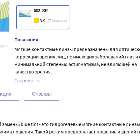
602
.00
₽
3.9
(
7
отзывов)
Показания
афии
Мягкие контактные линзы предназначены для оптическ
коррекции зрения лиц, не имеющих заболеваний глаз и 
минимальной степенью астигматизма, не влияющей на
качество зрения.
Свернуть
кция
Отзывы
амены/blue tint - это гидрогелевые мягкие контактные линз
има ношения. Такой режим предполагает ношение изделий не б