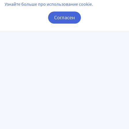
Узнайте больше про использование cookie.
Согласен
Корзина
Вход / Регистрация
ПРИЛОЖЕНИЯ
СЛЕДИТЕ ЗА НАМИ
ГОРЯЧАЯ ЛИНИЯ