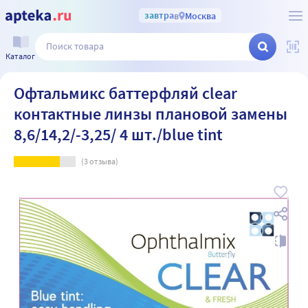
завтра
в
Москва
Каталог
Офтальмикс баттерфляй clear
контактные линзы плановой замены
8,6/14,2/-3,25/ 4 шт./blue tint
(
3
отзыва)