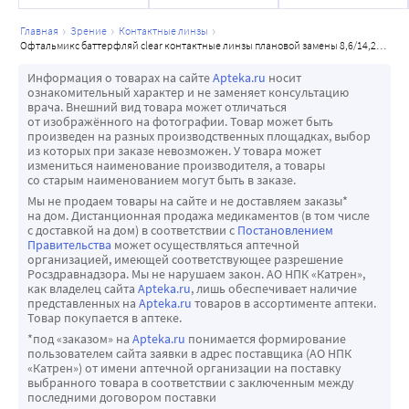
шт./blue tint
шт./blue tint
что особо важно для пациентов с синдромом сухого 
глаза.
главная
зрение
контактные линзы
офтальмикс баттерфляй clear контактные линзы плановой замены 8,6/14,2/-3,25/ 4 шт./blue tint
-Линзы Офтальмикс Баттерфляй CLEAR обладают 
идеально гладкой поверхностью и людям со 
Информация о товарах на сайте
Apteka.ru
носит
ознакомительный характер и не заменяет консультацию
сверхчувствительной роговой оболочкой особо важно, 
врача. Внешний вид товара может отличаться
чтобы изделия не причиняли болевых ощущений.
от изображённого на фотографии. Товар может быть
произведен на разных производственных площадках, выбор
из которых при заказе невозможен. У товара может
измениться наименование производителя, а товары
со старым наименованием могут быть в заказе.
Мы не продаем товары на сайте и не доставляем заказы*
на дом. Дистанционная продажа медикаментов (в том числе
с доставкой на дом) в соответствии с
Постановлением
Правительства
может осуществляться аптечной
организацией, имеющей соответствующее разрешение
Росздравнадзора. Мы не нарушаем закон. АО НПК «Катрен»,
как владелец сайта
Apteka.ru
, лишь обеспечивает наличие
представленных на
Apteka.ru
товаров в ассортименте аптеки.
Товар покупается в аптеке.
*под «заказом» на
Apteka.ru
понимается формирование
пользователем сайта заявки в адрес поставщика (АО НПК
«Катрен») от имени аптечной организации на поставку
выбранного товара в соответствии с заключенным между
последними договором поставки