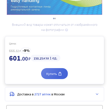
Внешний вид товара может отличаться от изображённого
на фотографии
Цена:
9
666
.32
₽
601
.00
за 1 ед.
₽
150
.25
₽
Купить
Доставка в
2727 аптек
в Москве