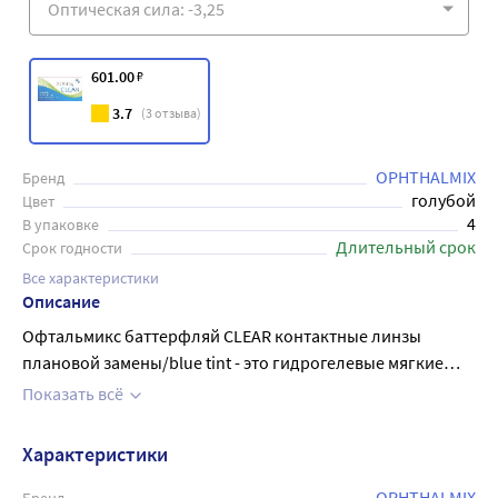
601
.00
₽
3.7
(
3
отзыва)
OPHTHALMIX
Бренд
голубой
Цвет
4
В упаковке
Длительный срок
Срок годности
Все характеристики
Описание
Офтальмикс баттерфляй CLEAR контактные линзы
плановой замены/blue tint - это гидрогелевые мягкие
контактные линзы с рекомендованным сроком замены
Показать всё
каждые три месяца и предназначенные исключительно
для дневного режима ношения. Такой режим
Характеристики
предполагает ношение изделий не более 10 часов в
сутки с обязательным ежедневным снимаем на ночь.
OPHTHALMIX