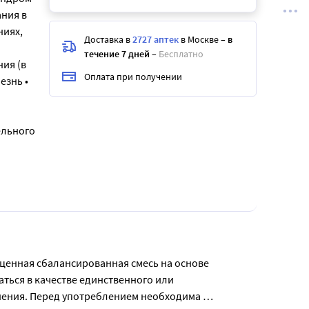
ния в
ниях,
Доставка в
2727 аптек
в Москве
–
в
и
течение 7 дней
–
Бесплатно
ия (в
Оплата при получении
езнь •
ельного
оценная сбалансированная смесь на основе 
ться в качестве единственного или 
нения. Перед употреблением необходима 