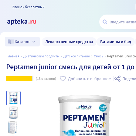
Звонок бесплатный
Лекарственные средства
Витамины и бад
Каталог
главная
диетические продукты
детское питание
смесь
Peptamen junior с
Peptamen junior смесь для детей от 1 до 
Добавить в избранное
Подели
(
13
отзывов)