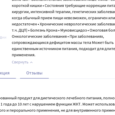
короткой кишки • Состояния требующие коррекции пита
хирургии, интенсивной терапии, генетических заболева
когда обычный прием пищи невозможен, ограничен ил
недостаточен • Хронические неврологические заболеван
т.ч. ДЦП) • Болезнь Крона • Муковисцидоз • Ожоговая бол
Онкологические заболевания • При заболеваниях,
афии
сопровождающихся дефицитом массы тела Может быть
единственным источником питания, подходит для длит
применения.
Свернуть
кция
Отзывы
изированный продукт для диетического лечебного питания, полн
 года до 10 лет с нарушением функции ЖКТ. Может использова
ого и перорального применения, не для внутривенного приме