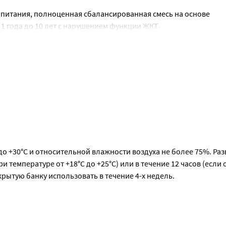
питания, полноценная сбалансированная смесь на основе 
1 года до 10 лет с нарушением функции ЖКТ.
ез поврежденную стенку кишечника
 для полноценного развития и поддержания иммунитета
ению воспаления в кишечнике
ребованиям растущего организма
риды - обеспечивают организм энергией для восстановления 
то естественная особенность обусловлена процессом обработк
ковке, определите объем питания, который необходимо пригот
натной температуры не выше +40 °С) и налейте ее в чистую ча
до +30°С и относительной влажности воздуха не более 75%. Раз
и температуре от +18°С до +25°С) или в течение 12 часов (если о
ю ложечку, или взвесьте на весах.
рытую банку использовать в течение 4-х недель.
ного растворения.
тносительной влажности не более 75%. Разведенную смесь исполь
до +25 °С) или в течение 12 часов (если она хранилась в холодил