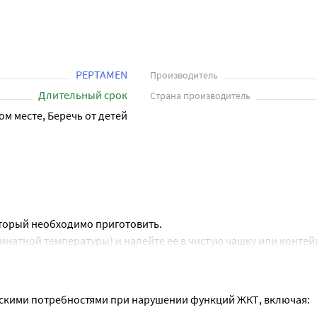
ровку смеси.

ческими потребностями при нарушении функций ЖКТ, включая:

енсивной терапии, генетических заболеваниях, когда обычный
PEPTAMEN
Производитель
Длительный срок
Страна производитель
ом месте, Беречь от детей
ела

ля длительного применения.

оторый необходимо приготовить.
натной температуры) и налейте ее в чистую чашку или контей
 ложечку, или взвесьте на весах.
ого ее растворения.
ческими потребностями при нарушении функций ЖКТ, включая: