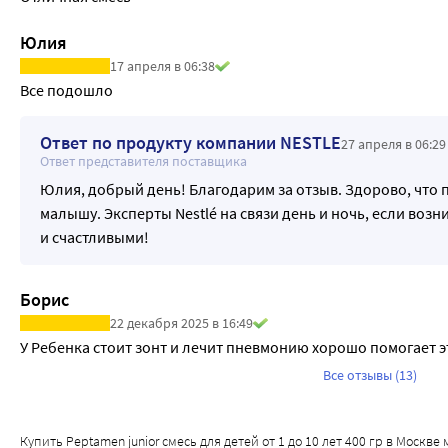
Йод Мкг 56 12,4
Селен Мкг 18 3,96
Юлия
Фтор Мг <0,1 <0,02
17 апреля в 06:38
Марганец Мг 0,32 0,072
Все подошло
Хром Мкг 8,8 1,92
Молибден Мкг 28 6
Ответ по продукту компании NESTLE
27 апреля в 06:29
Витамины
Ответ представителя поставщика
Ретинол (А) Мкг 272 60
Юлия, добрый день! Благодарим за отзыв. Здорово, что
Кальциферол (D) Мкг 3,6 0,8
малышу. Эксперты Nestlé на связи день и ночь, если воз
Токоферол (Е) Мг 2,6 0,56
и счастливыми!
Филлохиноны (К) Мкг 17 3,76
Тиамин (B1) Мг 0,46 0,1
Рибофлавин (B2) Мг 0,45 0,1
Борис
Ниацин (РР или В3) Мг 2,3 0,52
22 декабря 2025 в 16:49
Пантотеновая кислота (В5) Мг 2,1 0,48
У Ребенка стоит зонт и лечит пневмонию хорошо помогает эт
Пиридоксин (B6) Мг 0,58 0,128
Все отзывы (13)
Фолиевая кислота (В9) Мкг 100 22
Цианокобаламин (B12) Мкг 1 0,22
Биотин (Н) Мкг 8 1,76
Купить Peptamen junior смесь для детей от 1 до 10 лет 400 гр в Москве 