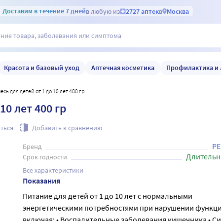
Доставим
в течение 7 дней
в любую из
2727 аптек
в
Москва
Красота и базовый уход
Аптечная косметика
Профилактика и 
месь для детей от 1 до 10 лет 400 гр
10 лет 400 гр
ться
Добавить к сравнению
P
Бренд
Длительн
Срок годности
Все характеристики
Показания
Питание для детей от 1 до 10 лет с нормальными
энергетическими потребностями при нарушении функц
включая: • Воспалительные заболевания кишечника • С