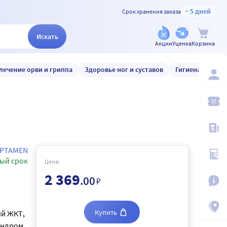
~ 5 дней
Срок хранения заказа
Искать
Акции
Уценка
Корзина
лечение орви и гриппа
Здоровье ног и суставов
Гигиена и уход
EPTAMEN
ый срок
Цена:
2 369
.00
₽
Купить
ий ЖКТ,
индром