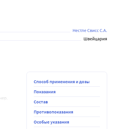
 прием пищи невозможен, ограничен или 
Нестле Свисс С.А.
Швейцария
Способ применения и дозы
Показания
нер.
Состав
Противопоказания
Особые указания