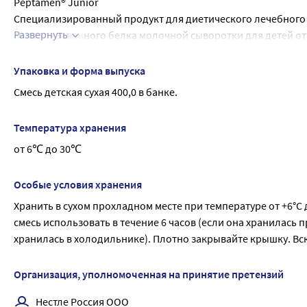
Peptamen® Junior
Специализированный продукт для диетического лечебного 
Развернуть
гидролизованного белка молочной сыворотки для детей от 
Преимущества Peptamen® Junior
• Компоненты смеси гарантированно всасываются даже чер
Упаковка и форма выпуска
• Комплекс жизненно необходимых витаминов и минералов
Смесь детская сухая 400,0 в банке.
• Омега-3 и Омега-6 жирные кислоты способствуют уменьш
• Состав Пептамен Юниор сбалансирован и отвечает всем т
Температура хранения
• Особый жировой компонент - среднецепочечные триглице
от 6℃ до 30℃
• Расщепленному белку характерен горьковатый привкус. Э
Способ приготовления
1. Вымойте руки. По таблице разведения, указанной на упа
Особые условия хранения
2. Отмерьте необходимый объем чистой кипяченой воды (ком
Хранить в сухом прохладном месте при температуре от +6°С 
контейнер.
смесь использовать в течение 6 часов (если она хранилась пр
3. Отмерьте нужное количество смеси, используя прилагаему
хранилась в холодильнике). Плотно закрывайте крышку. Вск
4. Добавьте смесь в воду и немедленно перемешайте до пол
5. После использования храните ложку внутри банки.
Организация, уполномоченная на принятие претензий
Хранить в сухом месте при температуре от +6 до +30 °С и о
течение 6 часов (если она хранилась при температуре от +18 
Нестле Россия ООО