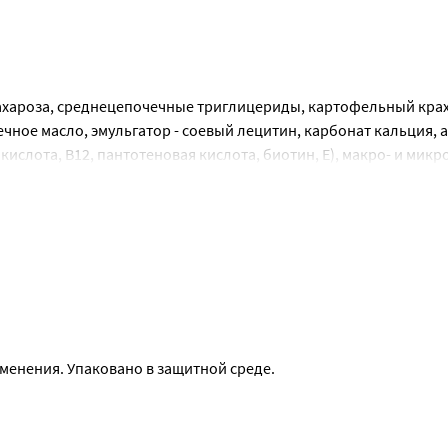
енсивной терапии, генетических заболеваниях, когда обычный
ахароза, среднецепочечные триглицериды, картофельный крах
ное масло, эмульгатор - соевый лецитин, карбонат кальция, а
я кислота, В12, пантотеновая кислота, биотин, Е), макро- и мик
пециалистом.
, хром, молибден).
тела
для длительного применения.
менения. Упаковано в защитной среде.