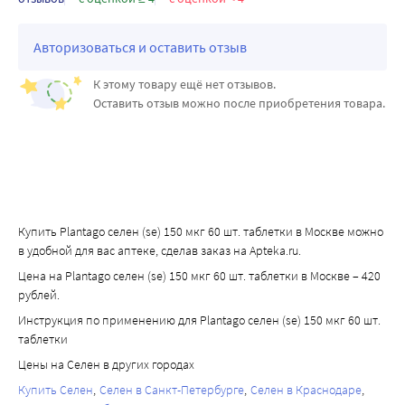
Selenium 150 мкг – это безопасная и гипоаллергенная 
общеукрепляющая добавка, которую могут 
Авторизоваться и оставить отзыв
использовать вегетарианцы. Его биодоступная 
аминокислотная форма обеспечивает хорошую 
К этому товару ещё нет отзывов.
усвояемость организмом, начиная с первых дней 
Оставить отзыв можно после приобретения товара.
использования.
Селен является важным микроэлементом, который 
играет роль в различных биологических процессах в 
организме. Его употребление может быть полезным для 
укрепления иммунной системы, защиты от свободных 
радикалов, улучшения состояния кожи, волос и ногтей, а 
Купить Plantago селен (se) 150 мкг 60 шт. таблетки в Москве можно
также поддержания общего здоровья.
в удобной для вас аптеке, сделав заказ на Apteka.ru.
Организм человека не вырабатывает селен, он получает 
Цена на Plantago селен (se) 150 мкг 60 шт. таблетки в Москве – 420
его из внешних источников.
рублей.
Люди с низким уровнем селена в организме чаще 
Инструкция по применению для Plantago селен (se) 150 мкг 60 шт.
сталкиваются с иммунодефицитом, преждевременным 
таблетки
старением, сердечно-сосудистыми заболеваниями и 
Цены на Селен в других городах
другими патологиями.
Купить Селен
Селен в Санкт-Петербурге
Селен в Краснодаре
Он обладает антиоксидантными свойствами, которые 