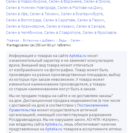
Селен в Новосибирске
Селен в Воронеже
Селен в Омске
полезны в борьбе с вирусными и инфекционными 
Селен в Нижнем Новгороде
Селен в Ростове-на-Дону
заболеваниями, а также благотворно влияют на 
Селен в Уфе
Селен в Тюмени
Селен в Екатеринбурге
фертильность мужчин.
Селен в Волгограде
Селен в Саратове
Селен в Перми
Селен в Красноярске
Селен в Казани
Селен в Самаре
Кроме того, он снижает риск онкологии, поддерживает 
Селен в Челябинске
Селен в Ставрополе
Селен в Ярославле
работу сердечно-сосудистой системы, улучшает 
главная
витамины и добавки
бады
селен
умственные способности, укрепляет иммунитет и сосуды, 
plantago селен (se) 150 мкг 60 шт. таблетки
а также нейтрализует действие свободных радикалов.
Информация о товарах на сайте
Apteka.ru
носит
ознакомительный характер и не заменяет консультацию
врача. Внешний вид товара может отличаться
от изображённого на фотографии. Товар может быть
произведен на разных производственных площадках, выбор
из которых при заказе невозможен. У товара может
измениться наименование производителя, а товары
со старым наименованием могут быть в заказе.
Мы не продаем товары на сайте и не доставляем заказы*
на дом. Дистанционная продажа медикаментов (в том числе
с доставкой на дом) в соответствии с
Постановлением
Правительства
может осуществляться аптечной
организацией, имеющей соответствующее разрешение
Росздравнадзора. Мы не нарушаем закон. АО НПК «Катрен»,
как владелец сайта
Apteka.ru
, лишь обеспечивает наличие
представленных на
Apteka.ru
товаров в ассортименте аптеки.