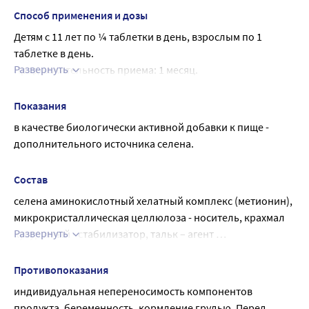
Способ применения и дозы
Детям с 11 лет по ¼ таблетки в день, взрослым по 1 
таблетке в день.
Развернуть
Продолжительность приема: 1 месяц.
При необходимости прием можно повторить.
Возможны повторные приемы в течение года.
Показания
в качестве биологически активной добавки к пище - 
дополнительного источника селена.
Состав
селена аминокислотный хелатный комплекс (метионин), 
микрокристаллическая целлюлоза - носитель, крахмал 
Развернуть
кукурузный - стабилизатор, тальк – агент 
антислеживающий.
Противопоказания
индивидуальная непереносимость компонентов 
продукта, беременность, кормление грудью. Перед 