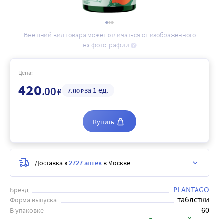
Внешний вид товара может отличаться от изображённого
на фотографии
Цена:
420
.00
за 1 ед.
₽
7
.00
₽
Купить
Доставка в
2727 аптек
в Москве
PLANTAGO
Бренд
таблетки
Форма выпуска
60
В упаковке