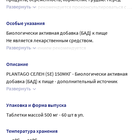
Развернуть
применением рекомендуется проконсультироваться с 
врачом, детям – с врачом педиатром.
Особые указания
Биологически активная добавка (БАД) к пище
Не является лекарственным средством.
Развернуть
Перед применением рекомендуется 
проконсультироваться с врачом.
Описание
PLANTAGO СЕЛЕН (SE) 150МКГ - Биологически активная 
добавка (БАД) к пище - дополнительный источник 
Развернуть
селена.
Способствует укреплению иммунитета, нормализации 
репродуктивной функции организма, оказывает 
Упаковка и форма выпуска
антигипоксантное и антиоксидантное действие. 
Таблетки массой 500 мг - 60 шт в уп.
Жизненно важный микроэлемент. Повышает 
устойчивость сердечно-сосудистой системы к гипоксии.
Температура хранения
Внешний вид и свойства: таблетка с четырьмя рисками