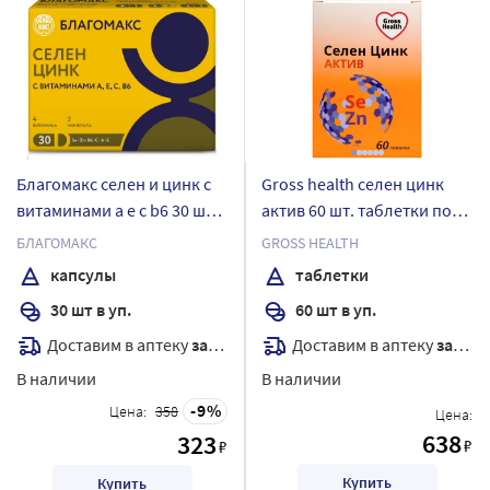
Благомакс селен и цинк с
Gross health селен цинк
витаминами а е с b6 30 шт.
актив 60 шт. таблетки по
капсулы массой 0,4 г
600 мг
БЛАГОМАКС
GROSS HEALTH
капсулы
таблетки
30 шт в уп.
60 шт в уп.
Доставим в аптеку
завтра
Доставим в аптеку
завтра
В наличии
В наличии
9
Цена:
358
Цена:
638
323
₽
₽
Купить
Купить