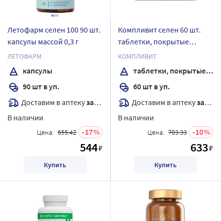
Летофарм селен 100 90 шт.
Компливит селен 60 шт.
капсулы массой 0,3 г
таблетки, покрытые
оболочкой
ЛЕТОФАРМ
КОМПЛИВИТ
капсулы
таблетки, покрытые оболочкой
90 шт в уп.
60 шт в уп.
Доставим в аптеку
завтра
Доставим в аптеку
завтра
В наличии
В наличии
17
10
Цена:
655.42
Цена:
703.33
544
633
₽
₽
Купить
Купить