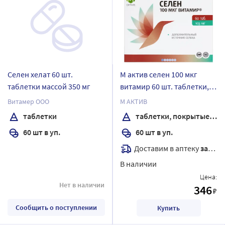
Селен хелат 60 шт.
М актив селен 100 мкг
таблетки массой 350 мг
витамир 60 шт. таблетки,
покрытые оболочкой
Витамер ООО
М АКТИВ
массой 103 мг
таблетки
таблетки, покрытые оболочкой
60 шт в уп.
60 шт в уп.
Доставим в аптеку
завтра
В наличии
Цена:
Нет в наличии
346
₽
Сообщить о поступлении
Купить