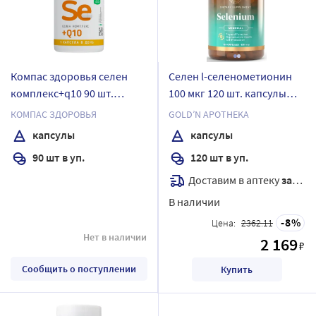
Компас здоровья селен
Селен l-селенометионин
комплекс+q10 90 шт.
100 мкг 120 шт. капсулы
капсулы массой 210 мг
массой 600 мг
КОМПАС ЗДОРОВЬЯ
GOLD’N APOTHEKA
капсулы
капсулы
90 шт в уп.
120 шт в уп.
Доставим в аптеку
завтра
В наличии
8
Цена:
2362.11
Нет в наличии
2 169
₽
Сообщить о поступлении
Купить