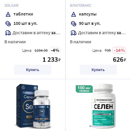
капсулы массой 0,4 г
SOLGAR
БЛАГОМАКС
таблетки
капсулы
100 шт в уп.
90 шт в уп.
Доставим в аптеку
завтра
Доставим в аптеку
завтра
В наличии
В наличии
4
14
Цена:
1284.38
Цена:
735
1 233
626
₽
₽
Купить
Купить