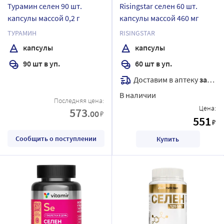
Турамин селен 90 шт.
Risingstar селен 60 шт.
капсулы массой 0,2 г
капсулы массой 460 мг
ТУРАМИН
RISINGSTAR
капсулы
капсулы
90 шт в уп.
60 шт в уп.
Доставим в аптеку
завтра
В наличии
Последняя цена:
Цена:
573
.00
₽
551
₽
Сообщить о поступлении
Купить