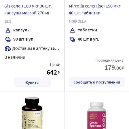
Gls селен 100 мкг 90 шт.
Mirrolla селен (se) 150 мкг
капсулы массой 270 мг
40 шт. таблетки
GLS
MIRROLLA
капсулы
таблетки
90 шт в уп.
40 шт в уп.
Доставим в аптеку
завтра
В наличии
Последняя цена:
Цена:
179
.00
₽
642
₽
Сообщить о поступлении
Купить