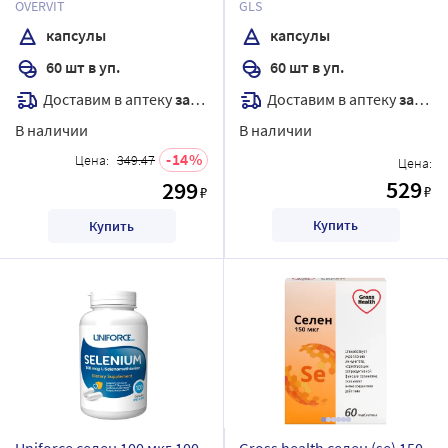
OVERVIT
GLS
капсулы
капсулы
60 шт в уп.
60 шт в уп.
Доставим в аптеку
завтра
Доставим в аптеку
завтра
В наличии
В наличии
14
Цена:
349.47
Цена:
529
299
₽
₽
Купить
Купить
Uniforce селен 100 мкг 100
Gross health селен (se) 150