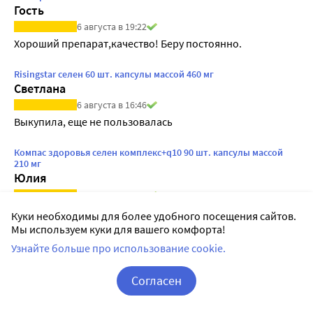
Гость
6 августа в 19:22
Хороший препарат,качество! Беру постоянно.
Risingstar селен 60 шт. капсулы массой 460 мг
Светлана
6 августа в 16:46
Выкупила, еще не пользовалась
Компас здоровья селен комплекс+q10 90 шт. капсулы массой
210 мг
Юлия
5 августа в 22:34
Маленькие капсулы надеюсь будет эффект
Куки необходимы для более удобного посещения сайтов.
Мы используем куки для вашего комфорта!
Виталий Костин
Узнайте больше про использование cookie.
6 августа в 03:29
Ответ представителя поставщика
Согласен
Здравствуйте, Юлия! Спасибо за отзыв! 💛 Рады,
что вы выбрали этот комплекс. Селен важный
Корзина
Вход / Регистрация