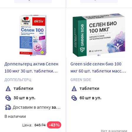
Доппельгерц актив Селен
Green side селен био 100
100 мкг 30 шт. таблетки
мкг 60 шт. таблетки массой
массой 761 мг
300 мг
ДОППЕЛЬГЕРЦ
GREEN SIDE
таблетки
таблетки
30 шт в уп.
60 шт в уп.
Доставим в аптеку
завтра
В наличии
43
Цена:
645.74
Нет в наличии