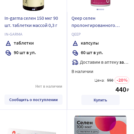
In-garma селен 150 мкг 90
Qeep селен
шт. таблетки массой 0,3 г
пролонгированного
действия 60 шт. капсулы
IN-GARMA
QEEP
массой 330 мг
таблетки
капсулы
90 шт в уп.
60 шт в уп.
Доставим в аптеку
завтра
В наличии
20
Цена:
550
Нет в наличии
440
₽
Сообщить о поступлении
Купить