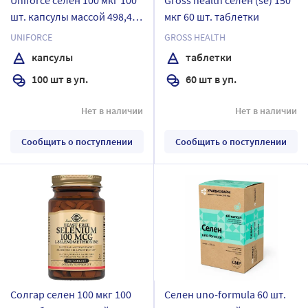
шт. капсулы массой 498,4
мкг 60 шт. таблетки
мг
UNIFORCE
GROSS HEALTH
капсулы
таблетки
100 шт в уп.
60 шт в уп.
Нет в наличии
Нет в наличии
Сообщить о поступлении
Сообщить о поступлении
Солгар селен 100 мкг 100
Селен uno-formula 60 шт.