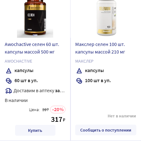
Awochactive селен 60 шт.
Макслер селен 100 шт.
капсулы массой 500 мг
капсулы массой 210 мг
AWOCHACTIVE
МАКСЛЕР
капсулы
капсулы
60 шт в уп.
100 шт в уп.
Доставим в аптеку
завтра
В наличии
20
Цена:
397
Нет в наличии
317
₽
Сообщить о поступлении
Купить