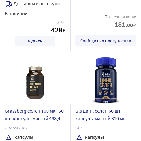
Доставим в аптеку
завтра
В наличии
Последняя цена:
Цена:
181
.00
₽
428
₽
Сообщить о поступлении
Купить
Grassberg селен 100 мкг 60
Gls цинк селен 60 шт.
шт. капсулы массой 498,4
капсулы массой 320 мг
мг
GRASSBERG
GLS
капсулы
капсулы