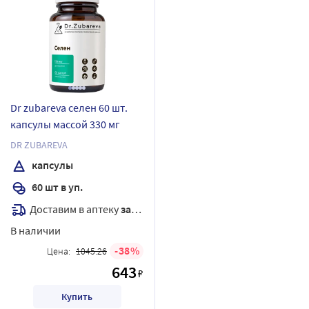
Dr zubareva селен 60 шт.
капсулы массой 330 мг
DR ZUBAREVA
капсулы
60 шт в уп.
Доставим в аптеку
завтра
В наличии
38
Цена:
1045.26
643
₽
Купить