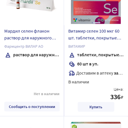
Мардил селен флакон
Витамир селен 100 мкг 60
раствор для наружного
шт. таблетки, покрытые
применения 0,5 мл +
оболочкой массой 103 мг
Фармцентр ВИЛАР АО
ВИТАМИР
микрокапилляры 5 шт.
раствор для наружного применения
таблетки, покрытые оболочкой
60 шт в уп.
Доставим в аптеку
завтра
В наличии
Цена:
Нет в наличии
336
₽
Сообщить о поступлении
Купить