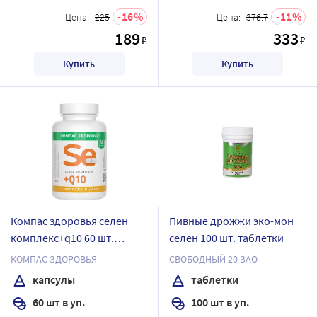
16
11
Цена:
225
Цена:
376.7
189
333
₽
₽
Купить
Купить
Компас здоровья селен
Пивные дрожжи эко-мон
комплекс+q10 60 шт.
селен 100 шт. таблетки
капсулы массой 210 мг
КОМПАС ЗДОРОВЬЯ
СВОБОДНЫЙ 20 ЗАО
капсулы
таблетки
60 шт в уп.
100 шт в уп.