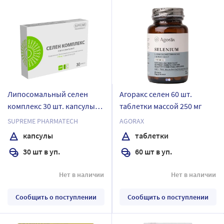
Липосомальный селен
Агоракс селен 60 шт.
комплекс 30 шт. капсулы
таблетки массой 250 мг
массой 548 мг
SUPREME PHARMATECH
AGORAX
капсулы
таблетки
30 шт в уп.
60 шт в уп.
Нет в наличии
Нет в наличии
Сообщить о поступлении
Сообщить о поступлении