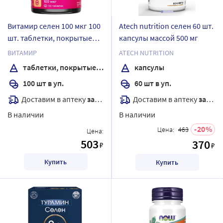
Витамир селен 100 мкг 100
Atech nutrition селен 60 шт.
шт. таблетки, покрытые
капсулы массой 500 мг
оболочкой массой 103 мг
ВИТАМИР
ATECH NUTRITION
таблетки, покрытые оболочкой
капсулы
100 шт в уп.
60 шт в уп.
Доставим в аптеку
завтра
Доставим в аптеку
завтра
В наличии
В наличии
20
Цена:
463
Цена:
503
370
₽
₽
Купить
Купить