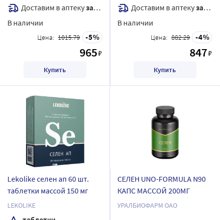
Доставим в аптеку
завтра
Доставим в аптеку
завтра
В наличии
В наличии
5
4
Цена:
1015.79
Цена:
882.29
965
847
₽
₽
Купить
Купить
Lekolike селен ап 60 шт.
СЕЛЕН UNO-FORMULA N90
таблетки массой 150 мг
КАПС МАССОЙ 200МГ
LEKOLIKE
УРАЛБИОФАРМ ОАО
таблетки