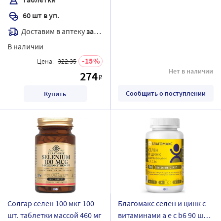
60 шт в уп.
Доставим в аптеку
завтра
В наличии
15
Цена:
322.35
Нет в наличии
274
₽
Сообщить о поступлении
Купить
Солгар селен 100 мкг 100
Благомакс селен и цинк с
шт. таблетки массой 460 мг
витаминами a e c b6 90 шт.