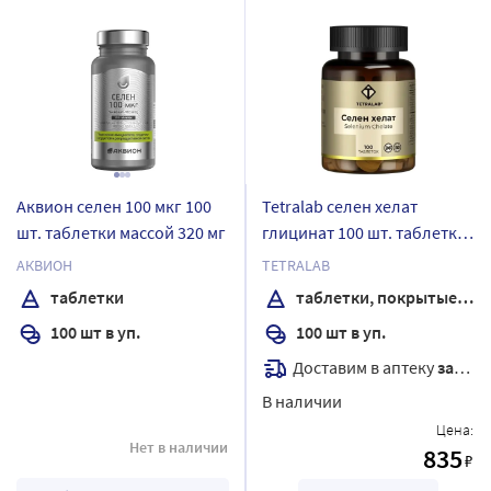
Аквион селен 100 мкг 100
Tetralab селен хелат
шт. таблетки массой 320 мг
глицинат 100 шт. таблетки
массой 350 мг
АКВИОН
TETRALAB
таблетки
таблетки, покрытые оболочкой
100 шт в уп.
100 шт в уп.
Доставим в аптеку
завтра
В наличии
Цена:
Нет в наличии
835
₽