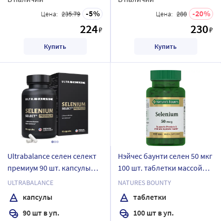
5
20
Цена:
235.79
Цена:
288
224
230
₽
₽
Купить
Купить
Ultrabalance селен селект
Нэйчес баунти селен 50 мкг
премиум 90 шт. капсулы
100 шт. таблетки массой
массой 400 мг
330 мг
ULTRABALANCE
NATURES BOUNTY
капсулы
таблетки
90 шт в уп.
100 шт в уп.