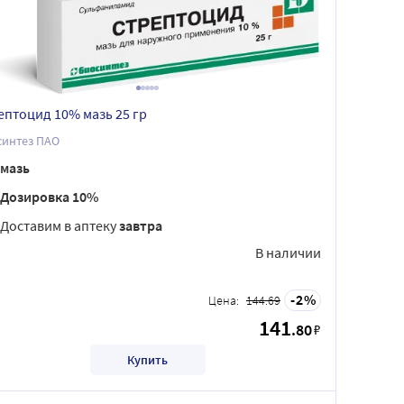
ептоцид 10% мазь 25 гр
синтез ПАО
мазь
Дозировка 10%
Доставим в аптеку
завтра
В наличии
2
Цена:
144.69
141
.80
₽
Купить