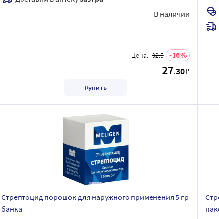
В наличии
16
Цена:
32.5
27
.30
₽
Купить
Стрептоцид порошок для наружного применения 5 гр
Стр
банка
паке