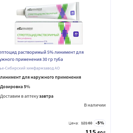
ептоцид растворимый 5% линимент для
ужного применения 30 гр туба
лье-Сибирский химфармзавод АО
линимент для наружного применения
Дозировка 5%
Доставим в аптеку
завтра
В наличии
5
Цена:
121.68
115
.60
₽