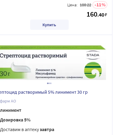
11
Цена:
180.22
160
.40
₽
Купить
ептоцид растворимый 5% линимент 30 гр
фарм АО
линимент
Дозировка 5%
Доставим в аптеку
завтра