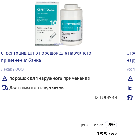
Стрептоцид 10 гр порошок для наружного
Стр
применения банка
нар
Лекарь ООО
Усо
порошок для наружного применения
Доставим в аптеку
завтра
В наличии
5
Цена:
163.26
155
.10
₽