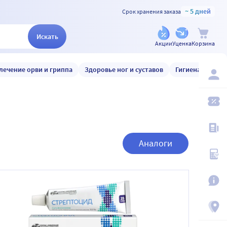
~ 5 дней
Срок хранения заказа
Искать
Акции
Уценка
Корзина
лечение орви и гриппа
Здоровье ног и суставов
Гигиена и уход
Аналоги