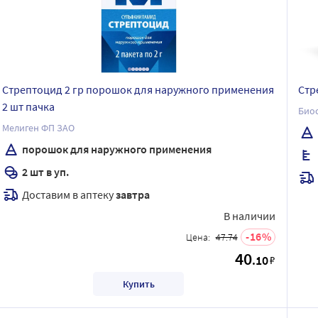
Стрептоцид 2 гр порошок для наружного применения
Стр
2 шт пачка
Био
Мелиген ФП ЗАО
порошок для наружного применения
2 шт в уп.
Доставим в аптеку
завтра
В наличии
16
Цена:
47.74
40
.10
₽
Купить