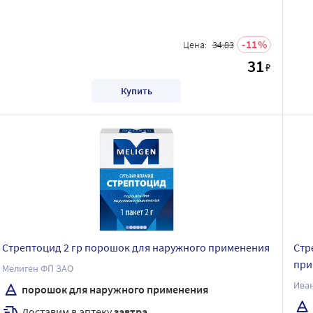
11
Цена:
34.83
31
₽
Купить
Стрептоцид 2 гр порошок для наружного применения
Стр
при
Мелиген ФП ЗАО
Ива
порошок для наружного применения
Доставим в аптеку
завтра