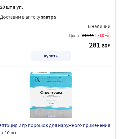
20 шт в уп.
Доставим в аптеку
завтра
В наличии
10
Цена:
313.11
281
.80
₽
Купить
ептоцид 2 гр порошок для наружного применения
т 10 шт.