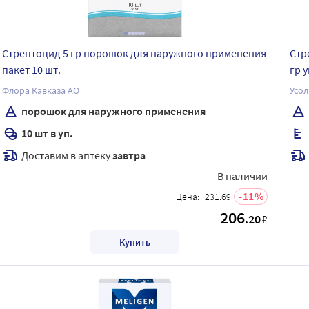
Стрептоцид 5 гр порошок для наружного применения
Стр
пакет 10 шт.
гр 
Флора Кавказа АО
Усо
порошок для наружного применения
10 шт в уп.
Доставим в аптеку
завтра
В наличии
11
Цена:
231.69
206
.20
₽
Купить