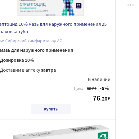
ептоцид 10% мазь для наружного применения 25
упаковка туба
лье-Сибирский химфармзавод АО
мазь для наружного применения
Дозировка 10%
Доставим в аптеку
завтра
В наличии
5
Цена:
80.21
76
.20
₽
Купить