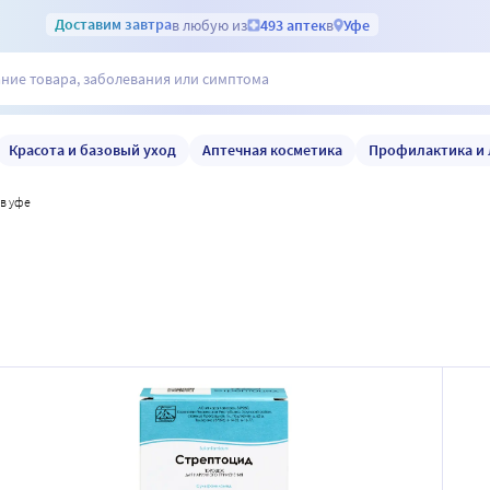
Доставим
завтра
в любую из
493 аптек
в
Уфе
Красота и базовый уход
Аптечная косметика
Профилактика и 
 в уфе