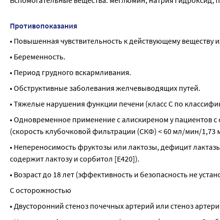
Вспомогательные вещества: меглюмин, натрия гидроксид, по
Противопоказания
• Повышенная чувствительность к действующему веществу 
• Беременность.
• Период грудного вскармливания.
• Обструктивные заболевания желчевыводящих путей.
• Тяжелые нарушения функции печени (класс С по классифи
• Одновременное применение с алискиреном у пациентов с
(скорость клубочковой фильтрации (СКФ) < 60 мл/мин/1,73 
• Непереносимость фруктозы или лактозы, дефицит лактазы
содержит лактозу и сорбитол [Е420]).
• Возраст до 18 лет (эффективность и безопасность не устан
С осторожностью
• Двусторонний стеноз почечных артерий или стеноз артер