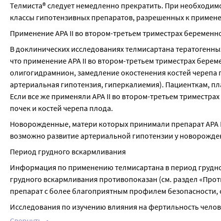
Телмиста® следует немедленно прекратить. При необходимо
классы гипотензивных препаратов, разрешенных к примен
Применение АРА II во втором-третьем триместрах беременн
В доклинических исследованиях телмисартана тератогенных
что применение АРА II во втором-третьем триместрах берем
олигогидрамнион, замедление окостенения костей черепа пл
артериальная гипотензия, гиперкалиемия). Пациенткам, п
Если все же применяли АРА II во втором-третьем триместра
почек и костей черепа плода.
Новорожденные, матери которых принимали препарат АРА II
возможно развитие артериальной гипотензии у новорожде
Период грудного вскармливания
Информация по применению телмисартана в период грудного
грудного вскармливания противопоказан (см. раздел «Прот
препарат с более благоприятным профилем безопасности,
Исследования по изучению влияния на фертильность челов
Свернуть