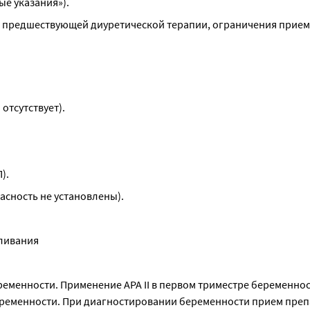
ые указания»).
 предшествующей диуретической терапии, ограничения прием
отсутствует).
).
асность не установлены).
мливания
менности. Применение АРА II в первом триместре беременност
еременности. При диагностировании беременности прием преп