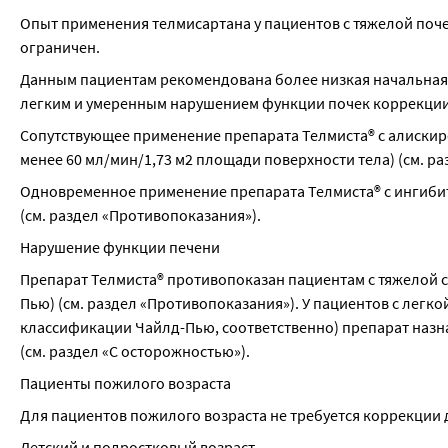
Опыт применения телмисартана у пациентов с тяжелой поче
ограничен.
Данным пациентам рекомендована более низкая начальная доз
легким и умеренным нарушением функции почек коррекции 
Сопутствующее применение препарата Телмиста® с алискир
менее 60 мл/мин/1,73 м2 площади поверхности тела) (см. р
Одновременное применение препарата Телмиста® с ингиби
(см. раздел «Противопоказания»).
Нарушение функции печени
Препарат Телмиста® противопоказан пациентам с тяжелой 
Пью) (см. раздел «Противопоказания»). У пациентов с легко
классификации Чайлд-Пью, соответственно) препарат назнач
(см. раздел «С осторожностью»).
Пациенты пожилого возраста
Для пациентов пожилого возраста не требуется коррекции 
Детский и подростковый возраст