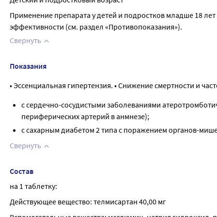
Применение препарата у детей и подростков младше 18 лет 
эффективности (см. раздел «Противопоказания»).
Свернуть
Показания
• Эссенциальная гипертензия. • Снижение смертности и час
с сердечно-сосудистыми заболеваниями атеротромботич
периферических артерий в анмнезе);
с сахарным диабетом 2 типа с поражением органов-миш
Свернуть
Состав
на 1 таблетку:
Действующее вещество: телмисартан 40,00 мг