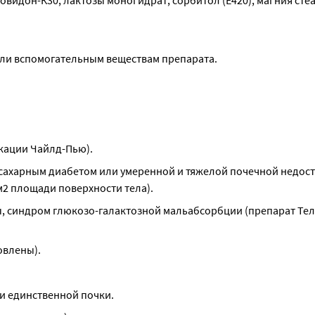
видон-К30, лактозы моногидрат, сорбитол (E420), магния сте
или вспомогательным веществам препарата.
кации Чайлд-Пью).
 сахарным диабетом или умеренной и тяжелой почечной недост
м2 площади поверхности тела).
, синдром глюкозо-галактозной мальабсорбции (препарат Тел
овлены).
ии единственной почки.