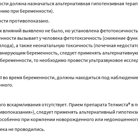
сти должна назначаться альтернативная гипотензивная терапи
ению при беременности).
ости противопоказано.
 влияний выявлено не было, но установлена фетотоксичность.
енности вызывает у человека фетотоксичность (снижение функц
ода), а также неонатальную токсичность (почечная недостато
ланирующим беременность, следует применять альтернативную 
х беременности, то необходимо провести ультразвуковое иссле
 во время беременности, должны находиться под наблюдением, 
нного.
 вскармливания отсутствует. Прием препарата Телмиста® в п
ивопоказания»), следует применять альтернативный гипотенз
 особенно при кормлении новорожденного или недоношенного
ека не проводились.