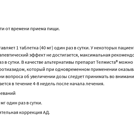
сти от времени приема пищи.
ляет 1 таблетка (40 мг) один раз в сутки. У некоторых пациен
ерапевтический эффект не достигается, максимальная рекомендо
з в сутки. В качестве альтернативы препарат Телмиста® можно 
оротиазидом, который при одновременном применении оказыва
 вопроса об увеличении дозы следует принимать во внимание
ся в течение 4-8 недель после начала лечения.
леваний
мг один раз в сутки.
ительная коррекция АД.