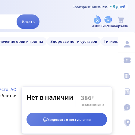
~ 5 дней
Срок хранения заказа
Искать
Акции
Уценка
Корзина
лечение орви и гриппа
Здоровье ног и суставов
Гигиена и уход
есто, АО
аблетки
Нет в наличии
386
₽
Последняя цена
Уведомить о поступлении