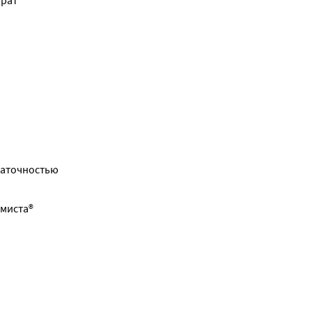
арат
аточностью 
миста® 