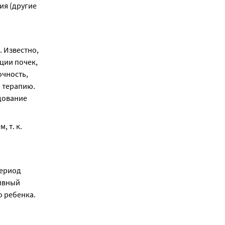
я (другие 
 Известно, 
ии почек, 
чность, 
терапию. 
дование 
т. к. 
ериод 
ивный 
 ребенка.