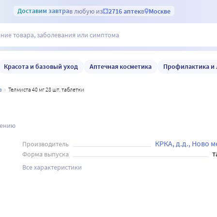
Доставим
завтра
в любую из
2716 аптек
в
Москве
Красота и базовый уход
Аптечная косметика
Профилактика и 
а
Телмиста 40 мг 28 шт. таблетки
нению
КРКА, д.д., Ново м
Производитель
т
Форма выпуска
Все характеристики