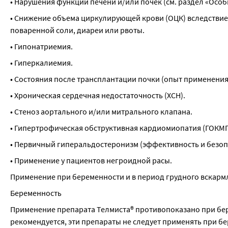
• Нарушения функции печени и/или почек (см. раздел «Особ
• Снижение объема циркулирующей крови (ОЦК) вследствие
поваренной соли, диареи или рвоты.
• Гипонатриемия.
• Гиперкалиемия.
• Состояния после трансплантации почки (опыт применения 
• Хроническая сердечная недостаточность (ХСН).
• Стеноз аортального и/или митрального клапана.
• Гипертрофическая обструктивная кардиомиопатия (ГОКМП
• Первичный гиперальдостеронизм (эффективность и безоп
• Применение у пациентов негроидной расы.
Применение при беременности и в период грудного вскар
Беременность
Применение препарата Телмиста® противопоказано при бере
рекомендуется, эти препараты не следует применять при б