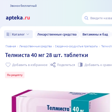
Звонок бесплатный
Лекарственные средства
Витамины и бад
Каталог
главная
лекарственные средства
сердечно-сосудистые препараты
телмист
Телмиста 40 мг 28 шт. таблетки
Добавить в избранное
Поделиться
Добавить к срав
По рецепту