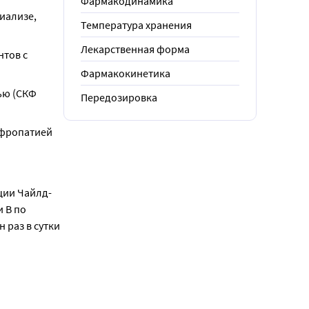
Фармакодинамика
ализе, 
Температура хранения
Лекарственная форма
тов с 
Фармакокинетика
ю (СКФ 
Передозировка
фропатией 
ции Чайлд-
 В по 
раз в сутки 