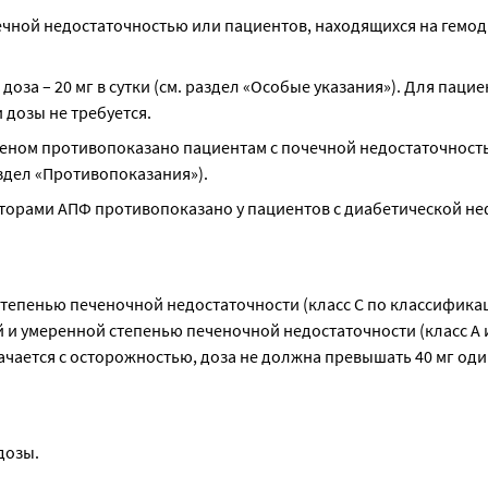
чной недостаточностью или пациентов, находящихся на гемоди
а – 20 мг в сутки (см. раздел «Особые указания»). Для пациен
дозы не требуется.
еном противопоказано пациентам с почечной недостаточность
аздел «Противопоказания»).
торами АПФ противопоказано у пациентов с диабетической не
степенью печеночной недостаточности (класс С по классифика
й и умеренной степенью печеночной недостаточности (класс А и
ается с осторожностью, доза не должна превышать 40 мг один 
дозы.