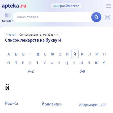
завтра
в
Москве
Каталог
главная
список лекарств по алфавиту
Список лекарств на букву Й
А
Б
В
Г
Д
Е
Ж
З
И
Й
К
Л
М
Н
О
П
Р
С
Т
У
Ф
Х
Ц
Ч
Ш
Э
Ю
Я
A-Z
0-9
Й
Йод-Ка
Йодовидон
Йодомарин 200