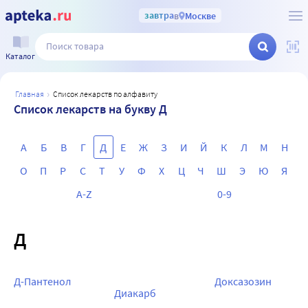
завтра
в
Москве
Каталог
главная
список лекарств по алфавиту
Список лекарств на букву Д
А
Б
В
Г
Д
Е
Ж
З
И
Й
К
Л
М
Н
О
П
Р
С
Т
У
Ф
Х
Ц
Ч
Ш
Э
Ю
Я
A-Z
0-9
Д
Д-Пантенол
Доксазозин
Диакарб