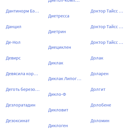
Диетол-композитум
Дантинорм Бэби
Доктор Тайсс алер
Диетресса
Данцил
Доктор Тайсс алер
Диетрин
Де-Нол
Доктор Тайсс сиро
Диециклен
Девирс
Долак
Диклак
Девясила корневища и корни
Доларен
Диклак Липогель
Деготь березовый
Долгит
Дикло-Ф
Дезлоратадин
Долобене
Дикловит
Дезоксинат
Доломин
Диклоген