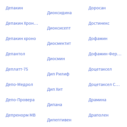
Депакин
Доросан
Диоксидина
Депакин Хроносфера
Достинекс
Диоксисепт
Депакин хроно
Дофамин
Диосмектит
Депантол
Дофамин-Ферейн
Диосмин
Деплатт-75
Доцетаксел
Дип Рилиф
Депо-Медрол
Доцетаксел Сандо
Дип Хит
Депо-Провера
Драмина
Дипана
Депренорм МВ
Драполен
Дипептивен