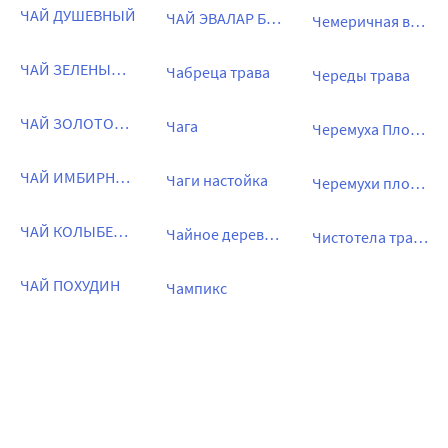
ЧАЙ ДУШЕВНЫЙ
ЧАЙ ЭВАЛАР БИО
Чемеричная вода
ЧАЙ ЗЕЛЕНЫЙ С ИМБИРЕМ
Чабреца трава
Череды трава
ЧАЙ ЗОЛОТОЙ ДРАКОН
Чага
Черемуха Плоды
ЧАЙ ИМБИРНЫЙ
Чаги настойка
Черемухи плоды
ЧАЙ КОЛЫБЕЛЬКА
Чайное дерево ДН
Чистотела трава
ЧАЙ ПОХУДИН
Чампикс