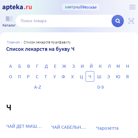
завтра
в
Москве
Каталог
главная
список лекарств по алфавиту
Список лекарств на букву Ч
А
Б
В
Г
Д
Е
Ж
З
И
Й
К
Л
М
Н
О
П
Р
С
Т
У
Ф
Х
Ц
Ч
Ш
Э
Ю
Я
A-Z
0-9
Ч
ЧАЙ ДЕТ МИШУТКА
ЧАЙ САБЕЛЬНИК-ЭВАЛАР
Чарозетта