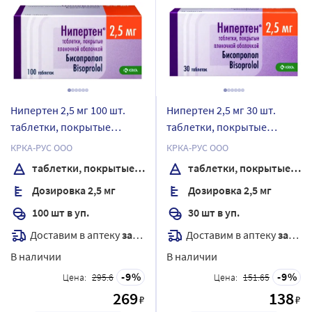
Нипертен 2,5 мг 100 шт.
Нипертен 2,5 мг 30 шт.
таблетки, покрытые
таблетки, покрытые
пленочной оболочкой
пленочной оболочкой
КРКА-РУС ООО
КРКА-РУС ООО
таблетки, покрытые пленочной оболочкой
таблетки, покрытые пленочной оболочкой
Дозировка 2,5 мг
Дозировка 2,5 мг
100 шт в уп.
30 шт в уп.
Доставим в аптеку
завтра
Доставим в аптеку
завтра
В наличии
В наличии
9
9
Цена:
295.6
Цена:
151.65
269
138
₽
₽