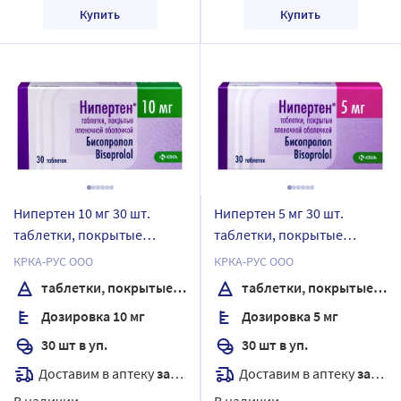
Купить
Купить
Нипертен 10 мг 30 шт.
Нипертен 5 мг 30 шт.
таблетки, покрытые
таблетки, покрытые
пленочной оболочкой
пленочной оболочкой
КРКА-РУС ООО
КРКА-РУС ООО
таблетки, покрытые пленочной оболочкой
таблетки, покрытые пленочной оболочкой
Дозировка 10 мг
Дозировка 5 мг
30 шт в уп.
30 шт в уп.
Доставим в аптеку
завтра
Доставим в аптеку
завтра
В наличии
В наличии