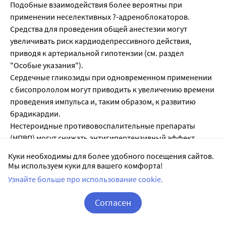
Подобные взаимодействия более вероятны при
применении неселективных ?-адреноблокаторов.
Средства для проведения общей анестезии могут
увеличивать риск кардиодепрессивного действия,
приводя к артериальной гипотензии (см. раздел
"Особые указания").
Сердечные гликозиды при одновременном применении
с бисопрололом могут приводить к увеличению времени
проведения импульса и, таким образом, к развитию
брадикардии.
Нестероидные противовоспалительные препараты
(НПВП) могут снижать антигипертензивный эффект
бисопролола.
Куки необходимы для более удобного посещения сайтов.
Одновременное применение препарата Нипертен® с ?-
Мы используем куки для вашего комфорта!
адреномиметиками (например, изопреналин,
Узнайте больше про использование cookie.
добутамин) может приводить к снижению эффекта
обоих препаратов. Применение бисопролола с
Согласен
адреномиметиками, влияющими на ?- и ?-
Корзина
Вход / Регистрация
адренорецепторы (например, норэпинефрин,