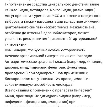
Гипотензивные средства центрального действия (такие
как клонидин, метилдопа, моксонидин, рилменидин)
могут привести к урежению ЧСС и снижению сердечного
выброса, а также к вазодилатации вследствие снижения
центрального симпатического тонуса. Резкая отмена,
особенно до отмены ?-адреноблокаторов, может
увеличить риск развития "рикошетной" артериальной
гипертензии.
Комбинации, требующие особой осторожности
Лечение артериальной гипертензии и стенокардии
Антиаритмические средства I класса (например, хинидин,
дизопирамид, лидокаин, фенитоин, флекаинид,
пропафенон) при одновременном применении с
бисопрололом могут снижать AV проводимость и
сократительную способность миокарда.
Все показания к применению препарата Нипертен®
БМКК, производные дигидропиридина (например,
нифедипин, фелодипин, амлодипин) при