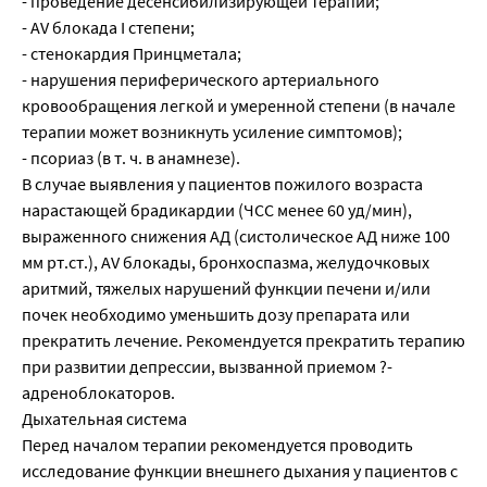
- проведение десенсибилизирующей терапии;
- AV блокада I степени;
- стенокардия Принцметала;
- нарушения периферического артериального
кровообращения легкой и умеренной степени (в начале
терапии может возникнуть усиление симптомов);
- псориаз (в т. ч. в анамнезе).
В случае выявления у пациентов пожилого возраста
нарастающей брадикардии (ЧСС менее 60 уд/мин),
выраженного снижения АД (систолическое АД ниже 100
мм рт.ст.), AV блокады, бронхоспазма, желудочковых
аритмий, тяжелых нарушений функции печени и/или
почек необходимо уменьшить дозу препарата или
прекратить лечение. Рекомендуется прекратить терапию
при развитии депрессии, вызванной приемом ?-
адреноблокаторов.
Дыхательная системa
Перед началом терапии рекомендуется проводить
исследование функции внешнего дыхания у пациентов с