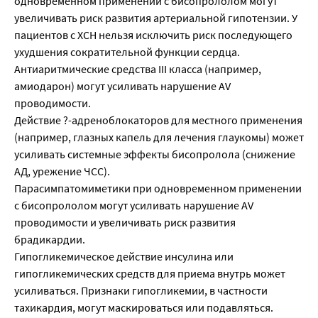
одновременном применении с бисопрололом могут
увеличивать риск развития артериальной гипотензии. У
пациентов с ХСН нельзя исключить риск последующего
ухудшения сократительной функции сердца.
Антиаритмические средства III класса (например,
амиодарон) могут усиливать нарушение AV
проводимости.
Действие ?-адреноблокаторов для местного применения
(например, глазных капель для лечения глаукомы) может
усиливать системные эффекты бисопролола (снижение
АД, урежение ЧСС).
Парасимпатомиметики при одновременном применении
с бисопрололом могут усиливать нарушение AV
проводимости и увеличивать риск развития
брадикардии.
Гипогликемическое действие инсулина или
гипогликемических средств для приема внутрь может
усиливаться. Признаки гипогликемии, в частности
тахикардия, могут маскироваться или подавляться.