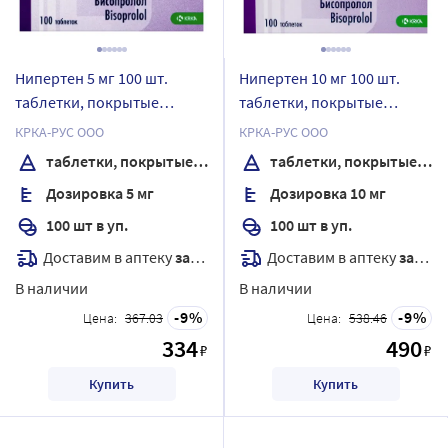
Нипертен 5 мг 100 шт.
Нипертен 10 мг 100 шт.
таблетки, покрытые
таблетки, покрытые
пленочной оболочкой
пленочной оболочкой
КРКА-РУС ООО
КРКА-РУС ООО
таблетки, покрытые пленочной оболочкой
таблетки, покрытые пленочной оболочкой
Дозировка 5 мг
Дозировка 10 мг
100 шт в уп.
100 шт в уп.
Доставим в аптеку
завтра
Доставим в аптеку
завтра
В наличии
В наличии
9
9
Цена:
367.03
Цена:
538.46
334
490
₽
₽
Купить
Купить