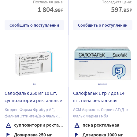
Последняя цена:
Последняя цена:
1 804
597
.99
.95
₽
₽
Сообщить о поступлении
Сообщить о поступлении
Салофальк 250 мг 10 шт.
Салофальк 1 гр 7 доз 14
суппозитории ректальные
шт. пена ректальная
Корден Фарма Фрибур АГ,
АСМ Аэрозоль-Сервис АГ/Д-р
филиал Эттинген/Д-р Фальк
Фальк Фарма ГмбХ
Фарма ГмбХ
суппозитории ректальные
пена ректальная
Дозировка 250 мг
Дозировка 1000 мг