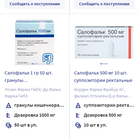
Сообщить о поступлении
Сообщить о поступлении
Салофальк 1 гр 50 шт.
Салофальк 500 мг 10 шт.
гранулы
суппозитории ректальные
кишечнорастворимые с
Лозан Фарма ГмбХ/ Др.Фальк
Корден Фарма Фрибур АГ,
пролонгированным
Фарма ГмбХ
филиал Эттинген/Д-р Фальк
высвобождением
Фарма ГмбХ
гранулы кишечнорастворимые с пролонгированным высвобождением
суппозитории ректальные
покрытые пленочной
Дозировка 1000 мг
Дозировка 500 мг
оболочкой
50 шт в уп.
10 шт в уп.