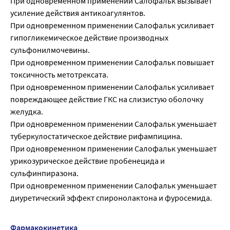
При одновременном применении Салофальк вызывает
усиление действия антикоагулянтов.
При одновременном применении Салофальк усиливает
гипогликемическое действие производных
сульфонилмочевины.
При одновременном применении Салофальк повышает
токсичность метотрексата.
При одновременном применении Салофальк усиливает
повреждающее действие ГКС на слизистую оболочку
желудка.
При одновременном применении Салофальк уменьшает
туберкулостатическое действие рифампицина.
При одновременном применении Салофальк уменьшает
урикозурическое действие пробенецида и
сульфинпиразона.
При одновременном применении Салофальк уменьшает
диуретический эффект спиронолактона и фуросемида.
Фармакокинетика