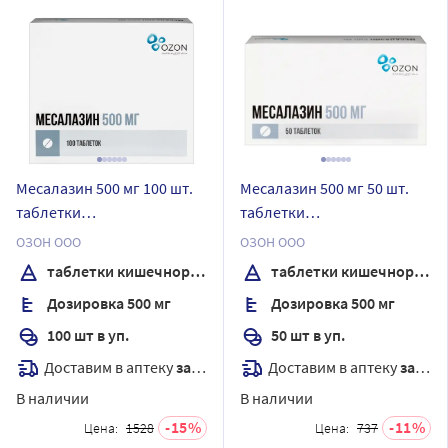
Месалазин 500 мг 100 шт.
Месалазин 500 мг 50 шт.
таблетки
таблетки
кишечнорастворимые,
кишечнорастворимые,
ОЗОН ООО
ОЗОН ООО
покрытые оболочкой
покрытые оболочкой
таблетки кишечнорастворимые, покрытые Оболочкой
таблетки кишечнорастворимые, покрытые Оболочкой
Дозировка 500 мг
Дозировка 500 мг
100 шт в уп.
50 шт в уп.
Доставим в аптеку
завтра
Доставим в аптеку
завтра
В наличии
В наличии
15
11
Цена:
1528
Цена:
737