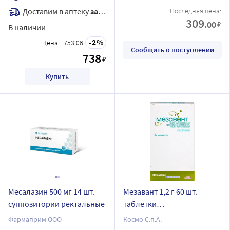
Доставим в аптеку
завтра
Последняя цена:
309
.00
₽
В наличии
2
Цена:
753.06
Сообщить о поступлении
738
₽
Купить
Месалазин 500 мг 14 шт.
Мезавант 1,2 г 60 шт.
суппозитории ректальные
таблетки
кишечнорастворимые с
Фармаприм ООО
Космо С.п.А.
пролонгированным