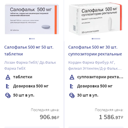
Салофальк 500 мг 50 шт.
Салофальк 500 мг 30 шт.
таблетки
суппозитории ректальные
Лозан Фарма ГмбХ/ Др.Фальк
Корден Фарма Фрибур АГ,
Фарма ГмбХ
филиал Эттинген/Д-р Фальк
Фарма ГмбХ
таблетки
суппозитории ректальные
Дозировка 500 мг
Дозировка 500 мг
50 шт в уп.
30 шт в уп.
Последняя цена:
Последняя цена:
906
1 586
.96
.97
₽
₽