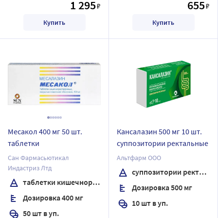
1 295
655
₽
₽
Купить
Купить
Месакол 400 мг 50 шт.
Кансалазин 500 мг 10 шт.
таблетки
суппозитории ректальные
Сан Фармасьютикал
Альтфарм ООО
Индастриз Лтд
суппозитории ректальные
таблетки кишечнорастворимые , покрытые пленочной оболочкой
Дозировка 500 мг
Дозировка 400 мг
10 шт в уп.
50 шт в уп.