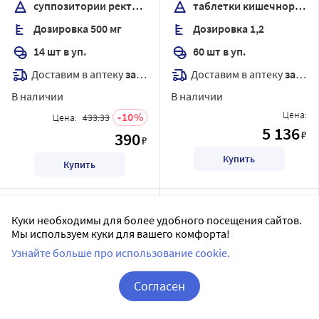
суппозитории ректальные
таблетки кишечнорастворимые с пролонгированным высвобождением, покрытые пленочной оболочкой
высвобождением,
Дозировка 500 мг
Дозировка 1,2
покрытые пленочной
оболочкой
14 шт в уп.
60 шт в уп.
Доставим в аптеку
завтра
Доставим в аптеку
завтра
В наличии
В наличии
Цена:
10
Цена:
433.33
5 136
₽
390
₽
Купить
Купить
Куки необходимы для более удобного посещения сайтов.
Мы используем куки для вашего комфорта!
Узнайте больше про использование cookie.
Согласен
Корзина
Вход / Регистрация