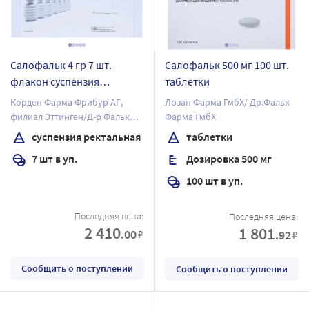
Салофальк 4 гр 7 шт.
Салофальк 500 мг 100 шт.
флакон суспензия
таблетки
ректальная 60 мл
Корден Фарма Фрибур АГ,
Лозан Фарма ГмбХ/ Др.Фальк
филиал Эттинген/Д-р Фальк
Фарма ГмбХ
Фарма ГмбХ
суспензия ректальная
таблетки
7 шт в уп.
Дозировка 500 мг
100 шт в уп.
Последняя цена:
Последняя цена:
2 410
1 801
.00
₽
.92
₽
Сообщить о поступлении
Сообщить о поступлении