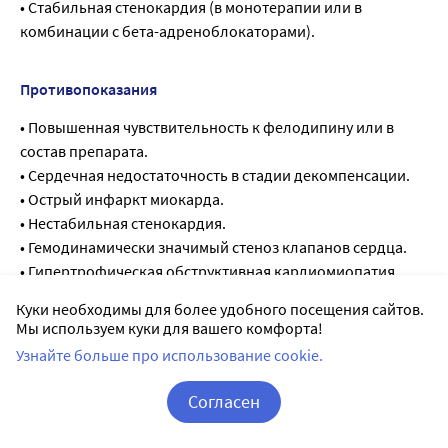
• Стабильная стенокардия (в монотерапии или в
комбинации с бета-адреноблокаторами).
Противопоказания
• Повышенная чувствительность к фелодипину или в
состав препарата.
• Сердечная недостаточность в стадии декомпенсации.
• Острый инфаркт миокарда.
• Нестабильная стенокардия.
• Гемодинамически значимый стеноз клапанов сердца.
• Гипертрофическая обструктивная кардиомиопатия.
• Возраст до 18 лет (эффективность и безопасность не
Куки необходимы для более удобного посещения сайтов.
установлены).
Мы используем куки для вашего комфорта!
• Непереносимость лактозы, дефицит лактазы, глюкозо-
Узнайте больше про использование cookie.
галактозная мальабсорбция.
• Беременность, период грудного вскармливания (см.
Согласен
раздел «Применение при беременности и в период
Корзина
Вход / Регистрация
грудного вскармливания»).