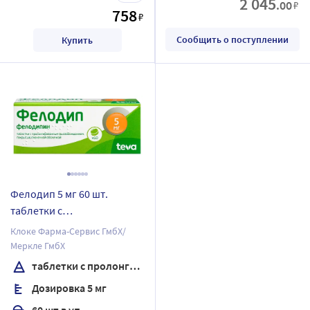
2 045
.00
₽
758
₽
Сообщить о поступлении
Купить
Фелодип 5 мг 60 шт.
таблетки с
пролонгированным
Клоке Фарма-Сервис ГмбХ/
высвобождением,
Меркле ГмбХ
покрытые пленочной
таблетки с пролонгированным высвобождением, покрытые пленочной оболочкой
оболочкой
Дозировка 5 мг
60 шт в уп.