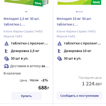
Фелодип 2,5 мг 30 шт.
Фелодип 10 мг 30 шт.
таблетки с
таблетки с
пролонгированным
пролонгированным
Клоке Фарма-Сервис ГмбХ/
Клоке Фарма-Сервис ГмбХ/
высвобождением,
высвобождением,
Меркле ГмбХ
Меркле ГмбХ
покрытые пленочной
покрытые пленочной
таблетки с пролонгированным высвобождением, покрытые пленочной оболочкой
таблетки с пролонгированным высвобождением, покрытые пленочной оболочкой
оболочкой
оболочкой
Дозировка 2,5 мг
Дозировка 10 мг
30 шт в уп.
30 шт в уп.
Доставим в аптеку
завтра
В наличии
Последняя цена:
2
Цена:
702.04
1 224
.00
₽
688
₽
Сообщить о поступлении
Купить