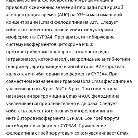
приводит к снижению значений площади под кривой
«концентрация-время» (AUC) на 93% и максимальной
концентрации (Сmах) фелодипина на 82%. Следует
избегать совместного назначения с индукторами
изофермента CYP3A4. Препараты, ингибирующие
систему изоферментов цитохрома Р450:
противогрибковые препараты азолового ряда
(итраконазол, кетоконазол), макролидные антибиотики
(например, эритромицин) и ингибиторы ВИЧ-протеаз
являются ингибиторами изофермента CYP3A4. При
совместном назначении итраконазола Сmах фелодипина
увеличивается в 8 раз, AUC в 6 раз. При совместном
назначении эритромицина Сmах и AUC фелодипина
увеличивается приблизительно в 2,5 раза. Следует
избегать совместного назначения фелодипина и
ингибиторов изофермента CYP3A4. Сок грейпфрута
ингибирует изофермент CYP3A4. Применение
фелодипина с грейпфрутовым соком увеличивает Сmах