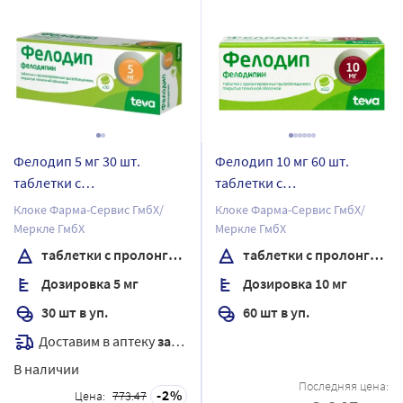
Фелодип 5 мг 30 шт.
Фелодип 10 мг 60 шт.
таблетки с
таблетки с
пролонгированным
пролонгированным
Клоке Фарма-Сервис ГмбХ/
Клоке Фарма-Сервис ГмбХ/
высвобождением,
высвобождением,
Меркле ГмбХ
Меркле ГмбХ
покрытые пленочной
покрытые пленочной
таблетки с пролонгированным высвобождением, покрытые пленочной оболочкой
таблетки с пролонгированным высвобождением, покрытые пленочной оболочкой
оболочкой
оболочкой
Дозировка 5 мг
Дозировка 10 мг
30 шт в уп.
60 шт в уп.
Доставим в аптеку
завтра
В наличии
Последняя цена:
2
Цена:
773.47