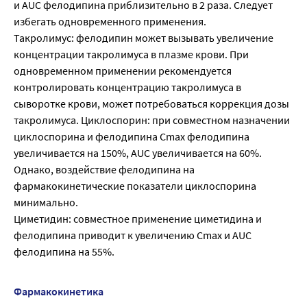
и AUC фелодипина приблизительно в 2 раза. Следует
избегать одновременного применения.
Такролимус: фелодипин может вызывать увеличение
концентрации такролимуса в плазме крови. При
одновременном применении рекомендуется
контролировать концентрацию такролимуса в
сыворотке крови, может потребоваться коррекция дозы
такролимуса. Циклоспорин: при совместном назначении
циклоспорина и фелодипина Сmах фелодипина
увеличивается на 150%, AUC увеличивается на 60%.
Однако, воздействие фелодипина на
фармакокинетические показатели циклоспорина
минимально.
Циметидин: совместное применение циметидина и
фелодипина приводит к увеличению Сmах и AUC
фелодипина на 55%.
Фармакокинетика