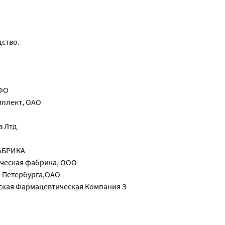
дство.
ФО
мплект, ОАО
з Лтд
АБРИКА
ческая фабрика, ООО
-Петербурга,ОАО
ская Фармацевтическая Компания З