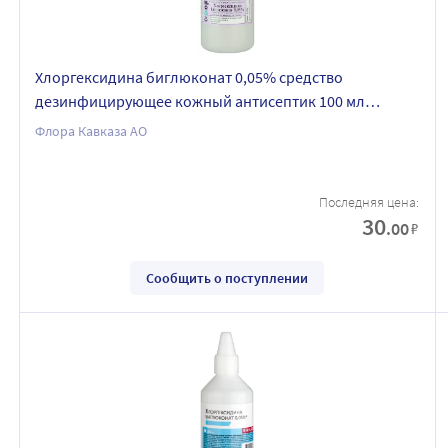
Хлоргексидина биглюконат 0,05% средство
дезинфицирующее кожный антисептик 100 мл
кожный антисептик
Флора Кавказа АО
Последняя цена:
30
.00
₽
Сообщить о поступлении