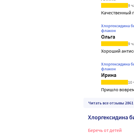
9 ч
Качественный 
Хлоргексидина б
флакон
Ольга
9 ч
Хороший антис
Хлоргексидина б
флакон
Ирина
10 
Пришло вовремя
Читать все отзывы 2861
Хлоргексидина б
Беречь от детей