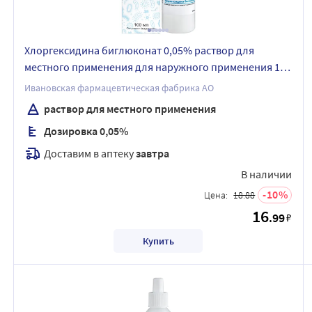
Хлоргексидина биглюконат 0,05% раствор для
местного применения для наружного применения 100
мл флакон
Ивановская фармацевтическая фабрика АО
раствор для местного применения
Дозировка 0,05%
Доставим в аптеку
завтра
В наличии
10
Цена:
18.88
16
.99
₽
Купить