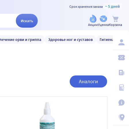
~ 5 дней
Срок хранения заказа
Искать
Акции
Уценка
Корзина
лечение орви и гриппа
Здоровье ног и суставов
Гигиена и уход
Аналоги