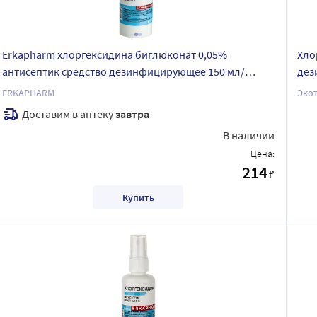
Erkapharm хлоргексидина биглюконат 0,05%
Хло
антисептик средство дезинфицирующее 150 мл/
дез
спрей
ERKAPHARM
Эко
Доставим в аптеку
завтра
В наличии
Цена:
214
₽
Купить