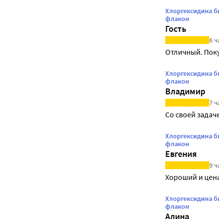
Хлоргексидина б
флакон
Гость
6 ч
Отличный. Пок
Хлоргексидина б
флакон
Владимир
7 ч
Со своей задач
Хлоргексидина б
флакон
Евгения
9 ч
Хороший и цена
Хлоргексидина б
флакон
Алина