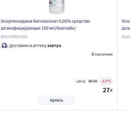
Хлоргексидина биглюконат 0,05% средство
Хло
дезинфицирующее 100 мл/биолайн/
дез
БИОЛАЙН ООО
ЮжФ
Доставим в аптеку
завтра
В наличии
11
Цена:
30.34
27
₽
Купить