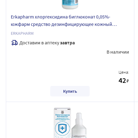
Erkapharm хлоргексидина биглюконат 0,05%-
южфарм средство дезинфицирующее кожный
антисептик 100 мл
ERKAPHARM
Доставим в аптеку
завтра
В наличии
Цена:
42
₽
Купить