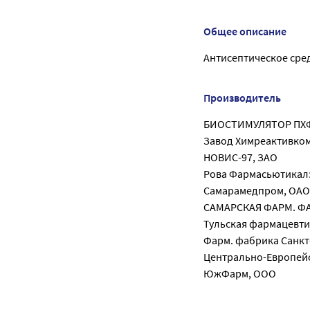
Общее описание
Антисептическое сре
Производитель
БИОСТИМУЛЯТОР ПХ
Завод Химреактивко
НОВИС-97, ЗАО
Рова Фармасьютикал
Самарамедпром, ОАО
САМАРСКАЯ ФАРМ. Ф
Тульская фармацевти
Фарм. фабрика Санкт
Центрально-Европей
ЮжФарм, ООО