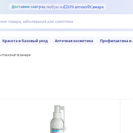
Доставим
завтра
в любую из
379 аптек
в
Самара
Красота и базовый уход
Аптечная косметика
Профилактика и 
биглюконат в самаре