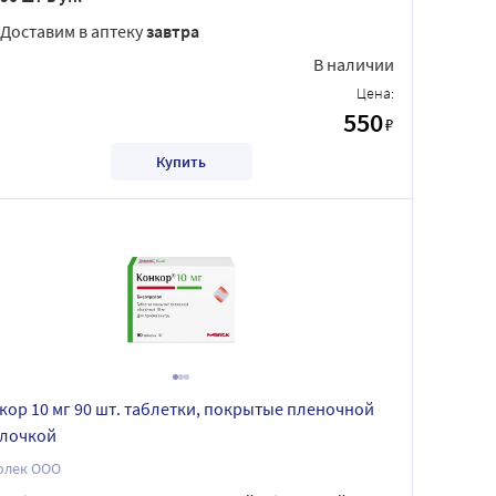
Доставим в аптеку
завтра
В наличии
Цена:
550
₽
Купить
кор 10 мг 90 шт. таблетки, покрытые пленочной
лочкой
олек ООО