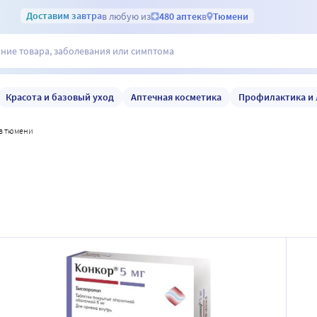
Доставим
завтра
в любую из
480 аптек
в
Тюмени
Красота и базовый уход
Аптечная косметика
Профилактика и 
 в тюмени