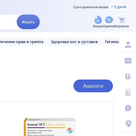
~ 5 дней
Срок хранения заказа
Искать
Акции
Уценка
Корзина
лечение орви и гриппа
Здоровье ног и суставов
Гигиена и уход
Аналоги