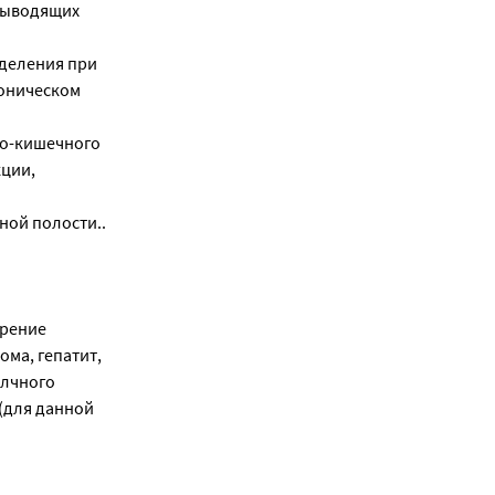
выводящих
деления при
роническом
но-кишечного
кции,
ной полости..
трение
ома, гепатит,
елчного
 (для данной