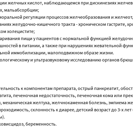
яции желчных кислот, наблюдающемся при дискинезиях желче
ах, мальабсорбции;
моральной регуляции процессов желчеобразования и желчеот
аниях желудочно-кишечного тракта - хроническом гастрите, х
ком холецистите;
аривания пищи у пациентов с нормальной функцией желудоч
ешностей в питании, а также при нарушениях жевательной фун
ьной иммобилизации, малоподвижном образе жизни.
нологическому и ультразвуковому исследованию органов брюш
ельность к компонентам препарата, острый панкреатит, обос
тита, печеночная недостаточность, печеночная кома или прек
 механическая желтуха, желчнокаменная болезнь, эмпиема ж
роходимость, склонность к диарее, детский возраст до 3-х лет
ы).
ковисцидоз, беременность.