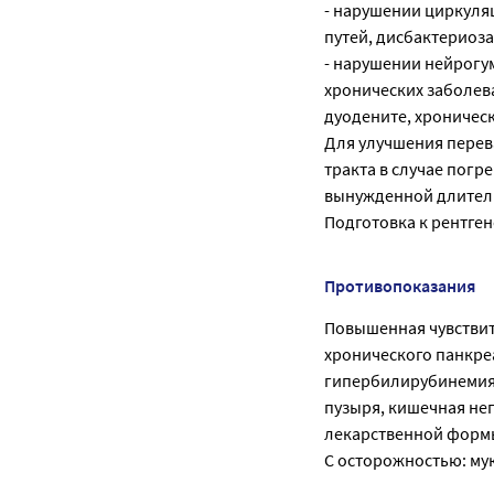
- нарушении циркул
путей, дисбактериоз
- нарушении нейрогу
хронических заболев
дуодените, хроничес
Для улучшения перев
тракта в случае погр
вынужденной длител
Подготовка к рентге
Противопоказания
Повышенная чувствит
хронического панкреа
гипербилирубинемия,
пузыря, кишечная неп
лекарственной форм
С осторожностью: му