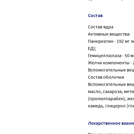
Состав
Состав ядра
Активные вещества:
Панкреатин - 192 мг эк
ЕД);
Гемицеллюлаза - 50 м
Желчи компоненты - 2
Вспомогательные вещ
Состав оболочки
Вспомогательные вещ
масло, сахароза, ме
(пропилпарабен), жел
камедь, глицерол (гл
Лекарственное взаи