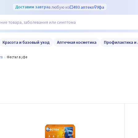
Доставим
завтра
в любую из
493 аптек
в
Уфа
Красота и базовый уход
Аптечная косметика
Профилактика и 
тв
фестал в уфе