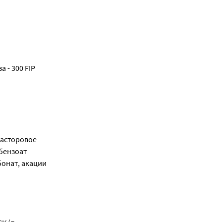
а - 300 FIP
касторовое
бензоат
бонат, акации