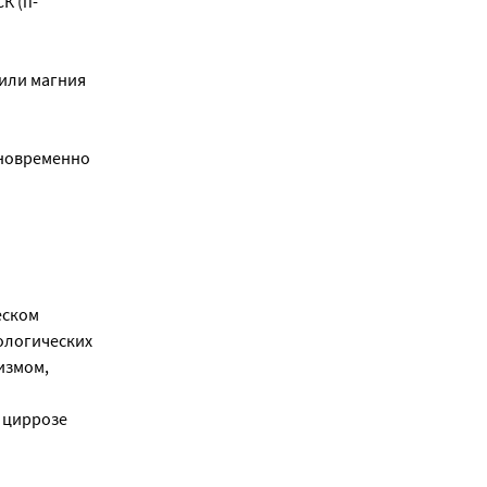
К (п-
или магния
дновременно
еском
ологических
измом,
, циррозе