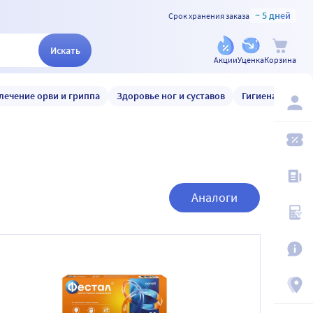
~ 5 дней
Срок хранения заказа
Искать
Акции
Уценка
Корзина
лечение орви и гриппа
Здоровье ног и суставов
Гигиена и уход
Аналоги