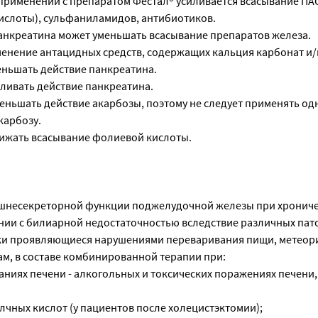
рименении с препаратом Фестал® усиливается всасывание ПАС
слоты), сульфаниламидов, антибиотиков.
нкреатина может уменьшать всасывание препаратов железа.
нение антацидных средств, содержащих кальция карбонат и/
еньшать действие панкреатина.
ливать действие панкреатина.
еньшать действие акарбозы, поэтому не следует применять о
карбозу.
ижать всасывание фолиевой кислоты.
ешнесекреторной функции поджелудочной железы при хронич
ании с билиарной недостаточностью вследствие различных пат
ки проявляющиеся нарушениями переваривания пищи, метеор
ам, в составе комбинированной терапии при:
аниях печени - алкогольных и токсических поражениях печени
лчных кислот (у пациентов после холецистэктомии);