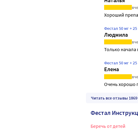
Наталья
вче
Хороший препа
Фестал 50 мг + 2
Людмила
вче
Только начала 
Фестал 50 мг + 2
Елена
вче
Очень хорошо 
Читать все отзывы 1869
Фестал Инструк
Беречь от детей