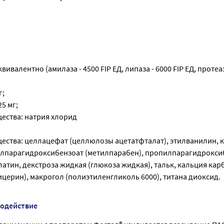
вивалентно (амилаза - 4500 FIP ЕД, липаза - 6000 FIP ЕД, протеаз
г;
5 мг;
ества: натрия хлорид
ества: целлацефат (целлюлозы ацетатфталат), этилванилин, 
тилпарагидроксибензоат (метилпарабен), пропилпарагидрокси
атин, декстроза жидкая (глюкоза жидкая), тальк, кальция кар
ицерин), макрогол (полиэтиленгликоль 6000), титана диоксид.
модействие