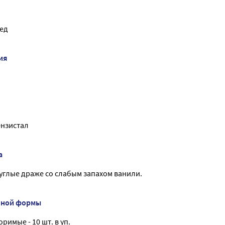
ед
ия
Энзистал
а
углые драже cо слабым запахом ванили.
нной формы
имые - 10 шт. в уп.