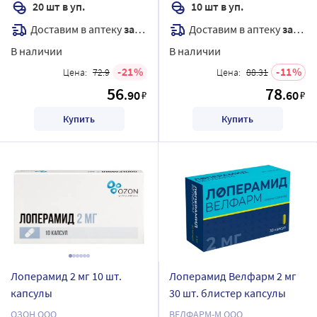
20 шт в уп.
10 шт в уп.
Доставим в аптеку
завтра
Доставим в аптеку
завтра
В наличии
В наличии
21
11
Цена:
72.9
Цена:
88.31
56
78
.90
.60
₽
₽
Купить
Купить
Лоперамид 2 мг 10 шт.
Лоперамид Велфарм 2 мг
капсулы
30 шт. блистер капсулы
ОЗОН ООО
ВЕЛФАРМ-М ООО