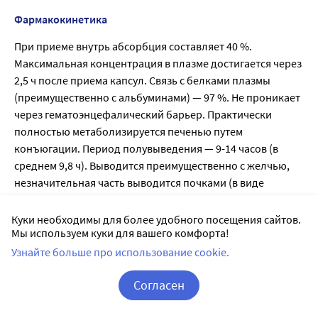
Фармакокинетика
При приеме внутрь абсорбция составляет 40 %.
Максимальная концентрация в плазме достигается через
2,5 ч после приема капсул. Связь с белками плазмы
(преимущественно с альбуминами) — 97 %. Не проникает
через гематоэнцефалический барьер. Практически
полностью метаболизируется печенью путем
конъюгации. Период полувыведения — 9-14 часов (в
среднем 9,8 ч). Выводится преимущественно с желчью,
незначительная часть выводится почками (в виде
конъюгированных метаболитов).
Куки необходимы для более удобного посещения сайтов.
Мы используем куки для вашего комфорта!
Показания
Узнайте больше про использование cookie.
— симптоматическое лечение острой и хронической
Согласен
диареи различного генеза (аллергического,
эмоционального, лекарственного, лучевого);
Корзина
Вход / Регистрация