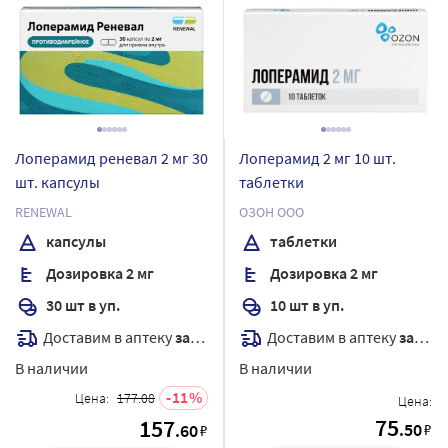
Лоперамид реневал 2 мг 30
Лоперамид 2 мг 10 шт.
шт. капсулы
таблетки
RENEWAL
ОЗОН ООО
капсулы
таблетки
Дозировка 2 мг
Дозировка 2 мг
30 шт в уп.
10 шт в уп.
Доставим в аптеку
завтра
Доставим в аптеку
завтра
В наличии
В наличии
11
Цена:
177.08
Цена:
75
157
.50
.60
₽
₽