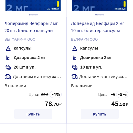
Лоперамид Велфарм 2 мг
Лоперамид Велфарм 2 мг
20 шт. блистер капсулы
10 шт. блистер капсулы
ВЕЛФАРМ-М ООО
ВЕЛФАРМ ООО
капсулы
капсулы
Дозировка 2 мг
Дозировка 2 мг
20 шт в уп.
10 шт в уп.
Доставим в аптеку
завтра
Доставим в аптеку
завтра
В наличии
В наличии
4
5
Цена:
82.8
Цена:
48
78
45
.70
.50
₽
₽
Купить
Купить