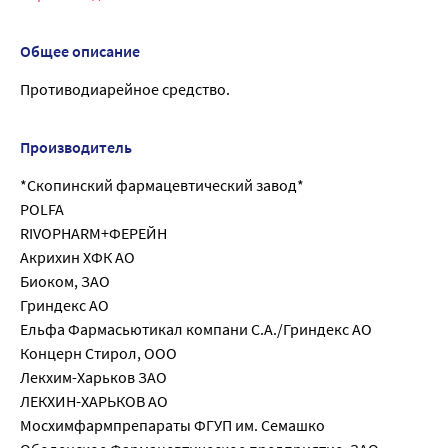
Общее описание
Противодиарейное средство.
Производитель
*Скопинский фармацевтический завод*
POLFA
RIVOPHARM+ФЕРЕЙН
Акрихин ХФК АО
Биоком, ЗАО
Гриндекс АО
Ельфа Фармасьютикал компани С.А./Гриндекс АО
Концерн Стирол, ООО
Лекхим-Харьков ЗАО
ЛЕКХИН-ХАРЬКОВ АО
Мосхимфармпрепараты ФГУП им. Семашко