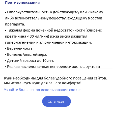
Противопоказания
• Гиперчувствительность к действующему или к какому-
либо вспомогательному веществу, входящему в состав
препарата.
• Тяжелая форма почечной недостаточности (клиренс
креатинина < 30 мл/мин) из-за риска развития
гипермагниемии и алюминиевой интоксикации.
• Беременность.
• Болезнь Альцгеймера.
• Детский возраст до 10 лет.
• Редкая наследственная непереносимость фруктозы
(содержит сорбитол).
Куки необходимы для более удобного посещения сайтов.
• Выраженная гипофосфатемия.
Мы используем куки для вашего комфорта!
С осторожностью
Узнайте больше про использование cookie.
У пациентов с почечной недостаточностью длительное
использование комбинации алгелдрата и гидроксида
Согласен
магния может привести к развитию гипермагниемии.
У детей младшего возраста применение гидроксида
Корзина
Вход / Регистрация