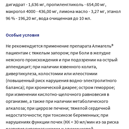
дигидрат - 1,636 мг, пропиленгликоль - 654,00 мг,
мaкрогол 4000 - 436,00 мг, лимона масло - 3,27 мг, этанол
96 % - 196,20 мг, вода очищенная до 10 мл.
Особые условия
Не рекомендуется применение препарата Алмагель®
пациентам с тяжелым запором; при боли в желудке
неясного происхождения и при подозрении на острый
аппендицит; при наличии язвенного колита,
дивертикулеза, колостомии или илеостомии
(повышенный риск нарушения водно-электролитного
баланса); при хронической диарее; остром геморрое;
при изменении кислотно-щелочного равновесия в
организме, а также при наличии метаболического
алкалоза; при циррозе печени; тяжелой сердечной
недостаточности; при токсикозе беременных; при
нарушениях функции почек (КК < 30 мл/мин из-за риска
развития гипермагниемии и алюминиевой