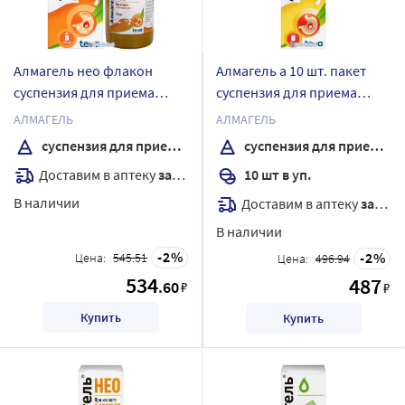
Алмагель нео флакон
Алмагель а 10 шт. пакет
суспензия для приема
суспензия для приема
внутрь 170 мл
внутрь 10 мл
АЛМАГЕЛЬ
АЛМАГЕЛЬ
суспензия для приема внутрь
суспензия для приема внутрь
Доставим в аптеку
завтра
10 шт в уп.
В наличии
Доставим в аптеку
завтра
В наличии
2
2
Цена:
545.51
Цена:
496.94
534
487
.60
₽
₽
Купить
Купить