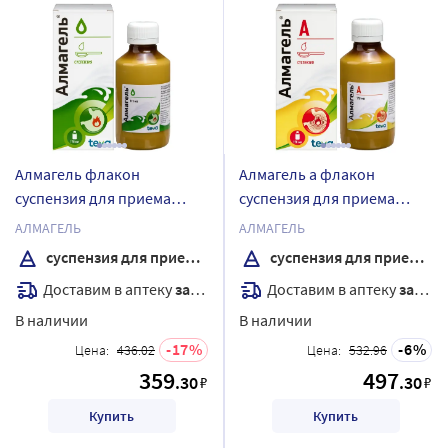
Алмагель флакон
Алмагель а флакон
суспензия для приема
суспензия для приема
внутрь 170 мл
внутрь 170 мл
АЛМАГЕЛЬ
АЛМАГЕЛЬ
суспензия для приема внутрь
суспензия для приема внутрь
Доставим в аптеку
завтра
Доставим в аптеку
завтра
В наличии
В наличии
17
6
Цена:
436.02
Цена:
532.96
359
497
.30
.30
₽
₽
Купить
Купить