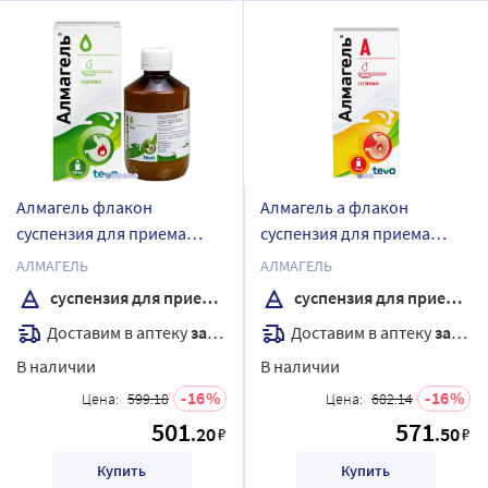
Алмагель флакон
Алмагель а флакон
суспензия для приема
суспензия для приема
внутрь 250 мл + мерная
внутрь 250 мл
АЛМАГЕЛЬ
АЛМАГЕЛЬ
ложка
суспензия для приема внутрь
суспензия для приема внутрь
Доставим в аптеку
завтра
Доставим в аптеку
завтра
В наличии
В наличии
16
16
Цена:
599.18
Цена:
682.14
501
571
.20
.50
₽
₽
Купить
Купить