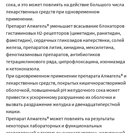
сока, и это может повлиять на действие большого числа
лекарственных средств при одновременном
применении.
Препарат Алмагель® уменьшает всасывание блокаторов
гистаминовых Н2-рецепторов (циметидин, ранитидин,
фамотидин), сердечных гликозидов наперстянки, солей
железа, препаратов лития, хинидина, мексилетина,
фенотиазиновых препаратов, антибиотиков
тетрациклинового ряда, ципрофлоксацина, изониазида
и кетоконазола.
При одновременном применении препарата Алмагель® и
лекарственных средств, покрытых кишечнорастворимой
оболочкой, повышенный рН желудочного сока может
привести к ускоренному разрушению их оболочки и
вызвать раздражение желудка и двенадцатиперстной
кишки.
Препарат Алмагель® может повлиять на результаты
некоторых лабораторных и функциональных
исследований и тестов: он снижает уровень желудочной