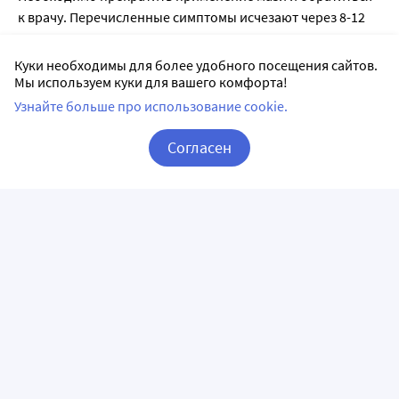
к врачу. Перечисленные симптомы исчезают через 8-12
часов после прекращения применения мази.
Куки необходимы для более удобного посещения сайтов.
Мы используем куки для вашего комфорта!
Список литературы:
Узнайте больше про использование cookie.
1.
Государственный реестр лекарственных средств
;
Согласен
2. Анатомо-терапевтическо-химическая классификация
(ATX);
Корзина
Вход / Регистрация
3. Официальная инструкция от производителя.
Лицензии