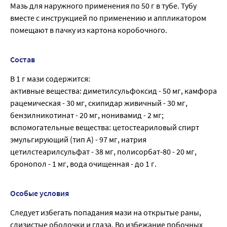
Мазь для наружного применения по 50 г в тубе. Тубу
вместе с инструкцией по применению и аппликатором
помещают в пачку из картона коробочного.
Состав
В 1 г мази содержится:
активные вещества: диметилсульфоксид - 50 мг, камфора
рацемическая - 30 мг, скипидар живичный - 30 мг,
бензилникотинат - 20 мг, нонивамид - 2 мг;
вспомогательные вещества: цетостеариловый спирт
эмульгирующий (тип А) - 97 мг, натрия
цетилстеарилсульфат - 38 мг, полисорбат-80 - 20 мг,
бронопол - 1 мг, вода очищенная - до 1 г.
Особые условия
Следует избегать попадания мази на открытые раны,
слизистые оболочки и глаза. Во избежание побочных