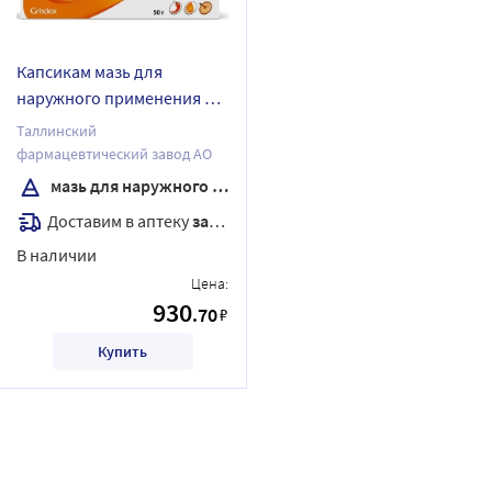
Капсикам мазь для
наружного применения 50
гр
Таллинский
фармацевтический завод АО
мазь для наружного применения
Доставим в аптеку
завтра
В наличии
Цена:
930
.70
₽
Купить