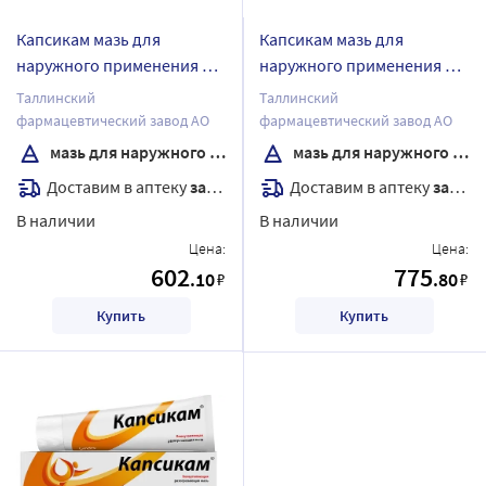
Капсикам мазь для
Капсикам мазь для
наружного применения 15
наружного применения 30
гр
гр
Таллинский
Таллинский
фармацевтический завод АО
фармацевтический завод АО
мазь для наружного применения
мазь для наружного применения
Доставим в аптеку
завтра
Доставим в аптеку
завтра
В наличии
В наличии
Цена:
Цена:
602
775
.10
.80
₽
₽
Купить
Купить