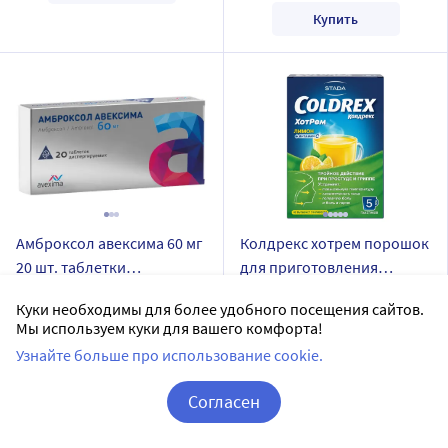
Купить
Амброксол авексима 60 мг
Колдрекс хотрем порошок
20 шт. таблетки
для приготовления
диспергируемые
раствора пакет 5 шт. вкус
ИРБИТСКИЙ ХИМФАРМЗАВОД,
COLDREX
Куки необходимы для более удобного посещения сайтов.
лимон
ОАО
порошок для приготовления раствора
Мы используем куки для вашего комфорта!
таблетки диспергируемые
Узнайте больше про использование cookie.
5 шт в уп.
Дозировка 60 мг
Доставим в аптеку
завтра
Согласен
20 шт в уп.
В наличии
Корзина
Вход / Регистрация
Доставим в аптеку
завтра