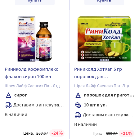
Риниколд Кофкомплекс
Риниколд ХотКап 5 гр
флакон сироп 100 мл
порошок для
приготовления раствора
Шрея Лайф Саенсиз Пвт. Лтд
Шрея Лайф Саенсиз Пвт. Лтд
для приема внутрь пакет
сироп
порошок для приготовления раствора
10 шт. вкус ананас
Доставим в аптеку
завтра
10 шт в уп.
В наличии
Доставим в аптеку
завтра
В наличии
24
21
Цена:
280.67
Цена:
399.33