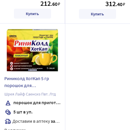
212
312
.60
₽
.40
₽
Купить
Купить
Риниколд ХотКап 5 гр
порошок для
приготовления раствора
Шрея Лайф Саенсиз Пвт. Лтд
для приема внутрь пакет 5
порошок для приготовления раствора
шт. вкус лимон
5 шт в уп.
Доставим в аптеку
завтра
В наличии