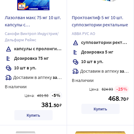
Лазолван макс 75 мг 10 шт.
Проктоактиф 5 мг 10 шт.
капсулы с
суппозитории ректальные
пролонгированным
Санофи Винтроп Индустрия/
АВВА РУС АО
высвобождением
Дельфарм Реймс
суппозитории ректальные
капсулы с пролонгированным высвобождением
Дозировка 5 мг
Дозировка 75 мг
10 шт в уп.
10 шт в уп.
Доставим в аптеку
завтра
Доставим в аптеку
завтра
В наличии
В наличии
25
Цена:
624.93
5
Цена:
401.58
468
.70
₽
381
.50
₽
Купить
Купить