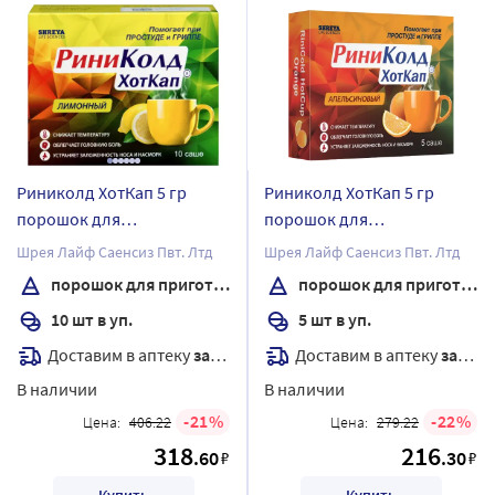
Риниколд ХотКап 5 гр
Риниколд ХотКап 5 гр
порошок для
порошок для
приготовления раствора
приготовления раствора
Шрея Лайф Саенсиз Пвт. Лтд
Шрея Лайф Саенсиз Пвт. Лтд
для приема внутрь пакет
для приема внутрь пакет 5
порошок для приготовления раствора
порошок для приготовления раствора
10 шт. вкус лимон
шт. вкус апельсин
10 шт в уп.
5 шт в уп.
Доставим в аптеку
завтра
Доставим в аптеку
завтра
В наличии
В наличии
21
22
Цена:
406.22
Цена:
279.22
318
216
.60
.30
₽
₽
Купить
Купить