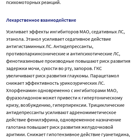
психомоторных реакций.
Лекарственное взаимодействие
Усиливает эффекты ингибиторов МАО, седативных ЛС,
этанола. Этанол усиливает седативное действие
антигистаминных ЛС. Антидепрессанты,
противопаркинсонические и антипсихотические ЛС,
фенотиазиновые производные повышают риск развития
задержки мочи, сухости во рту, запоров. ГКС
увеличивают риск развития глаукомы. Парацетамол
снижает эффективность урикозурических ЛС.
Хлорфенамин одновременно с ингибиторами МАО,
фуразолидоном может привести к гипертоническому
кризу, возбуждению, гиперпирексии. Трициклические
антидепрессанты усиливают адреномиметическое
действие фенилэфрина, одновременное назначение
галотана повышает риск развития желудочковой
аритмии. Снижает гипотензивное действие гуанетидина,