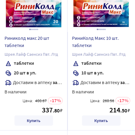
Риниколд макс 20 шт
РиниКолд Макс 10 шт.
таблетки
таблетки
Шрея Лайф Саенсиз Пвт. Лтд
Шрея Лайф Саенсиз Пвт. Лтд
таблетки
таблетки
20 шт в уп.
10 шт в уп.
Доставим в аптеку
завтра
Доставим в аптеку
завтра
В наличии
В наличии
17
17
Цена:
408.67
Цена:
260.56
337
214
.80
.50
₽
₽
Купить
Купить