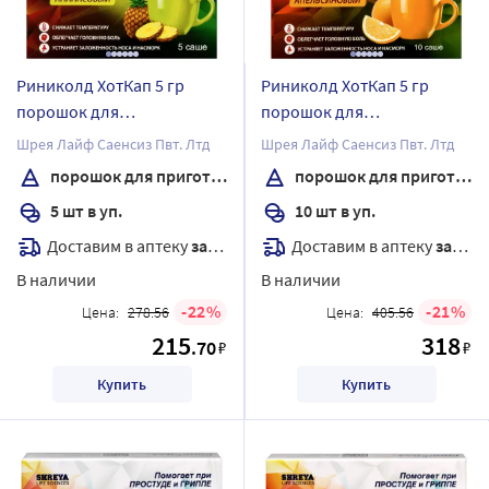
Риниколд ХотКап 5 гр
Риниколд ХотКап 5 гр
порошок для
порошок для
приготовления раствора
приготовления раствора
Шрея Лайф Саенсиз Пвт. Лтд
Шрея Лайф Саенсиз Пвт. Лтд
для приема внутрь пакет 5
для приема внутрь пакет
порошок для приготовления раствора
порошок для приготовления раствора
шт. вкус ананас
10 шт. вкус апельсин
5 шт в уп.
10 шт в уп.
Доставим в аптеку
завтра
Доставим в аптеку
завтра
В наличии
В наличии
22
21
Цена:
278.56
Цена:
405.56
215
318
.70
₽
₽
Купить
Купить