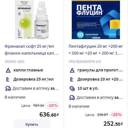
Фринакап софт 25 мг/мл
Пентафлуцин 20 мг +200 мг
флакон-капельница капли
+ 500 мг +20 мг + 200 мг 10
глазные 10 мл
шт. пакет гранулы для
ЛЕККО ЗАО
УРАЛБИОФАРМ АО
приготовления раствора
капли глазные
гранулы для приготовления раствора
для приема внутрь 5 гр
Дозировка 25 мг/мл
Дозировка 20 мг +200 мг + 500 мг +20 мг + 200 мг
Доставим в аптеку
завтра
10 шт в уп.
В наличии
Доставим в аптеку
завтра
10
Цена:
707.33
В наличии
636
.60
25
₽
Цена:
336.67
252
.50
₽
Купить