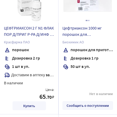
ЦЕФТРИАКСОН 2 Г N1 ФЛАК
Цефтриаксон 1000 мг
ПОР Д/ПРИГ Р-РА Д/ИНФ /
порошок для
КРАСФАРМА
приготовления раствора
Красфарма ПАО
Биохимик АО
для внутривенного и
порошок
порошок для приготовления раствора для внутривенного и внутримышечного введения
внутримышечного
Дозировка 2 гр
Дозировка 1 гр
введения флакон 50 шт.
комплектность флакон
1 шт в уп.
50 шт в уп.
Доставим в аптеку
завтра
В наличии
Цена:
Нет в наличии
65
.70
₽
Сообщить о поступлении
Купить