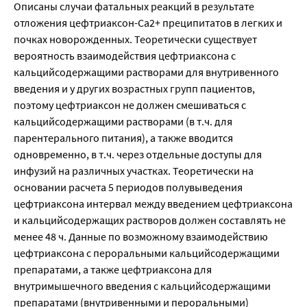
Описаны случаи фатальных реакций в результате
отложения цефтриаксон-Са2+ преципитатов в легких и
почках новорожденных. Теоретически существует
вероятность взаимодействия цефтриаксона с
кальцийсодержащими растворами для внутривенного
введения и у других возрастных групп пациентов,
поэтому цефтриаксон не должен смешиваться с
кальцийсодержащими растворами (в т.ч. для
парентерального питания), а также вводится
одновременно, в т.ч. через отдельные доступы для
инфузий на различных участках. Теоретически на
основании расчета 5 периодов полувыведения
цефтриаксона интервал между введением цефтриаксона
и кальцийсодержащих растворов должен составлять не
менее 48 ч. Данные по возможному взаимодействию
цефтриаксона с пероральными кальцийсодержащими
препаратами, а также цефтриаксона для
внутримышечного введения с кальцийсодержащими
препаратами (внутривенными и пероральными)