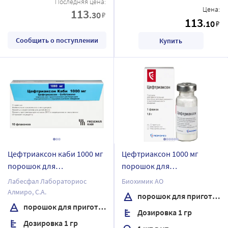
Последняя цена:
Цена:
113
.30
₽
113
.10
₽
Сообщить о поступлении
Купить
Цефтриаксон каби 1000 мг
Цефтриаксон 1000 мг
порошок для
порошок для
приготовления раствора
приготовления раствора
Лабесфал Лабораториос
Биохимик АО
для внутривенного и
для внутривенного и
Алмиро, С.А.
порошок для приготовления раствора для внутривенного и внутримышечного введения
внутримышечного
внутримышечного
порошок для приготовления раствора для внутривенного и внутримышечного введения
Дозировка 1 гр
введения 10 шт.
введения флакон 1 шт.
Дозировка 1 гр
комплектность флакон