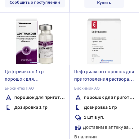
Сообщить о поступлении
Купить
Цефтриаксон 1 гр
Цефтриаксон порошок для
порошок для
приготовления раствора
приготовления раствора
для внутривенного и
Биосинтез ПАО
Биохимик АО
внутривенного введения
внутримышечного
порошок для приготовления раствора внутривенного введения
порошок для приготовления раствора для внутривенного и внутримышечного введения
флакон
введения 1 гр флакон 1 шт.
Дозировка 1 гр
Дозировка 1 гр
комплектность
флакон+растворитель
1 шт в уп.
Доставим в аптеку
завтра
В наличии