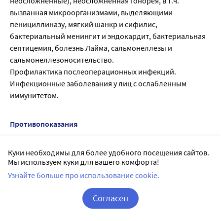
неосложненные), неосложненная гонорея, в т.ч.
вызванная микроорганизмами, выделяющими
пенициллиназу, мягкий шанкр и сифилис,
бактериальный менингит и эндокардит, бактериальная
септицемия, болезнь Лайма, сальмонеллезы и
сальмонеллезоносительство.
Профилактика послеоперационных инфекций.
Инфекционные заболевания у лиц с ослабленным
иммунитетом.
Противопоказания
Повышенная чувствительность к цефтриаксону (в т.ч. к
Куки необходимы для более удобного посещения сайтов.
другим цефалоспоринам, пенициллинам,
Мы используем куки для вашего комфорта!
карбапенемам), гипербилирубинемия у новорожденных,
Узнайте больше про использование cookie.
новорожденные, которым показано внутривенное
введение кальцийсодержащих растворов.
Согласен
С осторожностью:
Недоношенные дети, почечная и/или печеночная
Корзина
Вход / Регистрация