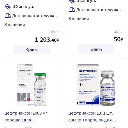
1 шт в уп.
10 шт в уп.
Доставим в аптеку
завтра
Доставим в аптеку
завтра
В наличии
В наличии
Цена:
Цена:
50
1 203
.40
₽
₽
Купить
Купить
Цефтриаксон 1000 мг
Цефтриаксон 1,0 1 шт.
порошок для
флакон порошок для
приготовления раствора
приготовления раствора