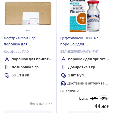
Цефтриаксон 1 гр
Цефтриаксон 1000 мг
порошок для
порошок для
приготовления раствора
приготовления раствора
Красфарма ПАО
БЕЛМЕДПРЕПАРАТЫ РУП
для внутривенного и
для внутривенного и
порошок для приготовления раствора для внутривенного и внутримышечного введения
порошок для приготовления раствора для внутривенного и внутримышечного введения
внутримышечного
внутримышечного
Дозировка 1 гр
Дозировка 1 гр
введения флакон 50 шт.
введения флакон 1 шт.
50 шт в уп.
1 шт в уп.
Доставим в аптеку
завтра
В наличии
5
Цена:
46.74
Нет в наличии
44
.40
₽