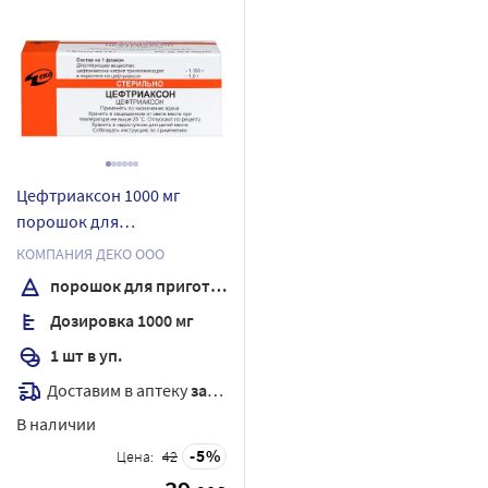
Цефтриаксон 1000 мг
порошок для
приготовления раствора
КОМПАНИЯ ДЕКО ООО
для внутривенного и
порошок для приготовления раствора для внутривенного и внутримышечного введения
внутримышечного
Дозировка 1000 мг
введения флакон 1 шт.
1 шт в уп.
Доставим в аптеку
завтра
В наличии
5
Цена:
42