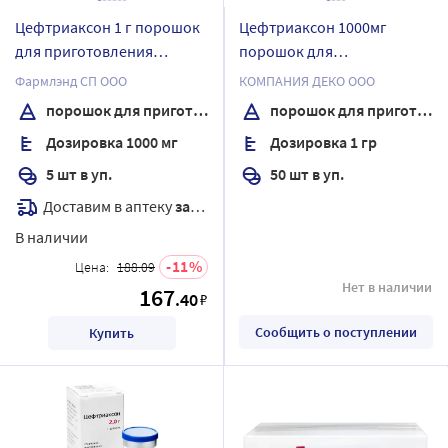
Цефтриаксон 1 г порошок
Цефтриаксон 1000мг
для приготовления
порошок для
раствора для
приготовления раствора
Фармлэнд СП ООО
КОМПАНИЯ ДЕКО ООО
внутривенного и
для внутривенного и
порошок для приготовления раствора для внутривенного и внутримышечного введения
порошок для приготовления раствора для внутривенного и внутримышечного введения
внутримышечного
внутримышечного
Дозировка 1000 мг
Дозировка 1 гр
введения флакон 5 шт.
введения флакон 50 шт.
5 шт в уп.
50 шт в уп.
Доставим в аптеку
завтра
В наличии
11
Цена:
188.09
Нет в наличии
167
.40
₽
Сообщить о поступлении
Купить