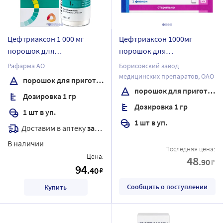
Цефтриаксон 1 000 мг
Цефтриаксон 1000мг
порошок для
порошок для
приготовления раствора
приготовления раствора
Рафарма АО
Борисовский завод
для внутривенного и
для внутривенного и
медицинских препаратов, ОАО
порошок для приготовления раствора для внутривенного и внутримышечного введения
внутримышечного
внутримышечного
порошок для приготовления раствора для внутривенного и внутримышечного введения
Дозировка 1 гр
введения флакон 1 шт.
введения флакон 1 шт.
Дозировка 1 гр
1 шт в уп.
1 шт в уп.
Доставим в аптеку
завтра
В наличии
Последняя цена:
Цена:
48
.90
₽
94
.40
₽
Сообщить о поступлении
Купить