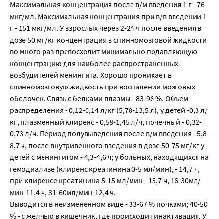
Максимальная концентрация после в/м введения 1 г - 76
мкг/мл. Максимальная концентрация при в/в введении 1
г - 151 мкг/мл. У взрослых через 2-24 ч после введения в
дозе 50 мг/кг концентрация в спинномозговой жидкости
во много раз превосходит минимально подавляющую
концентрацию для наиболее распространенных
возбудителей менингита. Хорошо проникает в
спинномозговую жидкость при воспалении мозговых
оболочек. Связь с белками плазмы - 83-96 %. Объем
распределения - 0,12-0,14 л/кг (5,78-13,5 л), у детей -0,3 л/
кг, плазменный клиренс - 0,58-1,45 л/ч, почечный - 0,32-
0,73 л/ч. Период полувыведения после в/м введения - 5,8-
8,7 ч, после внутривенного введения в дозе 50-75 мг/кг у
детей с менингитом - 4,3-4,6 ч; у больных, находящихся на
гемодиализе (клиренс креатинина 0-5 мл/мин), - 14,7 ч,
при клиренсе креатинина 5-15 мл/мин - 15,7 ч, 16-30мл/
мин-11,4 ч, 31-60мл/мин-12,4 ч.
Выводится в неизмененном виде - 33-67 % почками; 40-50
% - с желчью в кишечник, где происходит инактивация. У