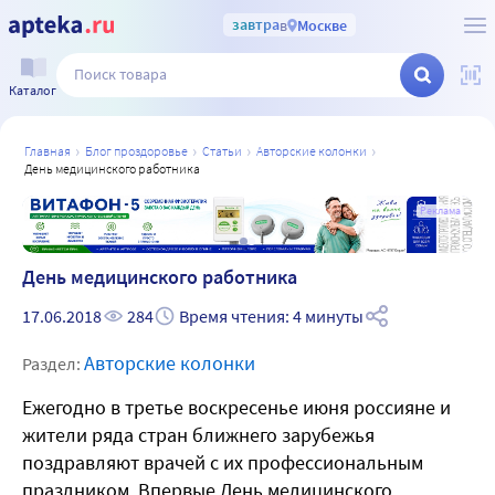
завтра
в
Москве
Каталог
главная
блог проздоровье
статьи
авторские колонки
день медицинского работника
а
Реклама
День медицинского работника
17.06.2018
284
Время чтения: 4 минуты
Авторские колонки
Раздел:
Ежегодно в третье воскресенье июня россияне и
жители ряда стран ближнего зарубежья
поздравляют врачей с их профессиональным
праздником. Впервые День медицинского