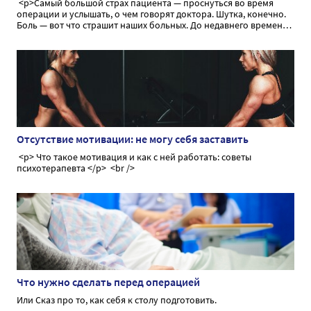
<p>Самый большой страх пациента — проснуться во время
операции и услышать, о чем говорят доктора. Шутка, конечно.
Боль — вот что страшит наших больных. До недавнего времени
боль тормозила прогресс медицины, не давая возможности
провести оперативное вмешательство в необходимом объеме.
Сегодня мы поговорим об анестезии как способе временного,
обратимого лишения чувства боли во время операции</p>
Отсутствие мотивации: не могу себя заставить
<p> Что такое мотивация и как с ней работать: советы
психотерапевта </p> <br />
Что нужно сделать перед операцией
Или Сказ про то, как себя к столу подготовить.