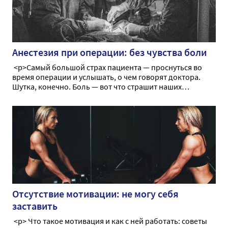
Анестезия при операции: без чувства боли
<p>Самый большой страх пациента — проснуться во
время операции и услышать, о чем говорят доктора.
Шутка, конечно. Боль — вот что страшит наших
больных. До недавнего времени боль тормозила
прогресс медицины, не давая возможности провести
оперативное вмешательство в необходимом объеме.
Сегодня мы поговорим об анестезии как способе
временного, обратимого лишения чувства боли во
время операции</p>
Отсутствие мотивации: не могу себя
заставить
<p> Что такое мотивация и как с ней работать: советы