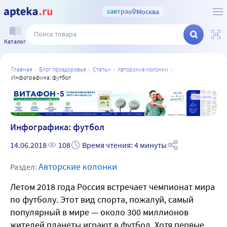
завтра
в
Москва
Каталог
главная
блог проздоровье
статьи
авторские колонки
инфографика: футбол
а
Реклама
Инфографика: футбол
14.06.2018
108
Время чтения: 4 минуты
Авторские колонки
Раздел:
Летом 2018 года Россия встречает чемпионат мира
по футболу. Этот вид спорта, пожалуй, самый
популярный в мире — около 300 миллионов
жителей планеты играют в футбол. Хотя первые