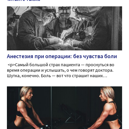
Анестезия при операции: без чувства боли
<p>Самый большой страх пациента — проснуться во
время операции и услышать, о чем говорят доктора.
Шутка, конечно. Боль — вот что страшит наших
больных. До недавнего времени боль тормозила
прогресс медицины, не давая возможности провести
оперативное вмешательство в необходимом объеме.
Сегодня мы поговорим об анестезии как способе
временного, обратимого лишения чувства боли во
время операции</p>