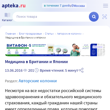
в течение 7 дней
в
Москва
Каталог
главная
блог проздоровье
статьи
авторские колонки
медицина в британии и японии
а
Реклама
Медицина в Британии и Японии
13.06.2016
201
Время чтения: 5 минут
Авторские колонки
Раздел:
Несмотря на все недостатки российской системы
здравоохранения и обязательного медицинского
страхования, каждый гражданин нашей страны
имеет определенные права, которые помогают