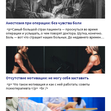
Анестезия при операции: без чувства боли
<p>Самый большой страх пациента — проснуться во время
операции и услышать, о чем говорят доктора. Шутка, конечно.
Боль — вот что страшит наших больных. До недавнего времени
боль тормозила прогресс медицины, не давая возможности
провести оперативное вмешательство в необходимом объеме.
Сегодня мы поговорим об анестезии как способе временного,
обратимого лишения чувства боли во время операции</p>
Отсутствие мотивации: не могу себя заставить
<p> Что такое мотивация и как с ней работать: советы
психотерапевта </p> <br />