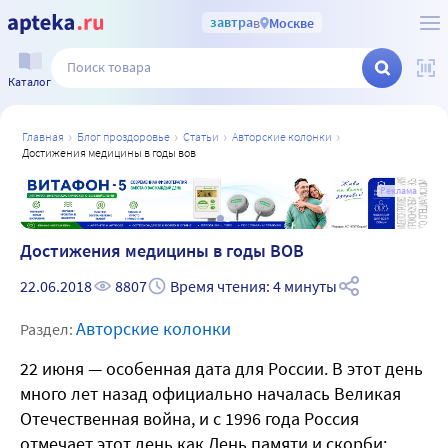
завтра
в
Москве
Каталог
главная
блог проздоровье
статьи
авторские колонки
достижения медицины в годы вов
а
Реклама
Достижения медицины в годы ВОВ
22.06.2018
8807
Время чтения: 4 минуты
Авторские колонки
Раздел:
22 июня — особенная дата для России. В этот день
много лет назад официально началась Великая
Отечественная война, и с 1996 года Россия
отмечает этот день как День памяти и скорби: