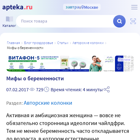
завтра
в
Москве
Каталог
главная
блог проздоровье
статьи
авторские колонки
мифы о беременности
а
Реклама
Мифы о беременности
07.02.2017
729
Время чтения: 4 минуты
Авторские колонки
Раздел:
Активная и амбициозная женщина — вовсе не
обязательно сторонница идеологии чайлдфри.
Тем не менее беременность часто откладывается
до возраста, в котором естественные