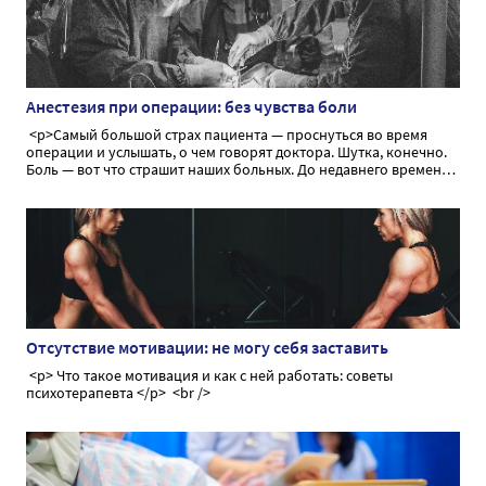
Анестезия при операции: без чувства боли
<p>Самый большой страх пациента — проснуться во время
операции и услышать, о чем говорят доктора. Шутка, конечно.
Боль — вот что страшит наших больных. До недавнего времени
боль тормозила прогресс медицины, не давая возможности
провести оперативное вмешательство в необходимом объеме.
Сегодня мы поговорим об анестезии как способе временного,
обратимого лишения чувства боли во время операции</p>
Отсутствие мотивации: не могу себя заставить
<p> Что такое мотивация и как с ней работать: советы
психотерапевта </p> <br />