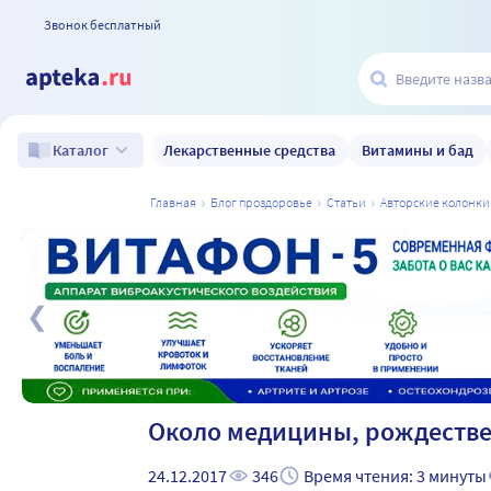
Звонок бесплатный
Лекарственные средства
Витамины и бад
Каталог
главная
блог проздоровье
статьи
авторские колонки
а
Около медицины, рождеств
24.12.2017
346
Время чтения: 3 минуты