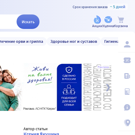
~ 5 дней
Срок хранения заказа
Искать
Акции
Уценка
Корзина
лечение орви и гриппа
Здоровье ног и суставов
Гигиена и уход
Реклама
Автор статьи
Ксения Якушина