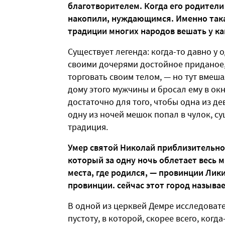
благотворителем. Когда его родители 
накопили, нуждающимся. Именно така
традиции многих народов вешать у ка
Существует легенда: когда-то давно у 
своими дочерями достойное приданое, 
торговать своим телом, — но тут вмеша
дому этого мужчины и бросал ему в ок
достаточно для того, чтобы одна из д
одну из ночей мешок попал в чулок, с
традиция.
Умер святой Николай приблизительно в
который за одну ночь облетает весь м
места, где родился, — провинции Лики
провинции. сейчас этот город называ
В одной из церквей Демре исследоват
пустоту, в которой, скорее всего, когд