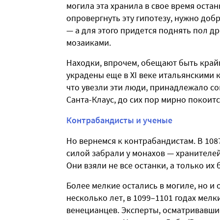
могила эта хранила в свое время оста
опровергнуть эту гипотезу, нужно доб
— а для этого придется поднять пол 
мозаиками.
Находки, впрочем, обещают быть край
украдены еще в XI веке итальянскими к
что увезли эти люди, принадлежало со
Санта-Клаус, до сих пор мирно покоитс
Контрабандисты и ученые
Но вернемся к контрабандистам. В 108
силой забрали у монахов — хранителей
Они взяли не все останки, а только и
Более мелкие остались в могиле, но и 
несколько лет, в 1099–1101 годах мел
венецианцев. Эксперты, осматривавшие