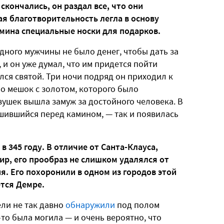
скончались, он раздал все, что они
я благотворительность легла в основу
мина специальные носки для подарков.
одного мужчины не было денег, чтобы дать за
и он уже думал, что им придется пойти
лся святой. Три ночи подряд он приходил к
но мешок с золотом, которого было
евушек вышла замуж за достойного человека. В
ушившийся перед камином, — так и появилась
 345 году. В отличие от Санта-Клауса,
ир, его прообраз не слишком удалялся от
я. Его похоронили в одном из городов этой
ется Демре.
ели не так давно
обнаружили
под полом
а-то была могила — и очень вероятно, что