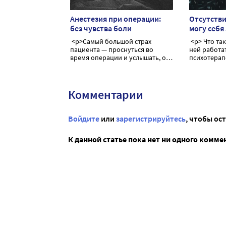
Анестезия при операции:
Отсутстви
без чувства боли
могу себя
<p>Самый большой страх
<p> Что такое мотивация и как с
пациента — проснуться во
ней работат
время операции и услышать, о
чем говорят доктора. Шутка,
конечно. Боль — вот что
страшит наших больных. До
недавнего времени боль
Комментарии
тормозила прогресс медицины,
не давая возможности провести
оперативное вмешательство в
Войдите
или
зарегистрируйтесь
, чтобы ос
необходимом объеме. Сегодня
мы поговорим об анестезии как
способе временного,
К данной статье пока нет ни одного комме
обратимого лишения чувства
боли во время операции</p>