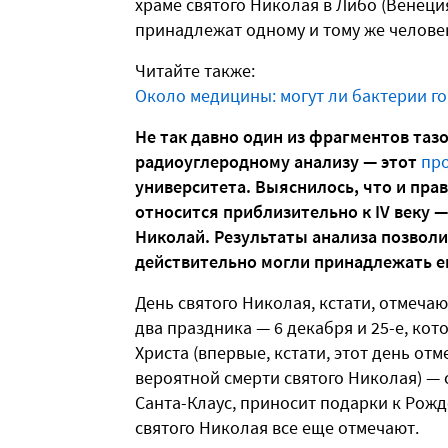
храме святого Николая в Либо (Венеция
принадлежат одному и тому же челове
Читайте также:
Около медицины: могут ли бактерии г
Не так давно один из фрагментов таз
радиоуглеродному анализу — этот
пр
университета. Выяснилось, что и прав
относится приблизительно к IV веку —
Николай. Результаты анализа позвол
действительно могли принадлежать е
День святого Николая, кстати, отмечают
два праздника — 6 декабря и 25-е, ко
Христа (впервые, кстати, этот день отм
вероятной смерти святого Николая) — 
Санта-Клаус, приносит подарки к Рожд
святого Николая все еще отмечают.