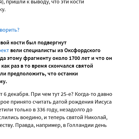
), пришли к выводу, что эти кости
ку.
оворить?
овой кости был подвергнут
оект
вели специалисты из Оксфордского
да этому фрагменту около 1700 лет и что он
 как раз в то время скончался святой
или предположить, что останки
му.
 6 декабря. При чем тут 25-е? Когда-то давно
торое принято считать датой рождения Иисуса
етили только в 336 году, незадолго до
слились воедино, и теперь святой Николай,
еству. Правда, например, в Голландии день