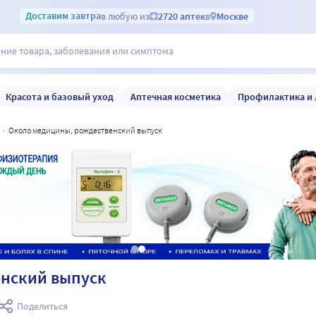
Доставим
завтра
в любую из
2720 аптек
в
Москве
Красота и базовый уход
Аптечная косметика
Профилактика и 
около медицины, рождественский выпуск
енский выпуск
Поделиться