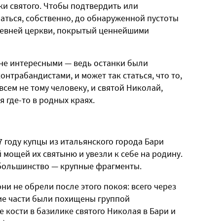
нки святого. Чтобы подтвердить или
раться, собственно, до обнаруженной пустоты
древней церкви, покрытый ценнейшими
не интересными — ведь останки были
онтрабандистами, и может так статься, что то,
всем не тому человеку, и святой Николай,
я где-то в родных краях.
7 году купцы из итальянского города Бари
 мощей их святыню и увезли к себе на родину.
х большинство — крупные фрагменты.
они не обрели после этого покоя: всего через
кие части были похищены группой
 кости в базилике святого Николая в Бари и