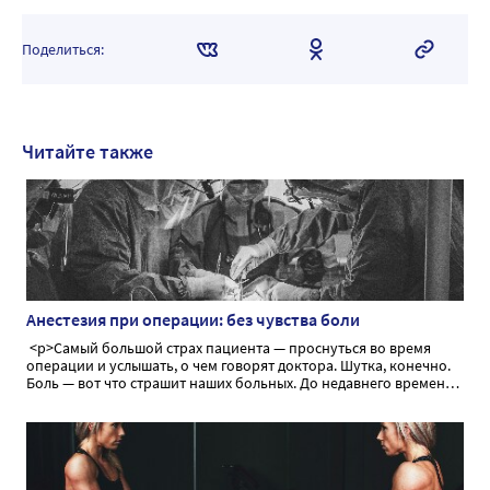
Поделиться:
Читайте также
Анестезия при операции: без чувства боли
<p>Самый большой страх пациента — проснуться во время
операции и услышать, о чем говорят доктора. Шутка, конечно.
Боль — вот что страшит наших больных. До недавнего времени
боль тормозила прогресс медицины, не давая возможности
провести оперативное вмешательство в необходимом объеме.
Сегодня мы поговорим об анестезии как способе временного,
обратимого лишения чувства боли во время операции</p>