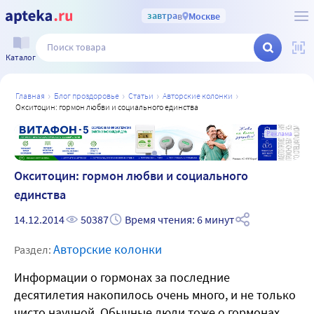
завтра
в
Москве
Каталог
главная
блог проздоровье
статьи
авторские колонки
окситоцин: гормон любви и социального единства
а
Реклама
Окситоцин: гормон любви и социального
единства
14.12.2014
50387
Время чтения: 6 минут
Авторские колонки
Раздел:
Информации о гормонах за последние
десятилетия накопилось очень много, и не только
чисто научной. Обычные люди тоже о гормонах