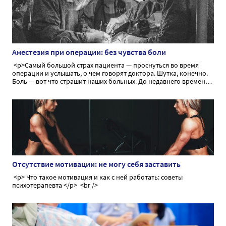
Анестезия при операции: без чувства боли
<p>Самый большой страх пациента — проснуться во время
операции и услышать, о чем говорят доктора. Шутка, конечно.
Боль — вот что страшит наших больных. До недавнего времени
боль тормозила прогресс медицины, не давая возможности
провести оперативное вмешательство в необходимом объеме.
Сегодня мы поговорим об анестезии как способе временного,
обратимого лишения чувства боли во время операции</p>
Отсутствие мотивации: не могу себя заставить
<p> Что такое мотивация и как с ней работать: советы
психотерапевта </p> <br />