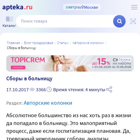
завтра
в
Москве
Каталог
главная
блог проздоровье
статьи
авторские колонки
сборы в больницу
а
Реклама
Сборы в больницу
17.10.2017
3366
Время чтения: 4 минуты
Авторские колонки
Раздел:
Абсолютное большинство из нас хоть раз в жизни
да попадало в больницу. Это малоприятный
процесс, даже если госпитализация плановая. Да,
тревожный чемоданчик собран, анализы,