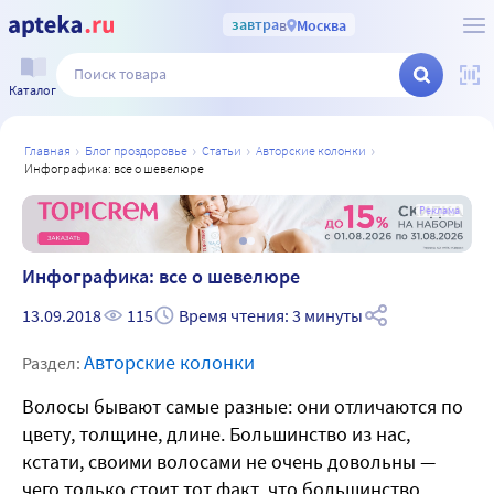
завтра
в
Москва
Каталог
главная
блог проздоровье
статьи
авторские колонки
инфографика: все о шевелюре
а
Реклама
Инфографика: все о шевелюре
13.09.2018
115
Время чтения: 3 минуты
Авторские колонки
Раздел:
Волосы бывают самые разные: они отличаются по
цвету, толщине, длине. Большинство из нас,
кстати, своими волосами не очень довольны —
чего только стоит тот факт, что большинство