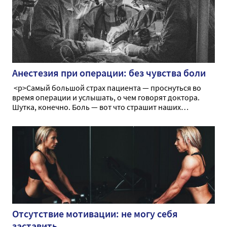
Анестезия при операции: без чувства боли
<p>Самый большой страх пациента — проснуться во
время операции и услышать, о чем говорят доктора.
Шутка, конечно. Боль — вот что страшит наших
больных. До недавнего времени боль тормозила
прогресс медицины, не давая возможности провести
оперативное вмешательство в необходимом объеме.
Сегодня мы поговорим об анестезии как способе
временного, обратимого лишения чувства боли во
время операции</p>
Отсутствие мотивации: не могу себя
заставить