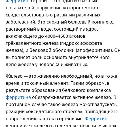
Ферритин
в крови — это один из важных
показателей, нарушение которого может
свидетельствовать о развитии различных
заболеваний. Это сложный белковый комплекс,
растворимый в воде, состоящий из ядра,
включающего до 4000–4500 атомов
трёхвалентного железа (гидроксифосфата
железа), и белковой оболочки (апоферритина). Он
выполняет роль основного внутриклеточного
депо железа у человека и животных.
Железо — это жизненно необходимый, но в то же
время и токсичный элемент. Таким образом, в
результате образования белкового комплекса
ферритина
обезвреживается активное железо. В
противном случае такое железо может запускать
реакции «оксидативного стресса», приводящие к
повреждению клеток в организме.
Ферритин
депонирует железо в селезёнке, печени, мышцах,