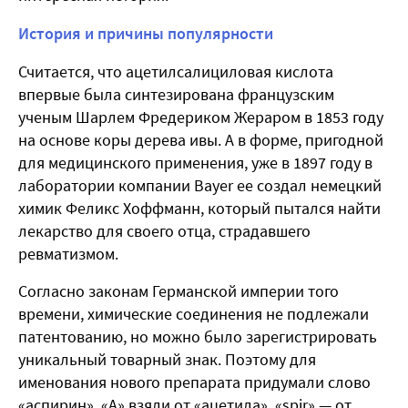
История и причины популярности
Считается, что ацетилсалициловая кислота
впервые была синтезирована французским
ученым Шарлем Фредериком Жераром в 1853 году
на основе коры дерева ивы. А в форме, пригодной
для медицинского применения, уже в 1897 году в
лаборатории компании Bayer ее создал немецкий
химик Феликс Хоффманн, который пытался найти
лекарство для своего отца, страдавшего
ревматизмом.
Согласно законам Германской империи того
времени, химические соединения не подлежали
патентованию, но можно было зарегистрировать
уникальный товарный знак. Поэтому для
именования нового препарата придумали слово
«аспирин». «A» взяли от «ацетила», «spir» — от