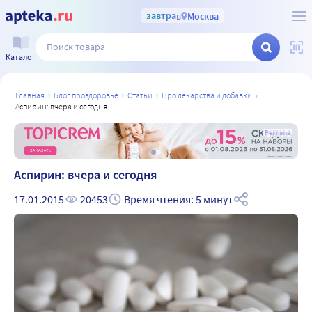
завтра
в
Москва
Каталог
главная
блог проздоровье
статьи
про лекарства и добавки
аспирин: вчера и сегодня
а
Реклама
Аспирин: вчера и сегодня
17.01.2015
20453
Время чтения: 5 минут