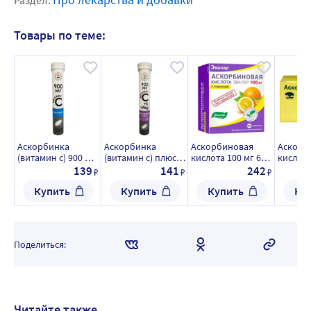
Раздел:
Товары по теме:
Аскорбинка
Аскорбинка
Аскорбиновая
Аскорб
(витамин с) 900 мг
(витамин с) плюс
кислота 100 мг 60
кислота
17 шт. таблетки
900 мг с калием и
шт. таблетки
порошо
139
141
242
₽
₽
₽
шипучие массой 3
магнием 17 шт.
пригот
Купить
Купить
Купить
Ку
гр г
таблетки шипучие
раствор
массой 3 г
приема
пакет 5
Поделиться:
Читайте также